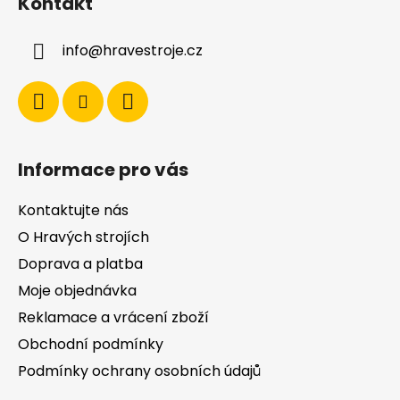
d
Kontakt
p
a
a
c
info
@
hravestroje.cz
t
í
í
p
r
v
k
y
Informace pro vás
v
ý
Kontaktujte nás
p
i
O Hravých strojích
s
Doprava a platba
u
Moje objednávka
Reklamace a vrácení zboží
Obchodní podmínky
Podmínky ochrany osobních údajů