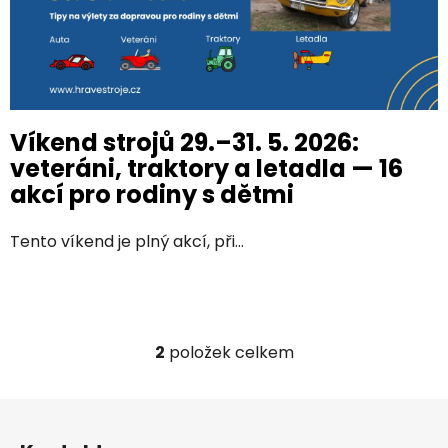
Víkend strojů 29.–31. 5. 2026:
veteráni, traktory a letadla — 16
akcí pro rodiny s dětmi
Tento víkend je plný akcí, při...
2
položek celkem
O
v
l
Z
á
á