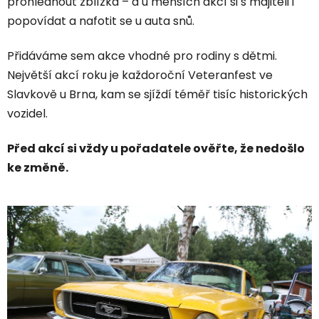
prohlédnout zblízka – a u menších akcí si s majiteli i
popovídat a nafotit se u auta snů.
Přidáváme sem akce vhodné pro rodiny s dětmi.
Největší akcí roku je každoroční Veteranfest ve
Slavkově u Brna, kam se sjíždí téměř tisíc historických
vozidel.
Před akcí si vždy u pořadatele ověřte, že nedošlo
ke změně.
V
ý
p
i
s
č
l