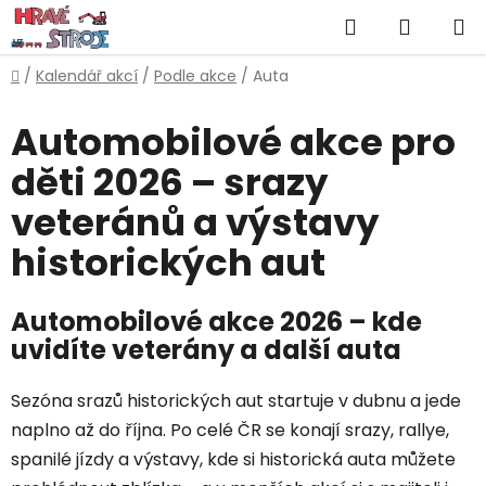
Přejít
Hledat
NÁKUP
na
obsah
KOŠÍK
Domů
/
Kalendář akcí
/
Podle akce
/
Auta
Automobilové akce pro
děti 2026 – srazy
veteránů a výstavy
historických aut
Automobilové akce 2026 – kde
uvidíte veterány a další auta
Sezóna srazů historických aut startuje v dubnu a jede
naplno až do října. Po celé ČR se konají srazy, rallye,
spanilé jízdy a výstavy, kde si historická auta můžete