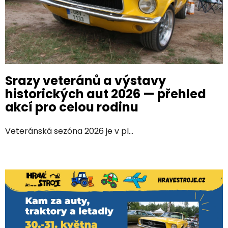
á
n
k
ů
Srazy veteránů a výstavy
historických aut 2026 — přehled
akcí pro celou rodinu
Veteránská sezóna 2026 je v pl...