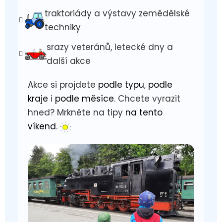
traktoriády a výstavy zemědělské
techniky
srazy veteránů, letecké dny a
další akce
Akce si projdete
podle typu
,
podle
kraje
i
podle měsíce
. Chcete vyrazit
hned? Mrkněte na tipy
na tento
víkend
.