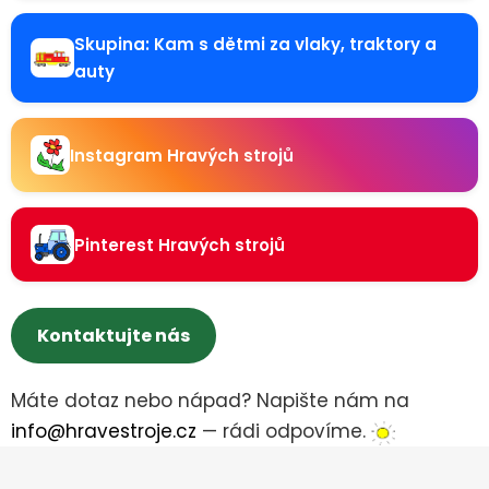
Skupina: Kam s dětmi za vlaky, traktory a
auty
Instagram Hravých strojů
Pinterest Hravých strojů
Kontaktujte nás
Máte dotaz nebo nápad? Napište nám na
info@hravestroje.cz
— rádi odpovíme.
Z
á