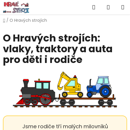
Přejít
Hledat
NÁKUP
na
obsah
KOŠÍK
Domů
/
O Hravých strojích
O Hravých strojích:
vlaky, traktory a auta
pro děti i rodiče
Jsme rodiče tří malých milovníků