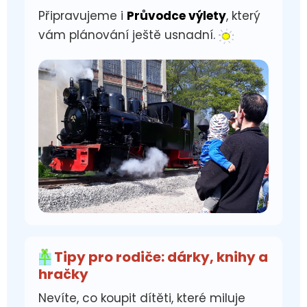
Připravujeme i
Průvodce výlety
, který
vám plánování ještě usnadní.
Tipy pro rodiče: dárky, knihy a
hračky
Nevíte, co koupit dítěti, které miluje