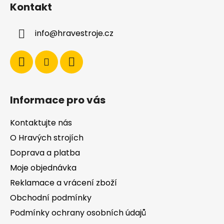
Kontakt
p
a
info
@
hravestroje.cz
t
í
Informace pro vás
Kontaktujte nás
O Hravých strojích
Doprava a platba
Moje objednávka
Reklamace a vrácení zboží
Obchodní podmínky
Podmínky ochrany osobních údajů