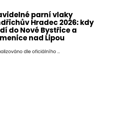
avidelné parní vlaky
ndřichův Hradec 2026: kdy
zdí do Nové Bystřice a
menice nad Lipou
alizováno dle oficiálního ...