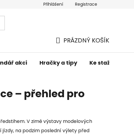
Přihlášení
Registrace
í zboží
Obchodní podmínky
Podmínky ochrany osob
PRÁZDNÝ KOŠÍK
NÁKUPNÍ
KOŠÍK
ndář akcí
Hračky a tipy
Ke stažení
ce – přehled pro
předstihem. V zimě výstavy modelových
rní jízdy, na podzim poslední výlety před