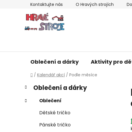
Přejít
Kontaktujte nás
O Hravých strojích
Do
na
obsah
Oblečení a dárky
Aktivity pro dě
Domů
/
Kalendář akcí
/
Podle měsíce
P
K
Přeskočit
Oblečení a dárky
a
kategorie
o
t
s
Oblečení
e
t
g
Dětské tričko
r
o
a
r
Pánské tričko
i
n