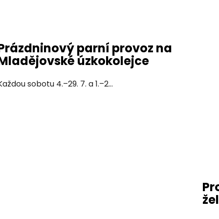
Prázdninový parní provoz na
Mladějovské úzkokolejce
Každou sobotu 4.–29. 7. a 1.–2...
Pr
že