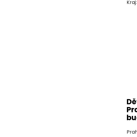
Kraj
Dě
Pr
bu
Prah