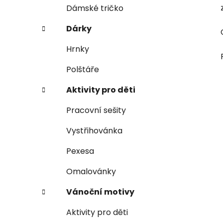
e
n
Dámské tričko
í
Dárky
p
a
Hrnky
n
Polštáře
e
l
Aktivity pro děti
Pracovní sešity
Vystřihovánka
Pexesa
Omalovánky
Vánoční motivy
Aktivity pro děti