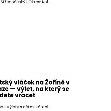
: Středočeský | Okres: Kol...
tský vláček na Žofíně v
aze — výlet, na který se
dete vracet
a • Výlety s dětmi • čtení...