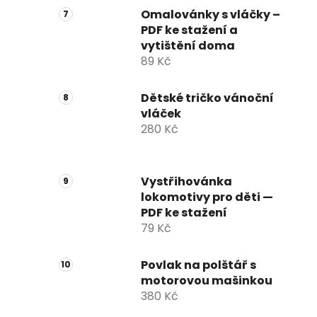
Omalovánky s vláčky –
PDF ke stažení a
vytištění doma
89 Kč
Dětské tričko vánoční
vláček
280 Kč
Vystřihovánka
lokomotivy pro děti —
PDF ke stažení
79 Kč
Povlak na polštář s
motorovou mašinkou
380 Kč