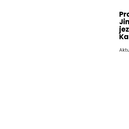
Pr
Ji
je
Ka
Aktu