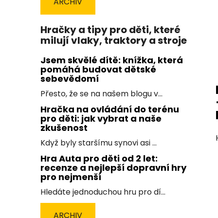
ARCHIV
Hračky a tipy pro děti, které
milují vlaky, traktory a stroje
Jsem skvělé dítě: knížka, která
pomáhá budovat dětské
sebevědomí
Přesto, že se na našem blogu v...
Hračka na ovládání do terénu
pro děti: jak vybrat a naše
zkušenost
Když byly staršímu synovi asi ...
Hra Auta pro děti od 2 let:
recenze a nejlepší dopravní hry
pro nejmenší
Hledáte jednoduchou hru pro dí...
ARCHIV