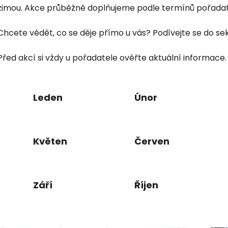
zimou. Akce průběžně doplňujeme podle termínů pořadat
Chcete vědět, co se děje přímo u vás? Podívejte se do s
Před akcí si vždy u pořadatele ověřte aktuální informace.
Leden
Únor
Květen
Červen
Září
Říjen
V