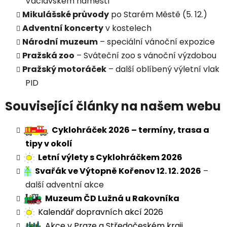
Václavském náměstí
Mikulášské průvody
po Starém Městě (5. 12.)
Adventní koncerty
v kostelech
Národní muzeum
– speciální vánoční expozice
Pražská zoo
– Sváteční zoo s vánoční výzdobou
Pražský motoráček
– další oblíbený výletní vlak
PID
Související články na našem webu
Cyklohráček 2026 – termíny, trasa a
tipy v okolí
Letní výlety s Cyklohráčkem 2026
Svařák ve Výtopně Kořenov 12. 12. 2026
–
další adventní akce
Muzeum ČD Lužná u Rakovníka
Kalendář dopravních akcí 2026
Akce v Praze a Středočeském kraji