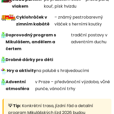
vlakem
kouř, písk hvizdu
Cyklohráček v
– známý pestrobarevný
zimním kabátě
vláček s herními koutky
Doprovodný program s
tradiční postavy v
Mikulášem, andělem a
adventním duchu
čertem
Drobné dárky pro děti
Hry a aktivity
na palubě s hrajvedoucími
Adventní
v Praze – předvánoční výzdoba, vůně
atmosféra
punče, vánoční trhy
💡 Tip:
Konkrétní trasa, jízdní řád a detailní
program Mikulášských jízd 2026 budou