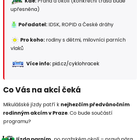
Kde:
Praha a okolí (konkrétní trasa bude
upřesněna)
Pořadatel:
IDSK, ROPID a České dráhy
Pro koho:
rodiny s dětmi, milovníci parních
vlaků
Více info:
pid.cz/cyklohracek
Co Vás na akci čeká
Mikulášské jízdy patří k
nejhezčím předvánočním
rodinným akcím v Praze
. Co bude součástí
programu?
Jízda parním
po pražském okolí – pravá pára,