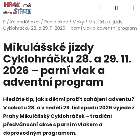
Přejít
Hledat
NÁKUP
na
obsah
KOŠÍK
Domů
/
Kalendář akcí
/
Podle akce
/
Vlaky
/
Mikulášské jízdy
Cyklohráčku 28. a 29. 11. 2026 – parní vlak a adventní program
Mikulášské jízdy
Cyklohráčku 28. a 29. 11.
2026 – parní vlak a
adventní program
Hledáte tip, jak s dětmi prožít zahájení adventu?
V sobotu 28. a v neděli 29. listopadu 2026 vyjede z
Prahy Mikulášský Cyklohráček – tradiční
předvánoční akce s parním vlakem a
doprovodným programem.