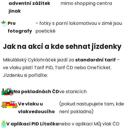
adventní zážitek
mimo shopping centra
jinak
Pro
– fotky s parní lokomotivou v zimě jsou
fotografy
poetické
Jak na akci a kde sehnat jízdenky
Mikulášský Cyklohráček jezdí za
standardní tarif
–
ve vlaku platí Tarif PID, Tarif ČD nebo OneTicket.
Jízdenku si pořídíte:
Na pokladnách ČD
ve stanicích
Ve vlaku u
(pokud nastupujete tam, kde
vlakvedoucího
není pokladna)
V aplikaci PID Lítačka
nebo v aplikaci Můj vlak ČD