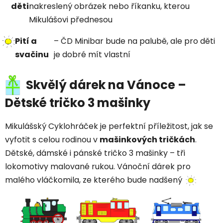
děti
nakreslený obrázek nebo říkanku, kterou
Mikulášovi přednesou
Pití a
– ČD Minibar bude na palubě, ale pro děti
svačinu
je dobré mít vlastní
Skvělý dárek na Vánoce –
Dětské tričko 3 mašinky
Mikulášský Cyklohráček je perfektní příležitost, jak se
vyfotit s celou rodinou v
mašinkových tričkách
.
Dětské, dámské i pánské tričko 3 mašinky – tři
lokomotivy malované rukou. Vánoční dárek pro
malého vláčkomila, ze kterého bude nadšený