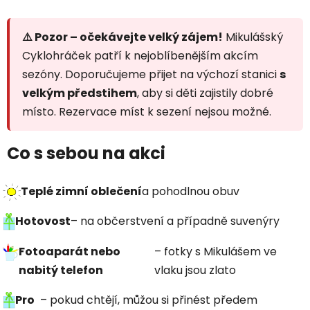
⚠️ Pozor – očekávejte velký zájem!
Mikulášský
Cyklohráček patří k nejoblíbenějším akcím
sezóny. Doporučujeme přijet na výchozí stanici
s
velkým předstihem
, aby si děti zajistily dobré
místo. Rezervace míst k sezení nejsou možné.
Co s sebou na akci
Teplé zimní oblečení
a pohodlnou obuv
Hotovost
– na občerstvení a případně suvenýry
Fotoaparát nebo
– fotky s Mikulášem ve
nabitý telefon
vlaku jsou zlato
Pro
– pokud chtějí, můžou si přinést předem