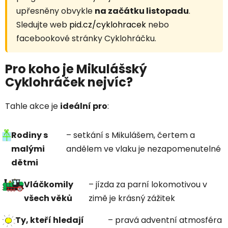
upřesněny obvykle
na začátku listopadu
.
Sledujte web
pid.cz/cyklohracek
nebo
facebookové stránky Cyklohráčku.
Pro koho je Mikulášský
Cyklohráček nejvíc?
Tahle akce je
ideální pro
:
Rodiny s
– setkání s Mikulášem, čertem a
malými
andělem ve vlaku je nezapomenutelné
dětmi
Vláčkomily
– jízda za parní lokomotivou v
všech věků
zimě je krásný zážitek
Ty, kteří hledají
– pravá adventní atmosféra