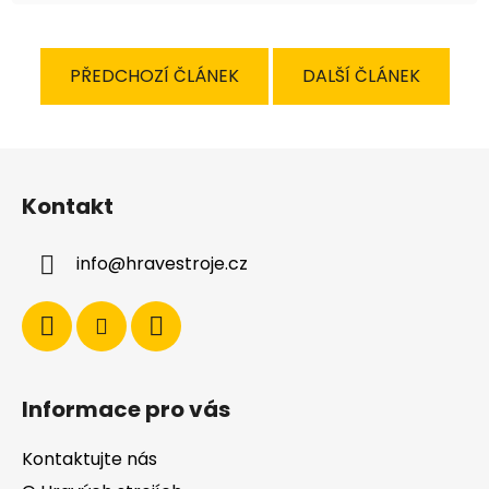
PŘEDCHOZÍ ČLÁNEK
DALŠÍ ČLÁNEK
Z
á
Kontakt
p
a
info
@
hravestroje.cz
t
í
Informace pro vás
Kontaktujte nás