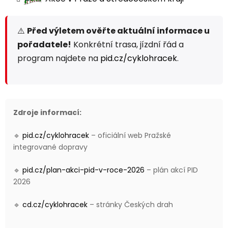
⚠️
Před výletem ověřte aktuální informace u
pořadatele!
Konkrétní trasa, jízdní řád a
program najdete na
pid.cz/cyklohracek
.
Zdroje informací:
🔹
pid.cz/cyklohracek
– oficiální web Pražské
integrované dopravy
🔹
pid.cz/plan-akci-pid-v-roce-2026
– plán akcí PID
2026
🔹
cd.cz/cyklohracek
– stránky Českých drah