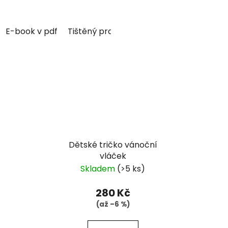
E-book v pdf
Tištěný pracovní sešit
Tištěný pracovn
Dětské tričko vánoční
vláček
Skladem
(>5 ks)
280 Kč
(až –6 %)