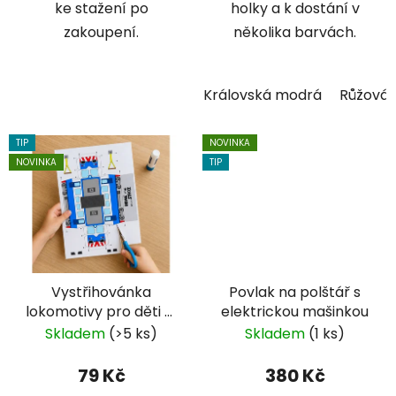
ke stažení po
holky a k dostání v
zakoupení.
několika barvách.
Královská modrá
Růžová
TIP
NOVINKA
NOVINKA
TIP
Vystřihovánka
Povlak na polštář s
lokomotivy pro děti —
elektrickou mašinkou
PDF ke stažení
Skladem
(>5 ks)
Skladem
(1 ks)
79 Kč
380 Kč