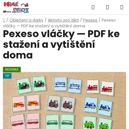
Přejít
Hledat
NÁKUP
na
obsah
KOŠÍK
Domů
/
Oblečení a dárky
/
Aktivity pro děti
/
Pexesa
/
Pexeso
vláčky — PDF ke stažení a vytištění doma
Pexeso vláčky — PDF ke
stažení a vytištění
doma
NOVINKA
TIP