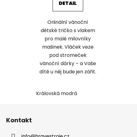
DETAIL
Oriinální vánoční
dětské tričko s vlakem
pro malé milovníky
mašinek. Vláček veze
pod stromeček
vánoční dárky – a Vaše
dítě u něj bude jen zářit.
Královská modrá
Z
á
Kontakt
p
a
info
@
hravestroje.cz