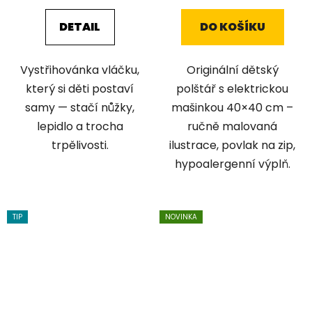
DETAIL
DO KOŠÍKU
Vystřihovánka vláčku,
Originální dětský
který si děti postaví
polštář s elektrickou
samy — stačí nůžky,
mašinkou 40×40 cm –
lepidlo a trocha
ručně malovaná
trpělivosti.
ilustrace, povlak na zip,
hypoalergenní výplň.
TIP
NOVINKA