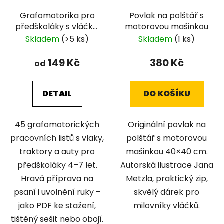
Grafomotorika pro
Povlak na polštář s
předškoláky s vláčky,
motorovou mašinkou
traktory a auty
Skladem
(>5 ks)
Skladem
(1 ks)
149 Kč
380 Kč
od
DETAIL
DO KOŠÍKU
45 grafomotorických
Originální povlak na
pracovních listů s vlaky,
polštář s motorovou
traktory a auty pro
mašinkou 40×40 cm.
předškoláky 4–7 let.
Autorská ilustrace Jana
Hravá příprava na
Metzla, praktický zip,
psaní i uvolnění ruky –
skvělý dárek pro
jako PDF ke stažení,
milovníky vláčků.
tištěný sešit nebo obojí.