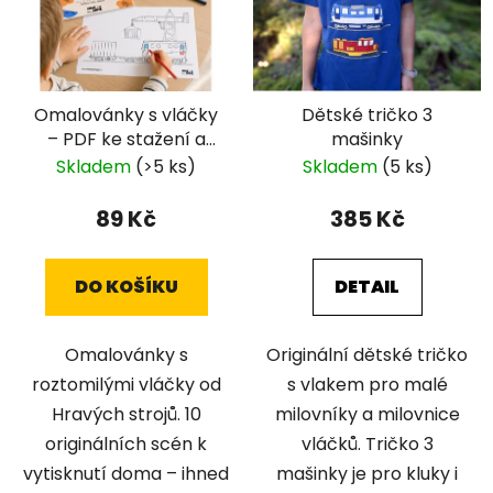
Omalovánky s vláčky
Dětské tričko 3
– PDF ke stažení a
mašinky
vytištění doma
Skladem
(>5 ks)
Skladem
(5 ks)
89 Kč
385 Kč
DO KOŠÍKU
DETAIL
Omalovánky s
Originální dětské tričko
roztomilými vláčky od
s vlakem pro malé
Hravých strojů. 10
milovníky a milovnice
originálních scén k
vláčků. Tričko 3
vytisknutí doma – ihned
mašinky je pro kluky i