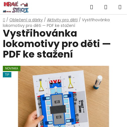
Přejít
Hledat
NÁKUP
na
obsah
KOŠÍK
Domů
/
Oblečení a dárky
/
Aktivity pro děti
/
Vystřihovánka
lokomotivy pro děti — PDF ke stažení
Vystřihovánka
lokomotivy pro děti —
PDF ke stažení
NOVINKA
TIP