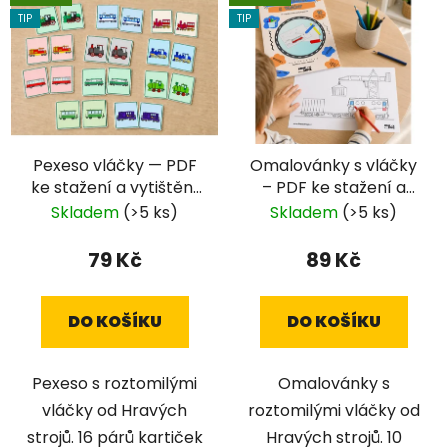
TIP
TIP
Pexeso vláčky — PDF
Omalovánky s vláčky
ke stažení a vytištění
– PDF ke stažení a
doma
vytištění doma
Skladem
(>5 ks)
Skladem
(>5 ks)
79 Kč
89 Kč
DO KOŠÍKU
DO KOŠÍKU
Pexeso s roztomilými
Omalovánky s
vláčky od Hravých
roztomilými vláčky od
strojů. 16 párů kartiček
Hravých strojů. 10