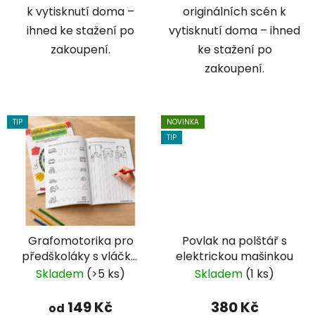
k vytisknutí doma –
originálních scén k
ihned ke stažení po
vytisknutí doma – ihned
zakoupení.
ke stažení po
zakoupení.
TIP
NOVINKA
TIP
Grafomotorika pro
Povlak na polštář s
předškoláky s vláčky,
elektrickou mašinkou
traktory a auty
Skladem
(>5 ks)
Skladem
(1 ks)
149 Kč
380 Kč
od