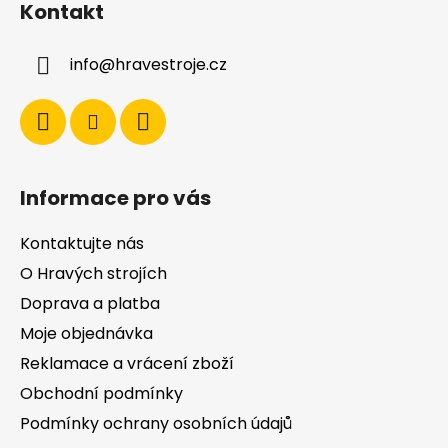
Kontakt
p
a
info
@
hravestroje.cz
t
í
Informace pro vás
Kontaktujte nás
O Hravých strojích
Doprava a platba
Moje objednávka
Reklamace a vrácení zboží
Obchodní podmínky
Podmínky ochrany osobních údajů