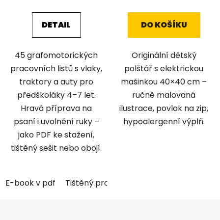
DETAIL
DO KOŠÍKU
45 grafomotorických
Originální dětský
pracovních listů s vlaky,
polštář s elektrickou
traktory a auty pro
mašinkou 40×40 cm –
předškoláky 4–7 let.
ručně malovaná
Hravá příprava na
ilustrace, povlak na zip,
psaní i uvolnění ruky –
hypoalergenní výplň.
jako PDF ke stažení,
tištěný sešit nebo obojí.
E-book v pdf
Tištěný pracovní sešit
Tištěný pracovn
Z
á