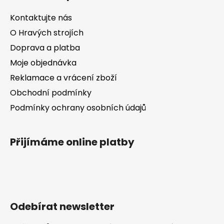
v
ý
Kontaktujte nás
p
i
O Hravých strojích
s
Doprava a platba
u
Moje objednávka
Reklamace a vrácení zboží
Obchodní podmínky
Podmínky ochrany osobních údajů
Přijímáme online platby
Odebírat newsletter