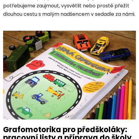
potřebujeme zaujmout, vysvětlit nebo prostě přežít
dlouhou cestu s malým nadšencem v sedadle za námi.
V
ý
p
i
s
č
l
á
n
k
ů
Grafomotorika pro předškoláky:
pracovní listy a příprava do školy