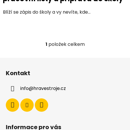
Blíží se zápis do školy a vy nevíte, kde...
1
položek celkem
O
v
l
Z
á
á
d
Kontakt
p
a
a
c
info
@
hravestroje.cz
t
í
í
p
r
v
k
y
Informace pro vás