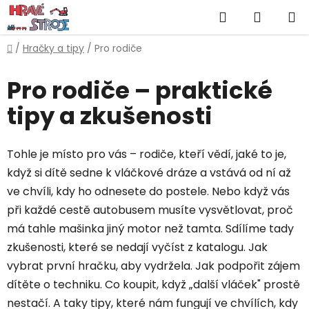
Přejít
Hledat
NÁKUP
na
obsah
KOŠÍK
Domů
/
Hračky a tipy
/
Pro rodiče
Pro rodiče – praktické
tipy a zkušenosti
Tohle je místo pro vás – rodiče, kteří vědí, jaké to je,
když si dítě sedne k vláčkové dráze a vstává od ní až
ve chvíli, kdy ho odnesete do postele. Nebo když vás
při každé cestě autobusem musíte vysvětlovat, proč
má tahle mašinka jiný motor než tamta. Sdílíme tady
zkušenosti, které se nedají vyčíst z katalogu. Jak
vybrat první hračku, aby vydržela. Jak podpořit zájem
dítěte o techniku. Co koupit, když „další vláček" prostě
nestačí. A taky tipy, které nám fungují ve chvílích, kdy