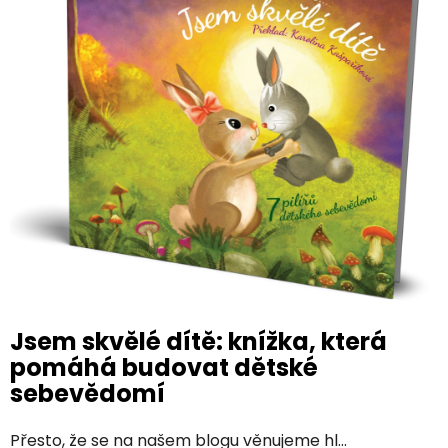
s
č
l
á
n
k
ů
Jsem skvělé dítě: knížka, která
pomáhá budovat dětské
sebevědomí
Přesto, že se na našem blogu věnujeme hl...