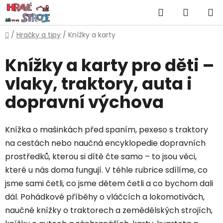
Přejít
Hledat
NÁKUP
na
obsah
KOŠÍK
Domů
/
Hračky a tipy
/
Knížky a karty
Knížky a karty pro děti –
vlaky, traktory, auta i
dopravní výchova
Knížka o mašinkách před spaním, pexeso s traktory
na cestách nebo naučná encyklopedie dopravních
prostředků, kterou si dítě čte samo – to jsou věci,
které u nás doma fungují. V téhle rubrice sdílíme, co
jsme sami četli, co jsme dětem četli a co bychom dali
dál. Pohádkové příběhy o vláčcích a lokomotivách,
naučné knížky o traktorech a zemědělských strojích,