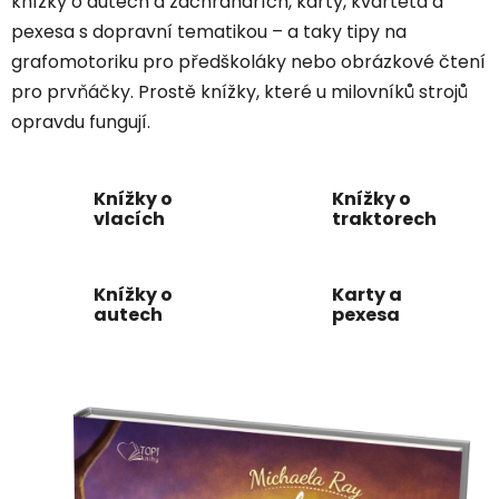
knížky o autech a záchranářích, karty, kvarteta a
pexesa s dopravní tematikou – a taky tipy na
grafomotoriku pro předškoláky nebo obrázkové čtení
pro prvňáčky. Prostě knížky, které u milovníků strojů
opravdu fungují.
Knížky o
Knížky o
vlacích
traktorech
Knížky o
Karty a
autech
pexesa
V
ý
p
i