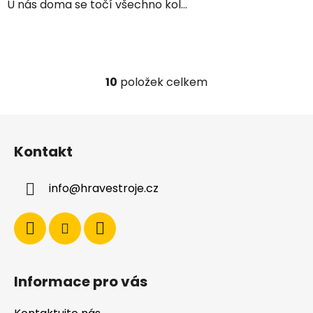
U nás doma se točí všechno kol...
10
položek celkem
O
v
l
Z
á
á
d
Kontakt
p
a
a
c
info
@
hravestroje.cz
t
í
í
p
r
v
k
y
Informace pro vás
v
ý