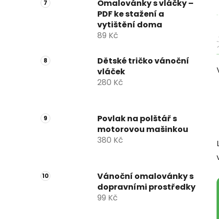
Omalovánky s vláčky –
PDF ke stažení a
vytištění doma
89 Kč
Dětské tričko vánoční
vláček
280 Kč
Povlak na polštář s
motorovou mašinkou
380 Kč
Vánoční omalovánky s
dopravními prostředky
99 Kč