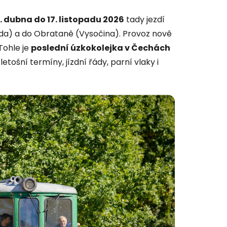
. dubna do 17. listopadu 2026
tady jezdí
ada) a do Obrataně (Vysočina). Provoz nově
 Tohle je
poslední úzkokolejka v Čechách
tošní termíny, jízdní řády, parní vlaky i