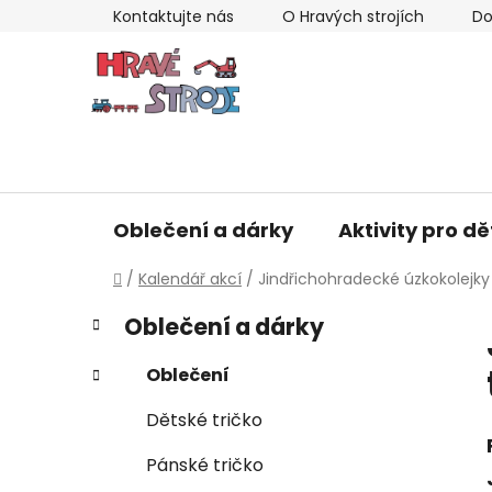
Přejít
Kontaktujte nás
O Hravých strojích
Do
na
obsah
Oblečení a dárky
Aktivity pro dě
Domů
/
Kalendář akcí
/
Jindřichohradecké úzkokolejky 
P
K
Přeskočit
Oblečení a dárky
a
kategorie
o
t
s
Oblečení
e
t
g
Dětské tričko
r
o
a
r
Pánské tričko
i
n