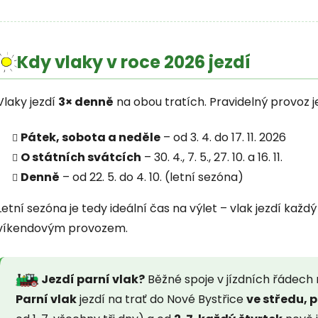
Kdy vlaky v roce 2026 jezdí
Vlaky jezdí
3× denně
na obou tratích. Pravidelný provoz j
Pátek, sobota a neděle
– od 3. 4. do 17. 11. 2026
O státních svátcích
– 30. 4., 7. 5., 27. 10. a 16. 11.
Denně
– od 22. 5. do 4. 10. (letní sezóna)
Letní sezóna je tedy ideální čas na výlet – vlak jezdí každ
víkendovým provozem.
Jezdí parní vlak?
Běžné spoje v jízdních řádech
Parní vlak
jezdí na trať do Nové Bystřice
ve středu, 