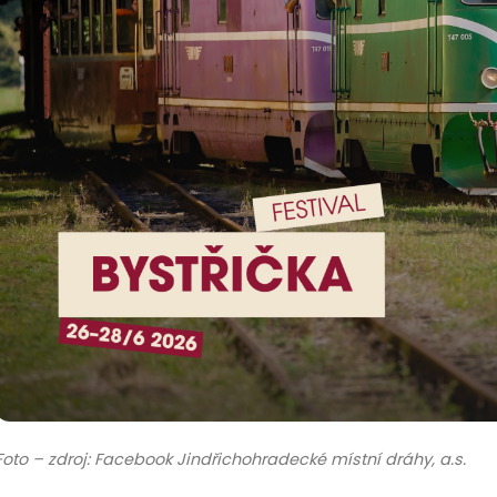
Foto – zdroj: Facebook Jindřichohradecké místní dráhy, a.s.