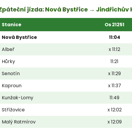
Zpáteční jízda: Nová Bystřice → Jindřichův
Stanice
Os 21251
Nová Bystřice
11:04
Albeř
x 11:12
Hůrky
11:21
Senotín
x 11:29
Kaproun
x 11:37
Kunžak-Lomy
11:49
Střížovice
x 12:02
Malý Ratmírov
x 12:09