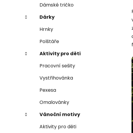
e
n
Dámské tričko
í
Dárky
p
a
Hrnky
n
Polštáře
e
l
Aktivity pro děti
Pracovní sešity
Vystřihovánka
Pexesa
Omalovánky
Vánoční motivy
Aktivity pro děti