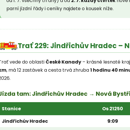
od 1. 7. všechny tři dny) a od
2. 7. každý čtvrtek
nově i
parní jízdní řády i ceníky najdete o kousek níže.
Trať 229: Jindřichův Hradec – 
Trať vede do oblasti
České Kanady
– krásné lesnaté kraj
km
, má 12 zastávek a cesta trvá zhruba
1 hodinu 40 min
2026.
Jízda tam: Jindřichův Hradec → Nová Bystř
Stanice
Os 21250
Jindřichův Hradec
9:09