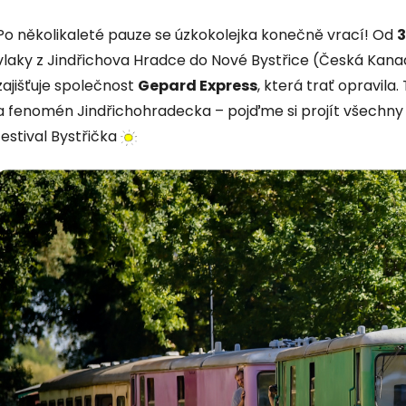
Po několikaleté pauze se úzkokolejka konečně vrací! Od
3
vlaky z Jindřichova Hradce do Nové Bystřice (Česká Kan
zajišťuje společnost
Gepard Express
, která trať opravila.
a fenomén Jindřichohradecka – pojďme si projít všechny le
festival Bystřička