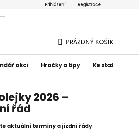
Přihlášení
Registrace
í zboží
Obchodní podmínky
Podmínky ochrany osob
PRÁZDNÝ KOŠÍK
NÁKUPNÍ
KOŠÍK
ndář akcí
Hračky a tipy
Ke stažení
lejky 2026 –
ní řád
te aktuální termíny a jízdní řády