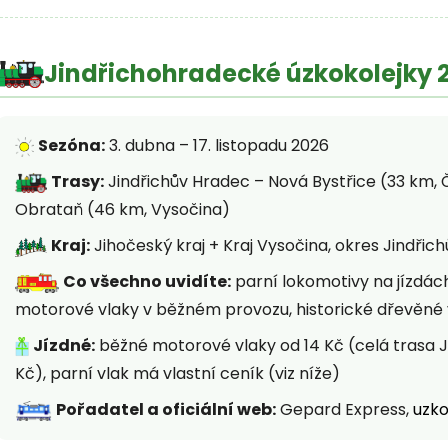
Jindřichohradecké úzkokolejky 2
Sezóna:
3. dubna – 17. listopadu 2026
Trasy:
Jindřichův Hradec – Nová Bystřice (33 km,
Obrataň (46 km, Vysočina)
Kraj:
Jihočeský kraj + Kraj Vysočina, okres Jindřic
Co všechno uvidíte:
parní lokomotivy na jízdách
motorové vlaky v běžném provozu, historické dřevěné vo
Jízdné:
běžné motorové vlaky od 14 Kč (celá trasa 
Kč), parní vlak má vlastní ceník (viz níže)
Pořadatel a oficiální web:
Gepard Express,
uzko