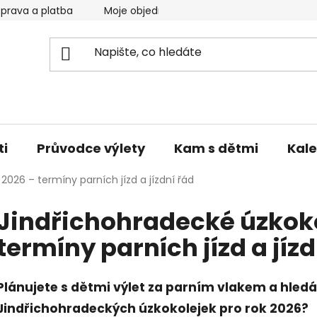
prava a platba
Moje objednávka
Reklamace a vrácen
ti
Průvodce výlety
Kam s dětmi
Kale
2026 – termíny parních jízd a jízdní řád
Jindřichohradecké úzkoko
termíny parních jízd a jízd
Plánujete s dětmi výlet za parním vlakem a hledá
Jindřichohradeckých úzkokolejek pro rok 2026?