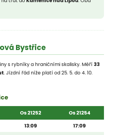
 na trať do
Kamenice nad Lipou
. Oba
Nová Bystřice
iny s rybníky a hraničními skalisky. Měří
33
ut
. Jízdní řád níže platí od 25. 5. do 4. 10.
ice
Os 21252
Os 21254
13:09
17:09