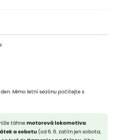
e:
ý den. Mimo letní sezónu počítejte s
 níže táhne
motorová lokomotiva
.
pátek a sobotu
(od 6. 6. zatím jen sobota,