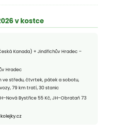
026 v kostce
 Česká Kanada) + Jindřichův Hradec –
hův Hradec
 ve středu, čtvrtek, pátek a sobotu,
zy, 79 km tratí, 30 stanic
JH–Nová Bystřice 55 Kč, JH–Obrataň 73
kolejky.cz