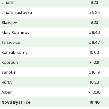
Jindřiš
9:23
Jindřiš zastávka
x 9:25
Blažejov
9:33
Malý Ratmírov
x 9:40
Střížovice
x 9:47
Kunžak-Lomy
10:00
Kaproun
x 10:11
Senotín
x 10:19
Hůrky
10:28
Albeř
x 10:36
Nová Bystřice
10:46