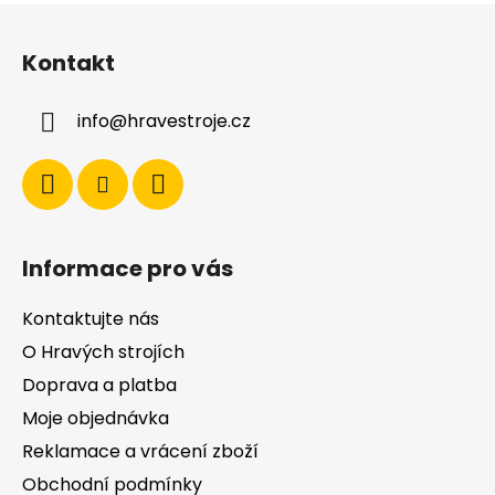
l
Z
á
á
d
Kontakt
p
a
a
c
info
@
hravestroje.cz
t
í
í
p
r
v
k
y
Informace pro vás
v
ý
Kontaktujte nás
p
i
O Hravých strojích
s
Doprava a platba
u
Moje objednávka
Reklamace a vrácení zboží
Obchodní podmínky