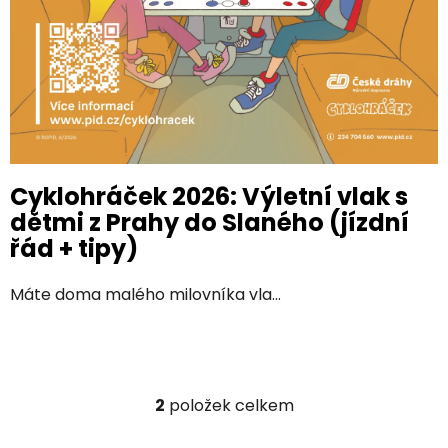
Cyklohráček 2026: Výletní vlak s
dětmi z Prahy do Slaného (jízdní
řád + tipy)
Máte doma malého milovníka vla...
2
položek celkem
O
v