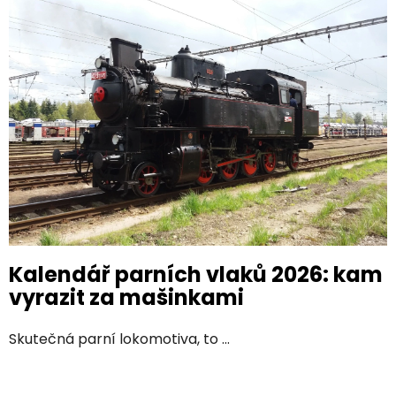
ý
p
i
s
č
l
á
n
k
ů
Kalendář parních vlaků 2026: kam
vyrazit za mašinkami
Skutečná parní lokomotiva, to ...