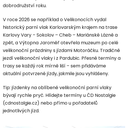
dobrodružství roku.
V roce 2026 se například o Velikonocích vydal
historický parní vlak Karlovarským krajem na trase
Karlovy Vary – Sokolov – Cheb – Mariánské Lázně a
zpět, a Výtopna Jaroměř otevřela muzeum po celé
velikonoční prázdniny s jízdami Motoráčku. Tradičně
jezdí velikonoční vlaky i z Pardubic. Přesné termíny a
trasy se každý rok mírně liší – sem přidáváme
aktuální potvrzené jízdy, jakmile jsou vyhlášeny.
Tip: jízdenky na oblíbené velikonoční parní vlaky
bývají rychle pryč. Hlídejte termíny u ČD Nostalgie
(cdnostalgie.cz) nebo přímo u pořadatelů
jednotlivých jízd.
V