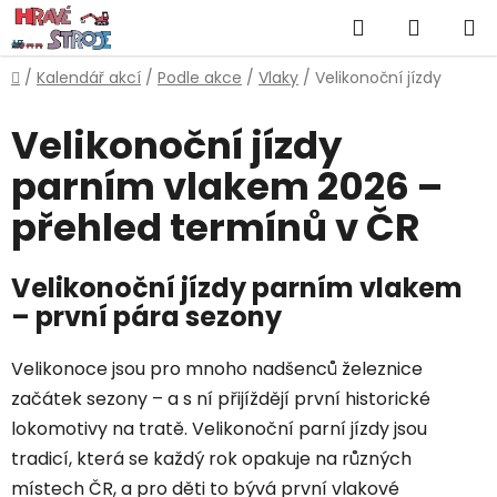
Přejít
Hledat
NÁKUP
na
obsah
KOŠÍK
Domů
/
Kalendář akcí
/
Podle akce
/
Vlaky
/
Velikonoční jízdy
Velikonoční jízdy
parním vlakem 2026 –
přehled termínů v ČR
Velikonoční jízdy parním vlakem
– první pára sezony
Velikonoce jsou pro mnoho nadšenců železnice
začátek sezony – a s ní přijíždějí první historické
lokomotivy na tratě. Velikonoční parní jízdy jsou
tradicí, která se každý rok opakuje na různých
místech ČR, a pro děti to bývá první vlakové