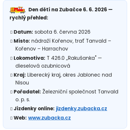
Den dětí na Zubačce 6. 6. 2026 —
rychlý přehled:
Datum:
sobota 6. června 2026
Místo:
nádraží Kořenov, trať Tanvald –
Kořenov – Harrachov
Lokomotiva:
T 426.0 „Rakušanka" —
dieselová ozubnicová
Kraj:
Liberecký kraj, okres Jablonec nad
Nisou
Pořadatel:
Železniční společnost Tanvald
o. p. s.
Jízdenky online:
jizdenky.zubacka.cz
Web:
www.zubacka.cz