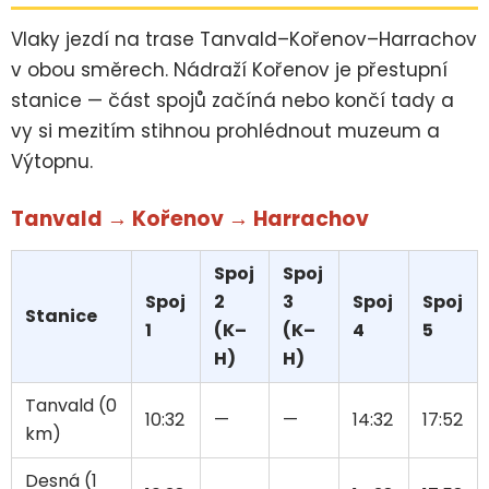
Vlaky jezdí na trase Tanvald–Kořenov–Harrachov
v obou směrech. Nádraží Kořenov je přestupní
stanice — část spojů začíná nebo končí tady a
vy si mezitím stihnou prohlédnout muzeum a
Výtopnu.
Tanvald → Kořenov → Harrachov
Spoj
Spoj
Spoj
2
3
Spoj
Spoj
Stanice
1
(K–
(K–
4
5
H)
H)
Tanvald (0
10:32
—
—
14:32
17:52
km)
Desná (1