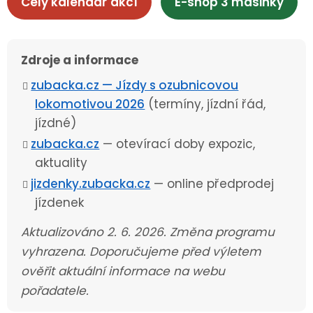
Celý kalendář akcí
E-shop 3 mašinky
Zdroje a informace
zubacka.cz — Jízdy s ozubnicovou
lokomotivou 2026
(termíny, jízdní řád,
jízdné)
zubacka.cz
— otevírací doby expozic,
aktuality
jizdenky.zubacka.cz
— online předprodej
jízdenek
Aktualizováno 2. 6. 2026. Změna programu
vyhrazena. Doporučujeme před výletem
ověřit aktuální informace na webu
pořadatele.