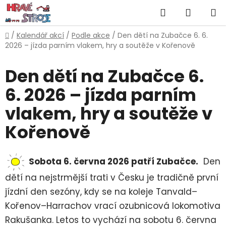
Přejít
Hledat
NÁKUP
na
obsah
KOŠÍK
Domů
/
Kalendář akcí
/
Podle akce
/
Den dětí na Zubačce 6. 6.
2026 – jízda parním vlakem, hry a soutěže v Kořenově
Den dětí na Zubačce 6.
6. 2026 – jízda parním
vlakem, hry a soutěže v
Kořenově
Sobota 6. června 2026 patří Zubačce.
Den
dětí na nejstrmější trati v Česku je tradičně první
jízdní den sezóny, kdy se na koleje Tanvald–
Kořenov–Harrachov vrací ozubnicová lokomotiva
Rakušanka. Letos to vychází na sobotu 6. června