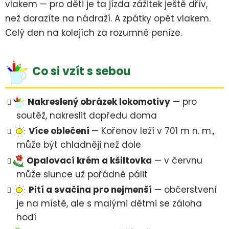
vlakem — pro děti je ta jízda zážitek ještě dřív,
než dorazíte na nádraží. A zpátky opět vlakem.
Celý den na kolejích za rozumné peníze.
Co si vzít s sebou
Nakreslený obrázek lokomotivy
— pro
soutěž, nakreslit dopředu doma
Více oblečení
— Kořenov leží v 701 m n. m.,
může být chladněji než dole
Opalovací krém a kšiltovka
— v červnu
může slunce už pořádně pálit
Pití a svačina pro nejmenší
— občerstvení
je na místě, ale s malými dětmi se záloha
hodí