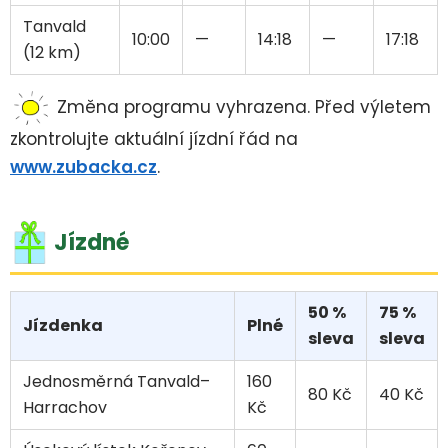
Tanvald
10:00
—
14:18
—
17:18
(12 km)
Změna programu vyhrazena. Před výletem
zkontrolujte aktuální jízdní řád na
www.zubacka.cz
.
Jízdné
50 %
75 %
Jízdenka
Plné
sleva
sleva
Jednosměrná Tanvald–
160
80 Kč
40 Kč
Harrachov
Kč