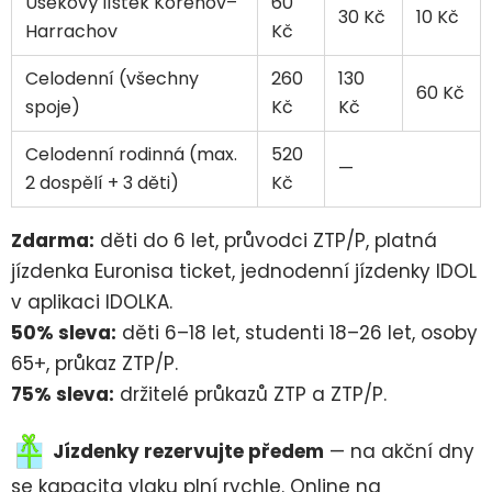
Úsekový lístek Kořenov–
60
30 Kč
10 Kč
Harrachov
Kč
Celodenní (všechny
260
130
60 Kč
spoje)
Kč
Kč
Celodenní rodinná (max.
520
—
2 dospělí + 3 děti)
Kč
Zdarma:
děti do 6 let, průvodci ZTP/P, platná
jízdenka Euronisa ticket, jednodenní jízdenky IDOL
v aplikaci IDOLKA.
50% sleva:
děti 6–18 let, studenti 18–26 let, osoby
65+, průkaz ZTP/P.
75% sleva:
držitelé průkazů ZTP a ZTP/P.
Jízdenky rezervujte předem
— na akční dny
se kapacita vlaku plní rychle. Online na