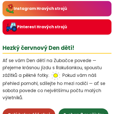
Instagram Hravých strojů
Pinterest Hravých strojů
Hezký červnový Den dětí!
Ať se vám Den dětí na Zubačce povede —
přejeme krásnou jízdu s Rakušankou, spoustu
zážitků a pěkné fotky.
Pokud vám náš
přehled pomohl, sdílejte ho mezi rodiči — ať se
sobota povede co největšímu počtu malých
výletníků.