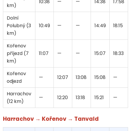
10:38
—
—
14:38
17:58
km)
Dolní
Polubný (3
10:49
—
—
14:49
18:15
km)
Kořenov
příjezd (7
11:07
—
—
15:07
18:33
km)
Kořenov
—
12:07
13:08
15:08
—
odjezd
Harrachov
—
12:20
13:18
15:21
—
(12 km)
Harrachov → Kořenov → Tanvald