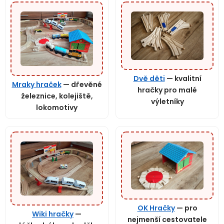
Dvě děti
— kvalitní
Mraky hraček
— dřevěné
hračky pro malé
železnice, kolejiště,
výletníky
lokomotivy
OK Hračky
— pro
Wiki hračky
—
nejmenší cestovatele