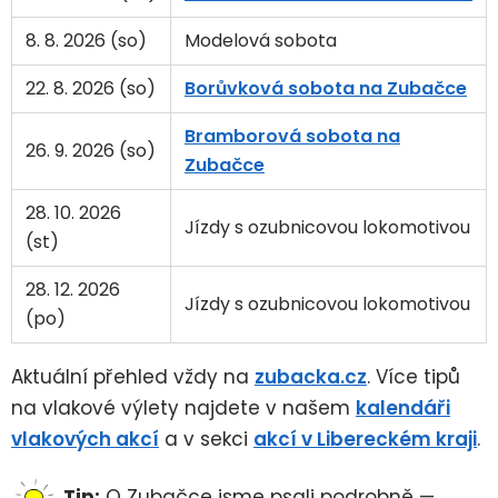
8. 8. 2026 (so)
Modelová sobota
22. 8. 2026 (so)
Borůvková sobota na Zubačce
Bramborová sobota na
26. 9. 2026 (so)
Zubačce
28. 10. 2026
Jízdy s ozubnicovou lokomotivou
(st)
28. 12. 2026
Jízdy s ozubnicovou lokomotivou
(po)
Aktuální přehled vždy na
zubacka.cz
. Více tipů
na vlakové výlety najdete v našem
kalendáři
vlakových akcí
a v sekci
akcí v Libereckém kraji
.
Tip:
O Zubačce jsme psali podrobně —