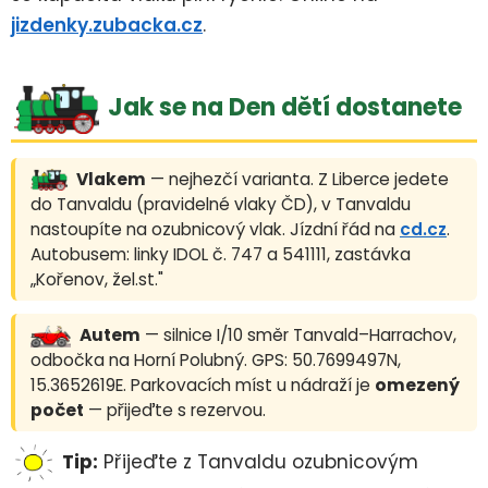
jizdenky.zubacka.cz
.
Jak se na Den dětí dostanete
Vlakem
— nejhezčí varianta. Z Liberce jedete
do Tanvaldu (pravidelné vlaky ČD), v Tanvaldu
nastoupíte na ozubnicový vlak. Jízdní řád na
cd.cz
.
Autobusem: linky IDOL č. 747 a 541111, zastávka
„Kořenov, žel.st."
Autem
— silnice I/10 směr Tanvald–Harrachov,
odbočka na Horní Polubný. GPS: 50.7699497N,
15.3652619E. Parkovacích míst u nádraží je
omezený
počet
— přijeďte s rezervou.
Tip:
Přijeďte z Tanvaldu ozubnicovým