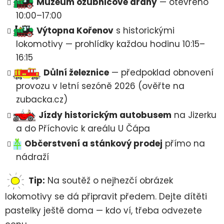
Muzeum ozubnicové dráhy
— otevřeno
10:00–17:00
Výtopna Kořenov
s historickými
lokomotivy — prohlídky každou hodinu 10:15–
16:15
Důlní železnice
— předpoklad obnovení
provozu v letní sezóně 2026 (ověřte na
zubacka.cz)
Jízdy historickým autobusem
na Jizerku
a do Příchovic k areálu U Čápa
Občerstvení a stánkový prodej
přímo na
nádraží
Tip:
Na soutěž o nejhezčí obrázek
lokomotivy se dá připravit předem. Dejte dítěti
pastelky ještě doma — kdo ví, třeba odvezete