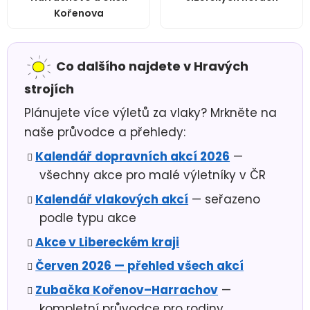
Kořenova
Co dalšího najdete v Hravých
strojích
Plánujete více výletů za vlaky? Mrkněte na
naše průvodce a přehledy:
Kalendář dopravních akcí 2026
—
všechny akce pro malé výletníky v ČR
Kalendář vlakových akcí
— seřazeno
podle typu akce
Akce v Libereckém kraji
Červen 2026 — přehled všech akcí
Zubačka Kořenov–Harrachov
—
kompletní průvodce pro rodiny