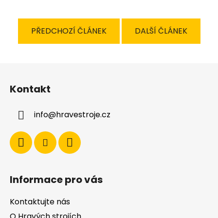
PŘEDCHOZÍ ČLÁNEK
DALŠÍ ČLÁNEK
Z
á
Kontakt
p
a
info
@
hravestroje.cz
t
í
Informace pro vás
Kontaktujte nás
O Hravých strojích