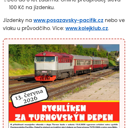
100 Kč na jízdenku.
Jízdenky na
www.posazavsky-pacifik.cz
nebo ve
vlaku u průvodčího. Více:
www.kolejklub.cz
.