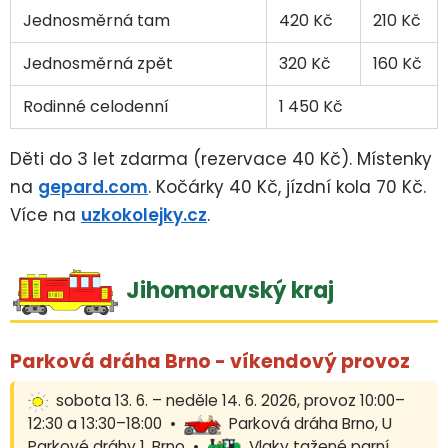
Jednosměrná tam
420 Kč
210 Kč
Jednosměrná zpět
320 Kč
160 Kč
Rodinné celodenní
1 450 Kč
Děti do 3 let zdarma (rezervace 40 Kč). Místenky
na
gepard.com
. Kočárky 40 Kč, jízdní kola 70 Kč.
Více na
uzkokolejky.cz
.
Jihomoravský kraj
Parková dráha Brno - víkendový provoz
sobota 13. 6. – neděle 14. 6. 2026, provoz 10:00–
12:30 a 13:30–18:00 •
Parková dráha Brno, U
Parkové dráhy 1, Brno •
Vlaky tažené parní