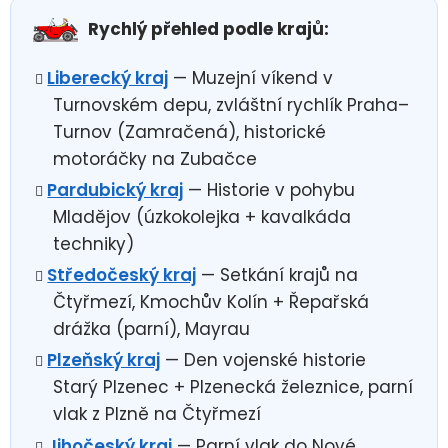
Rychlý přehled podle krajů:
Liberecký kraj
— Muzejní víkend v
Turnovském depu, zvláštní rychlík Praha–
Turnov (Zamračená), historické
motoráčky na Zubačce
Pardubický kraj
— Historie v pohybu
Mladějov (úzkokolejka + kavalkáda
techniky)
Středočeský kraj
— Setkání krajů na
Čtyřmezí, Kmochův Kolín + Řepařská
drážka (parní), Mayrau
Plzeňský kraj
— Den vojenské historie
Starý Plzenec + Plzenecká železnice, parní
vlak z Plzně na Čtyřmezí
Jihočeský kraj
— Parní vlak do Nové