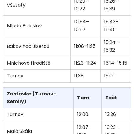
10:20–
16:26–
Všetaty
10:22
16:39
10:54–
15:43–
Mladá Boleslav
10:57
15:45
15:24–
Bakov nad Jizerou
11:08–11:15
15:32
Mnichovo Hradiště
11:23–11:24
15:14–15:15
Turnov
11:38
15:00
Zastávka (Turnov–
Tam
Zpět
Semily)
Turnov
12:00
13:36
12:07–
13:23–
Malá Skála