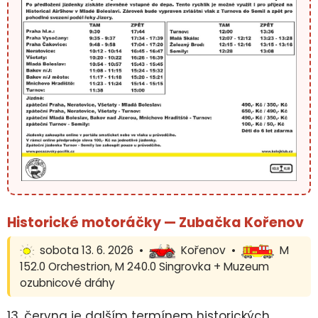
Historické motoráčky — Zubačka Kořenov
sobota 13. 6. 2026 •
Kořenov •
M
152.0 Orchestrion, M 240.0 Singrovka + Muzeum
ozubnicové dráhy
13. června je dalším termínem historických