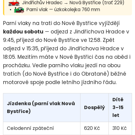
Jindřichův Hradec → Nová Bystřice (trať 229)
•
Parní vlak — úzkokolejka 760 mm
Parní vlaky na trati do Nové Bystřice vyjíždějí
každou sobotu
— odjezd z Jindřichova Hradce v
9:45, příjezd do Nové Bystřice ve 12:58. Zpět
odjezd v 15:35, příjezd do Jindřichova Hradce v
18:05. Mezitím máte v Nové Bystřici čas na oběd i
procházku. Vedle parního vlaku jezdí na obou
tratích (do Nové Bystřice i do Obrataně) běžné
motorové spoje podle letního jízdního řádu.
Dítě
Jízdenka (parní vlak Nová
Dospělý
3–15
Bystřice)
let
Celodenní zpáteční
620 Kč
310 Kč