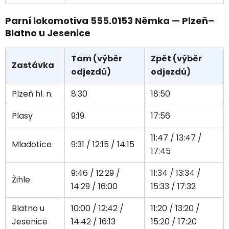
Parní lokomotiva 555.0153 Němka — Plzeň–
Blatno u Jesenice
Tam (výběr
Zpět (výběr
Zastávka
odjezdů)
odjezdů)
Plzeň hl. n.
8:30
18:50
Plasy
9:19
17:56
11:47 / 13:47 /
Mladotice
9:31 / 12:15 / 14:15
17:45
9:46 / 12:29 /
11:34 / 13:34 /
Žihle
14:29 / 16:00
15:33 / 17:32
Blatno u
10:00 / 12:42 /
11:20 / 13:20 /
Jesenice
14:42 / 16:13
15:20 / 17:20