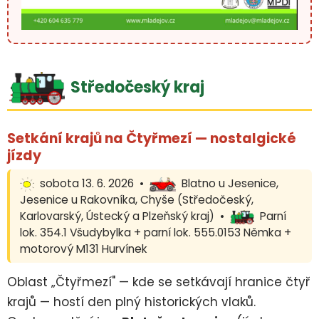
Středočeský kraj
Setkání krajů na Čtyřmezí — nostalgické
jízdy
sobota 13. 6. 2026 •
Blatno u Jesenice,
Jesenice u Rakovníka, Chyše (Středočeský,
Karlovarský, Ústecký a Plzeňský kraj) •
Parní
lok. 354.1 Všudybylka + parní lok. 555.0153 Němka +
motorový M131 Hurvínek
Oblast „Čtyřmezí" — kde se setkávají hranice čtyř
krajů — hostí den plný historických vlaků.