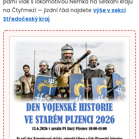
parní vlak s lokomotivou Němka na Setkání krajů
na Čtyřmezí — jízdní řád najdete
výše v sekci
Středočeský kraj
.