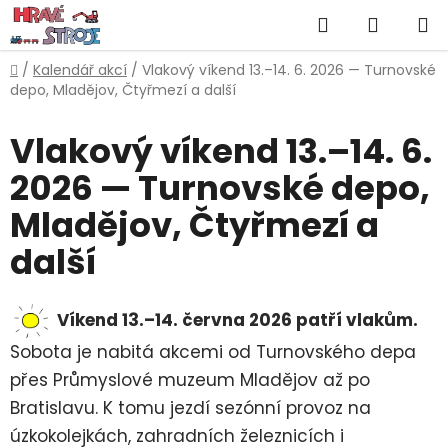
Přejít
Hledat
NÁKUP
na
obsah
KOŠÍK
Domů
/
Kalendář akcí
/
Vlakový víkend 13.–14. 6. 2026 — Turnovské
depo, Mladějov, Čtyřmezí a další
Vlakový víkend 13.–14. 6.
2026 — Turnovské depo,
Mladějov, Čtyřmezí a
další
Víkend 13.–14. června 2026 patří vlakům.
Sobota je nabitá akcemi od Turnovského depa
přes Průmyslové muzeum Mladějov až po
Bratislavu. K tomu jezdí sezónní provoz na
úzkokolejkách, zahradních železnicích i