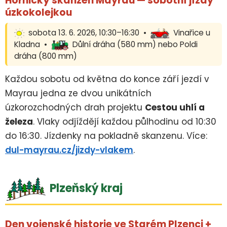
Hornický skanzen Mayrau — sobotní jízdy
úzkokolejkou
sobota 13. 6. 2026, 10:30–16:30 •
Vinařice u
Kladna •
Důlní dráha (580 mm) nebo Poldi
dráha (800 mm)
Každou sobotu od května do konce září jezdí v
Mayrau jedna ze dvou unikátních
úzkorozchodných drah projektu
Cestou uhlí a
železa
. Vlaky odjíždějí každou půlhodinu od 10:30
do 16:30. Jízdenky na pokladně skanzenu. Více:
dul-mayrau.cz/jizdy-vlakem
.
Plzeňský kraj
Den vojenské historie ve Starém Plzenci +