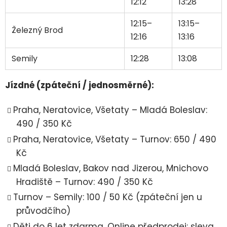
12:12
13:28
12:15–
13:15–
Železný Brod
12:16
13:16
Semily
12:28
13:08
Jízdné (zpáteční / jednosměrné):
Praha, Neratovice, Všetaty – Mladá Boleslav:
490 / 350 Kč
Praha, Neratovice, Všetaty – Turnov: 650 / 490
Kč
Mladá Boleslav, Bakov nad Jizerou, Mnichovo
Hradiště – Turnov: 490 / 350 Kč
Turnov – Semily: 100 / 50 Kč (zpáteční jen u
průvodčího)
Děti do 6 let zdarma. Online předprodej: sleva