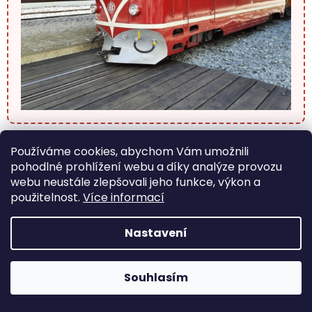
Historickými vlaky do Lednice — výletní
Používáme cookies, abychom Vám umožnili
motoráček z Břeclavi
pohodlné prohlížení webu a díky analýze provozu
webu neustále zlepšovali jeho funkce, výkon a
každý víkend a svátek 1. 5.–28. 9. 2026 (vč. 13.–
použitelnost.
Více informací
14. 6.) •
Břeclav → Lednice (trať Břeclav–
Lednice) •
Motoráček M 131.1 Hurvínek
Nastavení
Do Lednicko-valtického areálu zapsaného na
Souhlasím
seznam UNESCO se dostanete nostalgickým
motoráčkem M 131.1 Hurvínek
z 50. let. Jezdí z