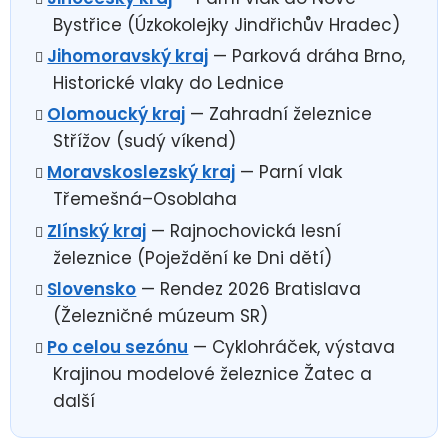
Bystřice (Úzkokolejky Jindřichův Hradec)
Jihomoravský kraj
— Parková dráha Brno,
Historické vlaky do Lednice
Olomoucký kraj
— Zahradní železnice
Střížov (sudý víkend)
Moravskoslezský kraj
— Parní vlak
Třemešná–Osoblaha
Zlínský kraj
— Rajnochovická lesní
železnice (Poježdění ke Dni dětí)
Slovensko
— Rendez 2026 Bratislava
(Železničné múzeum SR)
Po celou sezónu
— Cyklohráček, výstava
Krajinou modelové železnice Žatec a
další