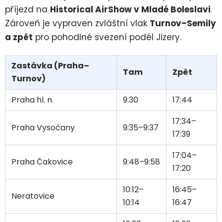
příjezd na
Historical AirShow v Mladé Boleslavi
.
Zároveň je vypraven zvláštní vlak
Turnov–Semily
a zpět
pro pohodlné svezení podél Jizery.
Zastávka (Praha–
Tam
Zpět
Turnov)
Praha hl. n.
9:30
17:44
17:34–
Praha Vysočany
9:35–9:37
17:39
17:04–
Praha Čakovice
9:48–9:58
17:20
10:12–
16:45–
Neratovice
10:14
16:47