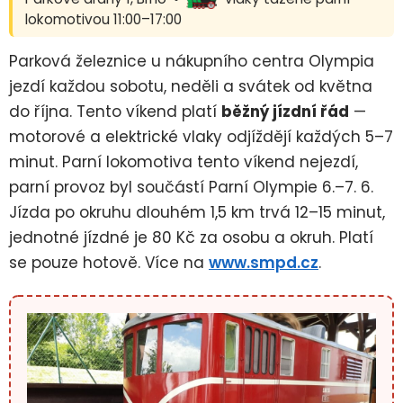
lokomotivou 11:00–17:00
Parková železnice u nákupního centra Olympia
jezdí každou sobotu, neděli a svátek od května
do října. Tento víkend platí
běžný jízdní řád
—
motorové a elektrické vlaky odjíždějí každých 5–7
minut. Parní lokomotiva tento víkend nejezdí,
parní provoz byl součástí Parní Olympie 6.–7. 6.
Jízda po okruhu dlouhém 1,5 km trvá 12–15 minut,
jednotné jízdné je 80 Kč za osobu a okruh. Platí
se pouze hotově. Více na
www.smpd.cz
.