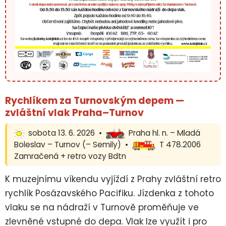
Rychlíkem za Turnovským depem —
zvláštní vlak Praha–Turnov
sobota 13. 6. 2026 •
Praha hl. n. – Mladá
Boleslav – Turnov (– Semily) •
T 478.2006
Zamračená + retro vozy Bdtn
K muzejnímu víkendu vyjíždí z Prahy zvláštní retro
rychlík Posázavského Pacifiku. Jízdenka z tohoto
vlaku se na nádraží v Turnově proměňuje ve
zlevněné vstupné do depa. Vlak lze využít i pro