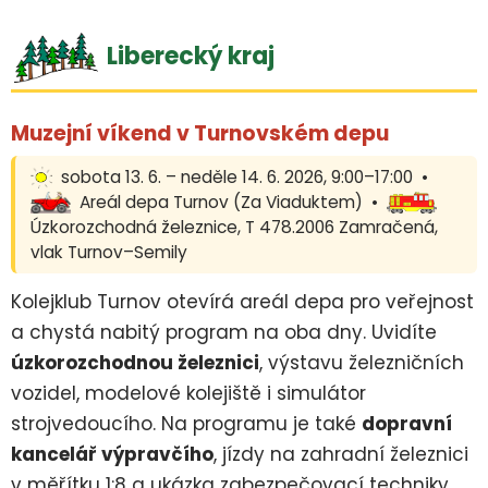
Liberecký kraj
Muzejní víkend v Turnovském depu
sobota 13. 6. – neděle 14. 6. 2026, 9:00–17:00 •
Areál depa Turnov (Za Viaduktem) •
Úzkorozchodná železnice, T 478.2006 Zamračená,
vlak Turnov–Semily
Kolejklub Turnov otevírá areál depa pro veřejnost
a chystá nabitý program na oba dny. Uvidíte
úzkorozchodnou železnici
, výstavu železničních
vozidel, modelové kolejiště i simulátor
strojvedoucího. Na programu je také
dopravní
kancelář výpravčího
, jízdy na zahradní železnici
v měřítku 1:8 a ukázka zabezpečovací techniky