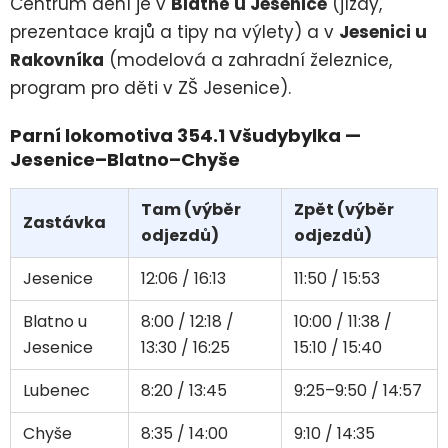
Centrum dění je v
Blatně u Jesenice
(jízdy,
prezentace krajů a tipy na výlety) a v
Jesenici u
Rakovníka
(modelová a zahradní železnice,
program pro děti v ZŠ Jesenice).
Parní lokomotiva 354.1 Všudybylka —
Jesenice–Blatno–Chyše
Tam (výběr
Zpět (výběr
Zastávka
odjezdů)
odjezdů)
Jesenice
12:06 / 16:13
11:50 / 15:53
Blatno u
8:00 / 12:18 /
10:00 / 11:38 /
Jesenice
13:30 / 16:25
15:10 / 15:40
Lubenec
8:20 / 13:45
9:25–9:50 / 14:57
Chyše
8:35 / 14:00
9:10 / 14:35