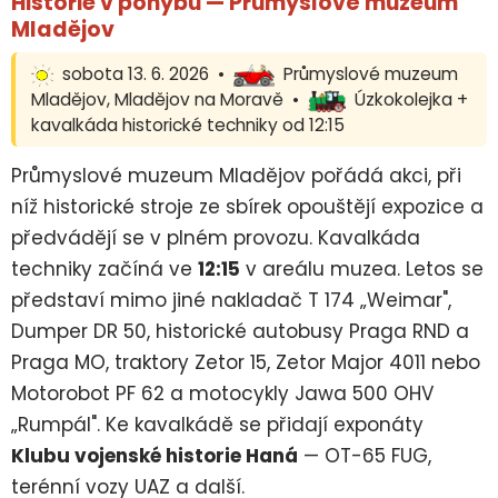
Historie v pohybu — Průmyslové muzeum
Mladějov
sobota 13. 6. 2026 •
Průmyslové muzeum
Mladějov, Mladějov na Moravě •
Úzkokolejka +
kavalkáda historické techniky od 12:15
Průmyslové muzeum Mladějov pořádá akci, při
níž historické stroje ze sbírek opouštějí expozice a
předvádějí se v plném provozu. Kavalkáda
techniky začíná ve
12:15
v areálu muzea. Letos se
představí mimo jiné nakladač T 174 „Weimar",
Dumper DR 50, historické autobusy Praga RND a
Praga MO, traktory Zetor 15, Zetor Major 4011 nebo
Motorobot PF 62 a motocykly Jawa 500 OHV
„Rumpál". Ke kavalkádě se přidají exponáty
Klubu vojenské historie Haná
— OT-65 FUG,
terénní vozy UAZ a další.