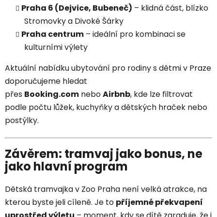
Praha 6 (Dejvice, Bubeneč)
– klidná část, blízko
Stromovky a Divoké Šárky
Praha centrum
– ideální pro kombinaci se
kulturními výlety
Aktuální nabídku ubytování pro rodiny s dětmi v Praze
doporučujeme hledat
přes
Booking.com
nebo
Airbnb
, kde lze filtrovat
podle počtu lůžek, kuchyňky a dětských hraček nebo
postýlky.
Závěrem: tramvaj jako bonus, ne
jako hlavní program
Dětská tramvajka v Zoo Praha není velká atrakce, na
kterou byste jeli cíleně. Je to
příjemné překvapení
uprostřed výletu
– moment, kdy se dítě zaraduje, že i