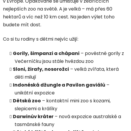
v Evropě. Opakovaně se umisťuje v žebříčcích
nejlepších zoo na světě. A je velká – má přes 60
hektarů a víc než 10 km cest. Na jeden výlet toho
budete mít dost.
Co si tu rodiny s dětmi nejvíc užijí:
Gorily, šimpanzi a chápani
– pověstné gorily z
Večerníčku jsou stále hvězdou zoo
Sloni, žirafy, nosorožci
– velká zvířata, která
děti milují
Indonéská džungle a Pavilon gaviálů
–
unikátní expozice
Dětská zoo
– kontaktní mini zoo s kozami,
slepicemi a králíky
Darwinův kráter
– nová expozice australské a
tasmánské fauny