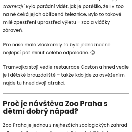
tramvaj!"
Bylo parádní vidět, jak je potěšilo, že i v zoo
na ně čeká jejich oblíbená železnice. Bylo to takové
milé zpestření uprostřed výletu – zoo a vláčky
zároveň.
Pro naše malé vláčkomily to bylo jednoznačně
nejlepší pět minut celého odpoledne. 😊
Tramvajka stojí vedle restaurace Gaston a hned vedle
je i dětské brouzdaliště – takže kdo jde za osvěžením,
najde tu hned dvojí atrakci.
Proč je návštěva Zoo Praha s
dětmi dobrý nápad?
Zoo Praha je jednou z nejhezčích zoologických zahrad