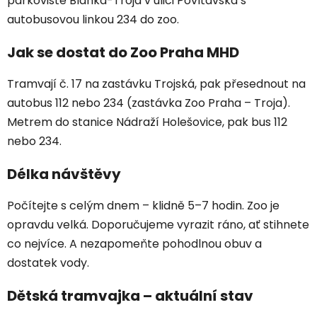
parkoviště Blanka-Troja v ulici Povltavská s
autobusovou linkou 234 do zoo.
Jak se dostat do Zoo Praha MHD
Tramvají č. 17 na zastávku Trojská, pak přesednout na
autobus 112 nebo 234 (zastávka Zoo Praha – Troja).
Metrem do stanice Nádraží Holešovice, pak bus 112
nebo 234.
Délka návštěvy
Počítejte s celým dnem – klidně 5–7 hodin. Zoo je
opravdu velká. Doporučujeme vyrazit ráno, ať stihnete
co nejvíce. A nezapomeňte pohodlnou obuv a
dostatek vody.
Dětská tramvajka – aktuální stav