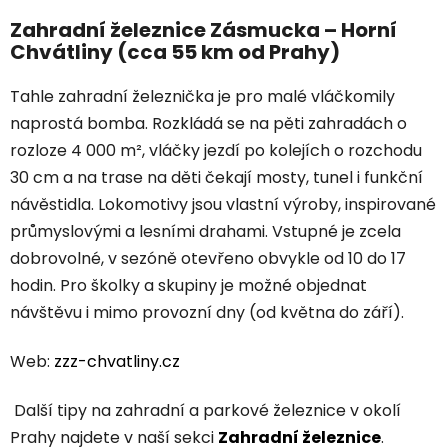
Zahradní železnice Zásmucka – Horní
Chvátliny (cca 55 km od Prahy)
Tahle zahradní železnička je pro malé vláčkomily
naprostá bomba. Rozkládá se na pěti zahradách o
rozloze 4 000 m², vláčky jezdí po kolejích o rozchodu
30 cm a na trase na děti čekají mosty, tunel i funkční
návěstidla. Lokomotivy jsou vlastní výroby, inspirované
průmyslovými a lesními drahami. Vstupné je zcela
dobrovolné, v sezóně otevřeno obvykle od 10 do 17
hodin. Pro školky a skupiny je možné objednat
návštěvu i mimo provozní dny (od května do září).
Web:
zzz-chvatliny.cz
Další tipy na zahradní a parkové železnice v okolí
Prahy najdete v naší sekci
Zahradní železnice
.