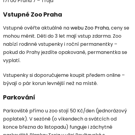
171 00 Praha 7 – Troja
Vstupné Zoo Praha
Vstupné ověřte aktuálně na
webu Zoo Praha
, ceny se
mohou měnit. Děti do 3 let mají vstup zdarma. Zoo
nabízí rodinné vstupenky i roční permanentky –
pokud do Prahy jezdíte opakovaně, permanentka se
vyplatí.
Vstupenky si doporučujeme koupit předem online –
bývají o pár korun levnější než na místě.
Parkování
Parkoviště přímo u zoo stojí 50 Kč/den (jednorázový
poplatek). V sezóně (o víkendech a svátcích od
konce března do listopadu) funguje i záchytné