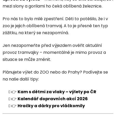
mezi slony a gorilami ho čeká oblíbená železnice.
Pro nás to bylo milé zpestření. Děti to potěšilo, že i v
zoo je jejich oblíbená tramvaj. A to je přesně ten typ
zážitku, na který se nezapomíná.
Jen nezapomeňte před výjezdem ověřit aktuální
provoz tramvajky – momentálně je mimo provoz a
situace se může změnit.
Plánujete výlet do ZOO nebo do Prahy? Podívejte se
na naše další tipy:
👉
Kam s dětmi za vlaky – výlety po ČR
👉
Kalendář dopravních akcí 2026
👉
Hračky a dárky pro vláčkomily