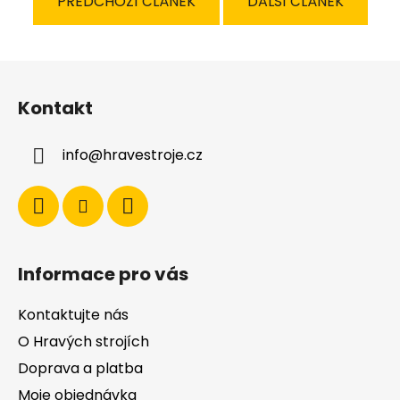
PŘEDCHOZÍ ČLÁNEK
DALŠÍ ČLÁNEK
Z
á
Kontakt
p
a
info
@
hravestroje.cz
t
í
Informace pro vás
Kontaktujte nás
O Hravých strojích
Doprava a platba
Moje objednávka