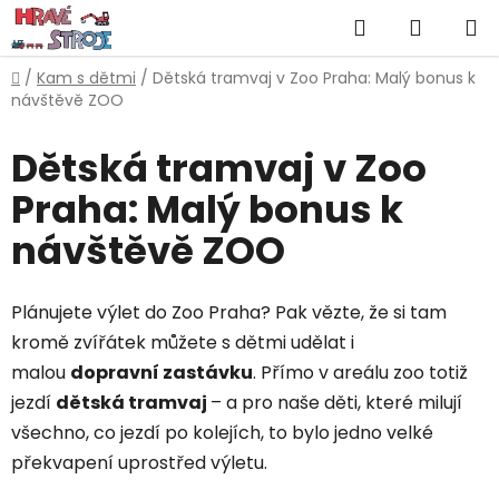
Přejít
Hledat
NÁKUP
na
obsah
KOŠÍK
Domů
/
Kam s dětmi
/
Dětská tramvaj v Zoo Praha: Malý bonus k
návštěvě ZOO
Dětská tramvaj v Zoo
Praha: Malý bonus k
návštěvě ZOO
Plánujete výlet do Zoo Praha? Pak vězte, že si tam
kromě zvířátek můžete s dětmi udělat i
malou
dopravní zastávku
. Přímo v areálu zoo totiž
jezdí
dětská tramvaj
– a pro naše děti, které milují
všechno, co jezdí po kolejích, to bylo jedno velké
překvapení uprostřed výletu.