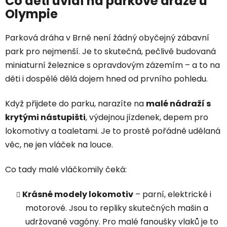
Co děti uvidí na parkové dráze u
Olympie
Parková dráha v Brně není žádný obyčejný zábavní
park pro nejmenší. Je to skutečná, pečlivě budovaná
miniaturní železnice s opravdovým zázemím – a to na
děti i dospělé dělá dojem hned od prvního pohledu.
Když přijdete do parku, narazíte na
malé nádraží s
krytými nástupišti
, výdejnou jízdenek, depem pro
lokomotivy a toaletami. Je to prostě pořádně udělaná
věc, ne jen vláček na louce.
Co tady malé vláčkomily čeká:
Krásné modely lokomotiv
– parní, elektrické i
motorové. Jsou to repliky skutečných mašin a
udržované vagóny. Pro malé fanoušky vlaků je to