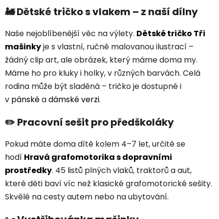
🚂 Dětské tričko s vlakem – z naší dílny
Naše nejoblíbenější věc na výlety.
Dětské tričko Tři
mašinky
je s vlastní, ručně malovanou ilustrací –
žádný clip art, ale obrázek, který máme doma my.
Máme ho pro kluky i holky, v různých barvách. Celá
rodina může být sladěná – tričko je dostupné i
v
pánské
a
dámské verzi
.
✏️ Pracovní sešit pro předškoláky
Pokud máte doma dítě kolem 4–7 let, určitě se
hodí
Hravá grafomotorika s dopravními
prostředky
. 45 listů plných vlaků, traktorů a aut,
které děti baví víc než klasické grafomotorické sešity.
Skvělé na cesty autem nebo na ubytování.