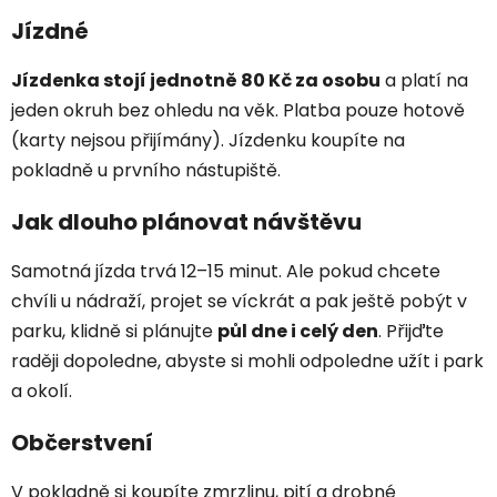
Jízdné
Jízdenka stojí jednotně 80 Kč za osobu
a platí na
jeden okruh bez ohledu na věk. Platba pouze hotově
(karty nejsou přijímány). Jízdenku koupíte na
pokladně u prvního nástupiště.
Jak dlouho plánovat návštěvu
Samotná jízda trvá 12–15 minut. Ale pokud chcete
chvíli u nádraží, projet se víckrát a pak ještě pobýt v
parku, klidně si plánujte
půl dne i celý den
. Přijďte
raději dopoledne, abyste si mohli odpoledne užít i park
a okolí.
Občerstvení
V pokladně si koupíte zmrzlinu, pití a drobné