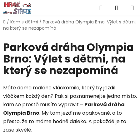
Přejít
Hledat
NÁKUP
na
obsah
KOŠÍK
Domů
/
Kam s dětmi
/
Parková dráha Olympia Brno: Výlet s dětmi,
na který se nezapomíná
Parková dráha Olympia
Brno: Výlet s dětmi, na
který se nezapomíná
Máte doma malého vláčkomila, který by jezdil
vláčkem každý den? Pak si poznamenejte jedno místo,
kam se prostě musíte vypravit –
Parková dráha
Olympia Brno
. My tam jezdíme opakovaně, a to
přesto, že to máme hodně daleko. A pokaždé je to
zase skvělé.