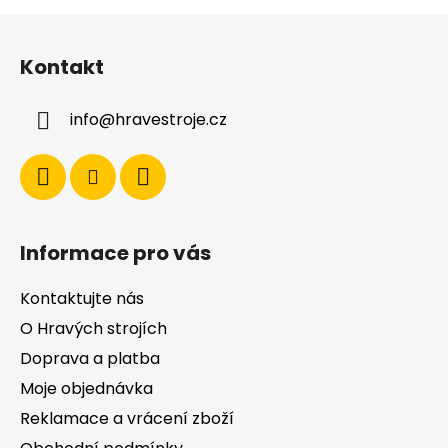
Z
á
Kontakt
p
a
info
@
hravestroje.cz
t
í
Informace pro vás
Kontaktujte nás
O Hravých strojích
Doprava a platba
Moje objednávka
Reklamace a vrácení zboží