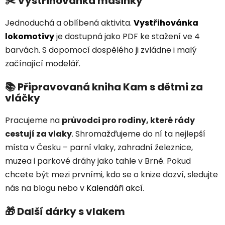
✂️ Vystřihovánka mašinky
Jednoduchá a oblíbená aktivita.
Vystřihovánka
lokomotivy
je dostupná jako PDF ke stažení ve 4
barvách. S dopomocí dospělého ji zvládne i malý
začínající modelář.
📚 Připravovaná kniha Kam s dětmi za
vláčky
Pracujeme na
průvodci pro rodiny, které rády
cestují za vlaky
. Shromažďujeme do ní ta nejlepší
místa v Česku – parní vlaky, zahradní železnice,
muzea i parkové dráhy jako tahle v Brně. Pokud
chcete být mezi prvními, kdo se o knize dozví, sledujte
nás na blogu nebo v
Kalendáři akcí
.
🎁 Další dárky s vlakem