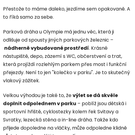
Přestože to máme daleko, jezdíme sem opakovaně. A
to říká samo za sebe.
Parková dráha u Olympie má jednu věc, která ji
odlišuje od spousty jiných parkových železnic –
nádherně vybudované prostředí
. Krásné
nástupiště, depo, zázemí s WC, občerstvení a trat,
která projíždí rozlehlým parkem přes most i funkční
přejezdy. Není to jen "kolečko v parku". Je to skutečný
vlakový zážitek.
Velkou výhodou je také to, že
výlet se dá skvěle
doplnit odpolednem v parku
– poblíž jsou dětská i
sportovní hřiště, cyklostezky kolem řek Svitavy a
Svratky, lezecká stěna a in-line dráha. Takže kdo
přijede dopoledne na vláčky, může odpoledne klidně