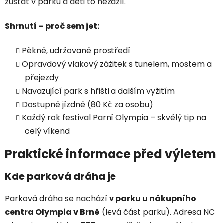
zůstat v parku a děti to nezazlí.
Shrnutí – proč sem jet:
Pěkné, udržované prostředí
Opravdový vlakový zážitek s tunelem, mostem a
přejezdy
Navazující park s hřišti a dalším vyžitím
Dostupné jízdné (80 Kč za osobu)
Každý rok festival Parní Olympia – skvělý tip na
celý víkend
Praktické informace před výletem
Kde parková dráha je
Parková dráha se nachází
v parku u nákupního
centra Olympia v Brně
(levá část parku). Adresa NC