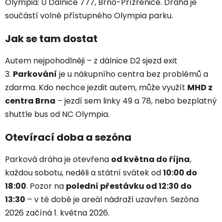
Olympia: U Dálnice 777, Brno-Přízřenice. Dráha je
součástí volně přístupného Olympia parku.
Jak se tam dostat
Autem nejpohodlněji – z dálnice D2 sjezd exit
3.
Parkování
je u nákupního centra bez problémů a
zdarma. Kdo nechce jezdit autem, může využít
MHD z
centra Brna
– jezdí sem linky 49 a 78, nebo bezplatný
shuttle bus od NC Olympia.
Otevírací doba a sezóna
Parková dráha je otevřena
od května do října
,
každou sobotu, neděli a státní svátek od
10:00 do
18:00
. Pozor na
polední přestávku od 12:30 do
13:30
– v té době je areál nádraží uzavřen. Sezóna
2026 začíná 1. května 2026.