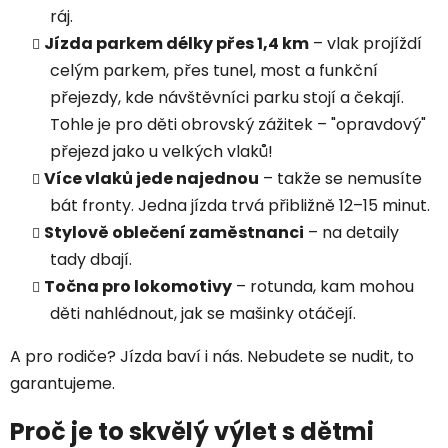
ráj.
Jízda parkem délky přes 1,4 km
– vlak projíždí
celým parkem, přes tunel, most a funkční
přejezdy, kde návštěvníci parku stojí a čekají.
Tohle je pro děti obrovský zážitek – "opravdový"
přejezd jako u velkých vlaků!
Více vlaků jede najednou
– takže se nemusíte
bát fronty. Jedna jízda trvá přibližně 12–15 minut.
Stylově oblečení zaměstnanci
– na detaily
tady dbají.
Točna pro lokomotivy
– rotunda, kam mohou
děti nahlédnout, jak se mašinky otáčejí.
A pro rodiče? Jízda baví i nás. Nebudete se nudit, to
garantujeme.
Proč je to skvělý výlet s dětmi