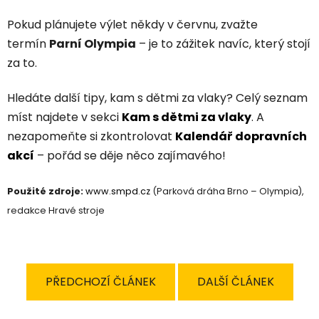
Pokud plánujete výlet někdy v červnu, zvažte
termín
Parní Olympia
– je to zážitek navíc, který stojí
za to.
Hledáte další tipy, kam s dětmi za vlaky? Celý seznam
míst najdete v sekci
Kam s dětmi za vlaky
. A
nezapomeňte si zkontrolovat
Kalendář dopravních
akcí
– pořád se děje něco zajímavého!
Použité zdroje:
www.smpd.cz
(Parková dráha Brno – Olympia),
redakce Hravé stroje
PŘEDCHOZÍ ČLÁNEK
DALŠÍ ČLÁNEK