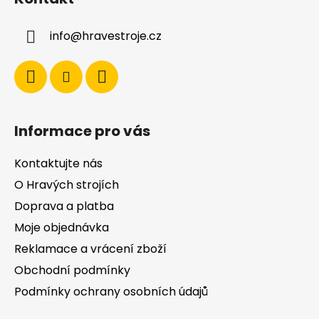
p
a
a
c
info
@
hravestroje.cz
t
í
í
p
r
v
k
y
Informace pro vás
v
ý
Kontaktujte nás
p
i
O Hravých strojích
s
Doprava a platba
u
Moje objednávka
Reklamace a vrácení zboží
Obchodní podmínky
Podmínky ochrany osobních údajů