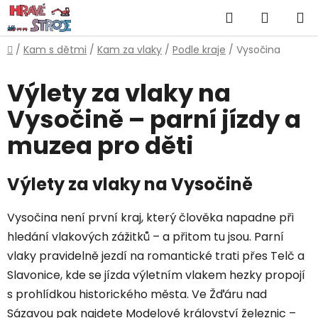
Přejít
Hledat
NÁKUP
na
obsah
KOŠÍK
Domů
/
Kam s dětmi
/
Kam za vlaky
/
Podle kraje
/
Vysočina
Výlety za vlaky na
Vysočině – parní jízdy a
muzea pro děti
Výlety za vlaky na Vysočině
Vysočina není první kraj, který člověka napadne při
hledání vlakových zážitků – a přitom tu jsou. Parní
vlaky pravidelně jezdí na romantické trati přes Telč a
Slavonice, kde se jízda výletním vlakem hezky propojí
s prohlídkou historického města. Ve Žďáru nad
Sázavou pak najdete Modelové království železnic –