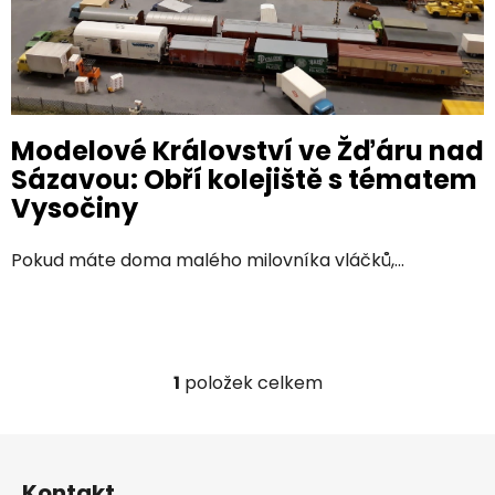
k
ů
Modelové Království ve Žďáru nad
Sázavou: Obří kolejiště s tématem
Vysočiny
Pokud máte doma malého milovníka vláčků,...
1
položek celkem
O
v
l
Z
á
á
d
Kontakt