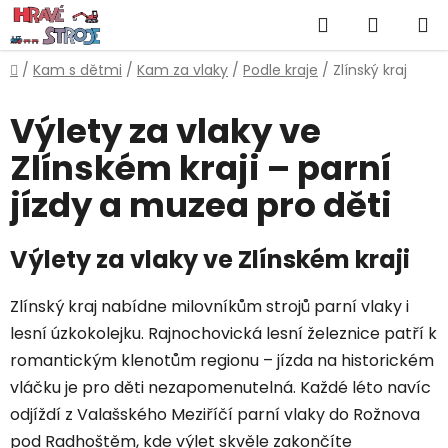
Přejít
Hledat
NÁKUP
na
obsah
KOŠÍK
Domů
/
Kam s dětmi
/
Kam za vlaky
/
Podle kraje
/
Zlínský kraj
Výlety za vlaky ve
Zlínském kraji – parní
jízdy a muzea pro děti
Výlety za vlaky ve Zlínském kraji
Zlínský kraj nabídne milovníkům strojů parní vlaky i
lesní úzkokolejku. Rajnochovická lesní železnice patří k
romantickým klenotům regionu – jízda na historickém
vláčku je pro děti nezapomenutelná. Každé léto navíc
odjíždí z Valašského Meziříčí parní vlaky do Rožnova
pod Radhoštěm, kde výlet skvěle zakončíte