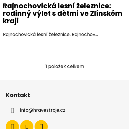
Rajnochovická lesní železnice:
rodinný výlet s dětmi ve Zlínském
kraji
Rajnochovická lesní železnice, Rajnochov...
1
položek celkem
O
v
l
Z
á
á
d
Kontakt
p
a
a
c
info
@
hravestroje.cz
t
í
í
p
r