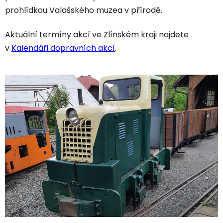
prohlídkou Valašského muzea v přírodě.
Aktuální termíny akcí ve Zlínském kraji najdete
v
Kalendáři dopravních akcí
.
V
ý
p
i
s
č
l
á
n
k
ů