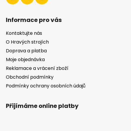
v
k
y
Informace pro vás
v
ý
Kontaktujte nás
p
i
O Hravých strojích
s
Doprava a platba
u
Moje objednávka
Reklamace a vrácení zboží
Obchodní podmínky
Podmínky ochrany osobních údajů
Přijímáme online platby