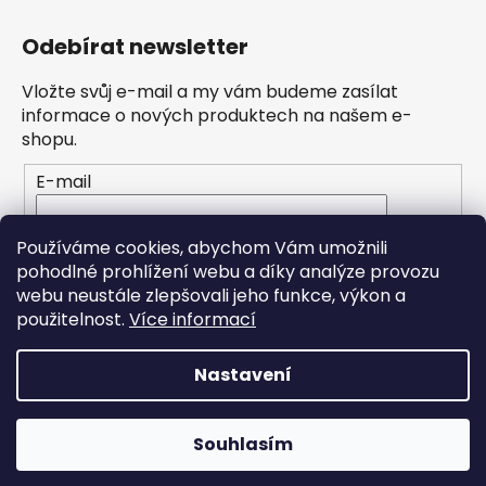
Odebírat newsletter
Vložte svůj e-mail a my vám budeme zasílat
informace o nových produktech na našem e-
shopu.
E-mail
Vložením e-mailu souhlasíte s
podmínkami
Používáme cookies, abychom Vám umožnili
ochrany osobních údajů
pohodlné prohlížení webu a díky analýze provozu
webu neustále zlepšovali jeho funkce, výkon a
PŘIHLÁSIT SE
použitelnost.
Více informací
Nastavení
Vytvořil Shoptet
Souhlasím
Copyright 2026
Hravé stroje
. Všechna práva
vyhrazena.