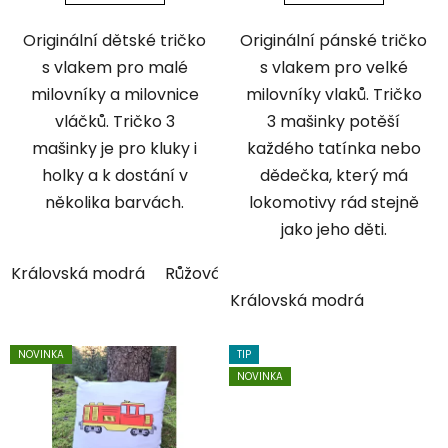
Originální dětské tričko
Originální pánské tričko
s vlakem pro malé
s vlakem pro velké
milovníky a milovnice
milovníky vlaků. Tričko
vláčků. Tričko 3
3 mašinky potěší
mašinky je pro kluky i
každého tatínka nebo
holky a k dostání v
dědečka, který má
několika barvách.
lokomotivy rád stejně
jako jeho děti.
Královská modrá
Růžová
Žlutá
Bílá
Šedá
Královská modrá
NOVINKA
TIP
NOVINKA