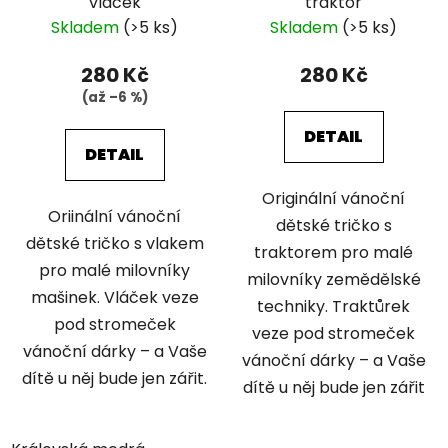
vláček
traktor
Skladem
(>5 ks)
Skladem
(>5 ks)
280 Kč
280 Kč
(až –6 %)
DETAIL
DETAIL
Originální vánoční
Oriinální vánoční
dětské tričko s
dětské tričko s vlakem
traktorem pro malé
pro malé milovníky
milovníky zemědělské
mašinek. Vláček veze
techniky. Traktůrek
pod stromeček
veze pod stromeček
vánoční dárky – a Vaše
vánoční dárky – a Vaše
dítě u něj bude jen zářit.
dítě u něj bude jen zářit