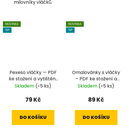
milovníky vláčků.
NOVINKA
NOVINKA
TIP
TIP
Pexeso vláčky — PDF
Omalovánky s vláčky
ke stažení a vytištění
– PDF ke stažení a
doma
vytištění doma
Skladem
(>5 ks)
Skladem
(>5 ks)
79 Kč
89 Kč
DO KOŠÍKU
DO KOŠÍKU