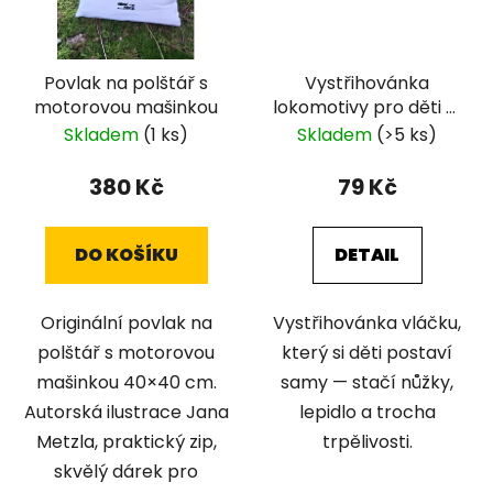
Povlak na polštář s
Vystřihovánka
motorovou mašinkou
lokomotivy pro děti —
PDF ke stažení
Skladem
(1 ks)
Skladem
(>5 ks)
380 Kč
79 Kč
DO KOŠÍKU
DETAIL
Originální povlak na
Vystřihovánka vláčku,
polštář s motorovou
který si děti postaví
mašinkou 40×40 cm.
samy — stačí nůžky,
Autorská ilustrace Jana
lepidlo a trocha
Metzla, praktický zip,
trpělivosti.
skvělý dárek pro