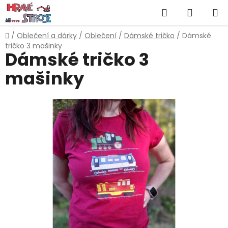
Přejít
Hledat
NÁKUP
na
obsah
KOŠÍK
Domů
/
Oblečení a dárky
/
Oblečení
/
Dámské tričko
/
Dámské
tričko 3 mašinky
Dámské tričko 3
mašinky