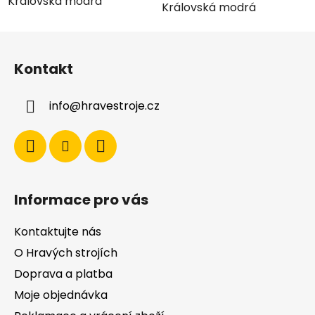
Královská modrá
Královská modrá
Z
á
Kontakt
p
a
info
@
hravestroje.cz
t
í
Informace pro vás
Kontaktujte nás
O Hravých strojích
Doprava a platba
Moje objednávka