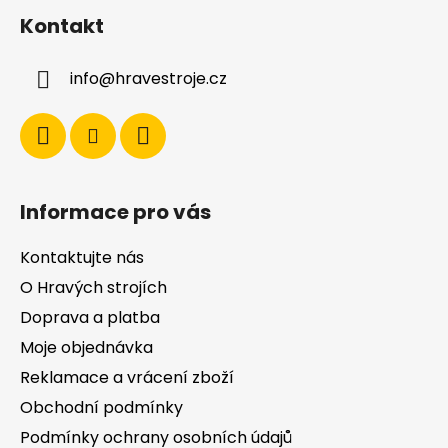
á
Kontakt
p
a
info
@
hravestroje.cz
t
í
Informace pro vás
Kontaktujte nás
O Hravých strojích
Doprava a platba
Moje objednávka
Reklamace a vrácení zboží
Obchodní podmínky
Podmínky ochrany osobních údajů