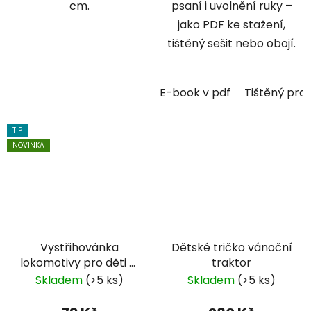
cm.
psaní i uvolnění ruky –
jako PDF ke stažení,
tištěný sešit nebo obojí.
E-book v pdf
Tištěný prac
TIP
NOVINKA
Vystřihovánka
Dětské tričko vánoční
lokomotivy pro děti —
traktor
PDF ke stažení
Skladem
(>5 ks)
Skladem
(>5 ks)