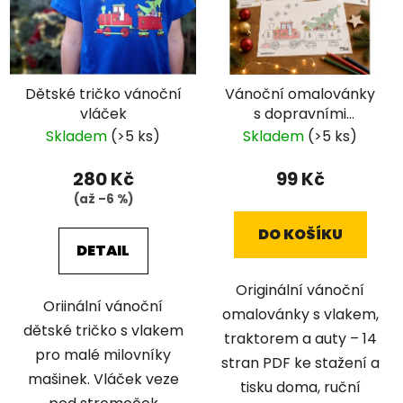
Dětské tričko vánoční
Vánoční omalovánky
vláček
s dopravními
prostředky
Skladem
(>5 ks)
Skladem
(>5 ks)
280 Kč
99 Kč
(až –6 %)
DO KOŠÍKU
DETAIL
Originální vánoční
Oriinální vánoční
omalovánky s vlakem,
dětské tričko s vlakem
traktorem a auty – 14
pro malé milovníky
stran PDF ke stažení a
mašinek. Vláček veze
tisku doma, ruční