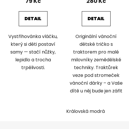
79 Kč
280 Kč
DETAIL
DETAIL
Vystřihovánka vláčku,
Originální vánoční
který si děti postaví
dětské tričko s
samy — stačí nůžky,
traktorem pro malé
lepidlo a trocha
milovníky zemědělské
trpělivosti.
techniky. Traktůrek
veze pod stromeček
vánoční dárky – a Vaše
dítě u něj bude jen zářit
Královská modrá
Z