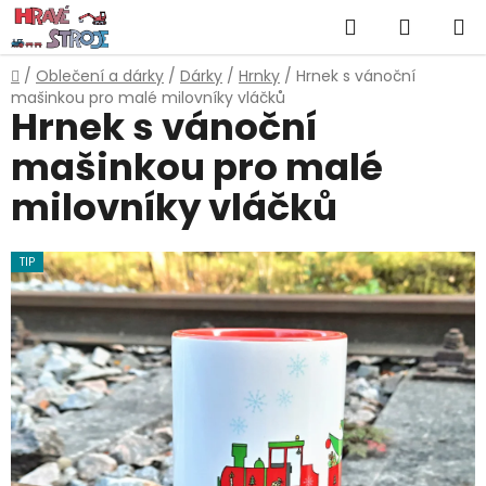
Přejít
Hledat
NÁKUP
na
obsah
KOŠÍK
Domů
/
Oblečení a dárky
/
Dárky
/
Hrnky
/
Hrnek s vánoční
mašinkou pro malé milovníky vláčků
Hrnek s vánoční
mašinkou pro malé
milovníky vláčků
TIP