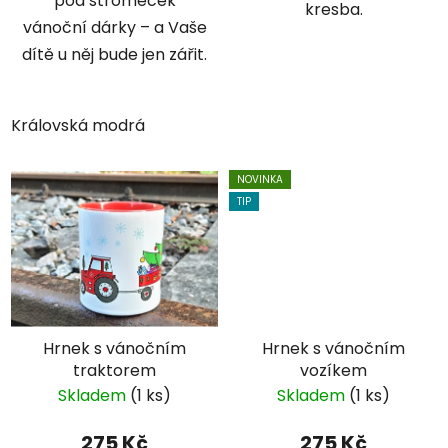
pod stromeček
kresba.
vánoční dárky – a Vaše
dítě u něj bude jen zářit.
Královská modrá
NOVINKA
TIP
Hrnek s vánočním
Hrnek s vánočním
traktorem
vozíkem
Skladem
(1 ks)
Skladem
(1 ks)
275 Kč
275 Kč