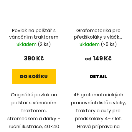
Povlak na polštář s
Grafomotorika pro
vánočním traktorem
předškoláky s vláčky,
traktory a auty
Skladem
(2 ks)
Skladem
(>5 ks)
380 Kč
149 Kč
od
DO KOŠÍKU
DETAIL
Originální povlak na
45 grafomotorických
polštář s vánočním
pracovních listů s vlaky,
traktorem,
traktory a auty pro
stromečkem a dárky –
předškoláky 4–7 let.
ruční ilustrace, 40×40
Hravá příprava na