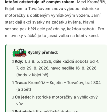
letošní odstartuje už osmým rokem.
Mezi Kroměříží,
Kojetínem a Tovačovem znovu vyjedou historické
motoráčky s oblíbeným vyhlídkovým vozem. Jarní
start dají akci svátky na začátku května, hlavní
sezona pak běží celé prázdniny, každou sobotu. Pro
milovníky vláčků je to jasná volba na letní víkend.
Rychlý přehled:
Kdy:
1. a 8. 5. 2026, dále každá sobota od 4.
7. do 29. 8. 2026, navíc neděle 16. 8. 2026
(hody v Kojetíně)
Trasa:
Kroměříž – Kojetín – Tovačov, trať 304
(a zpět)
Co jede:
historické motoráčky a vyhlídkový
vůz
Pořadatel:
Kroměřížská dráha z.s.