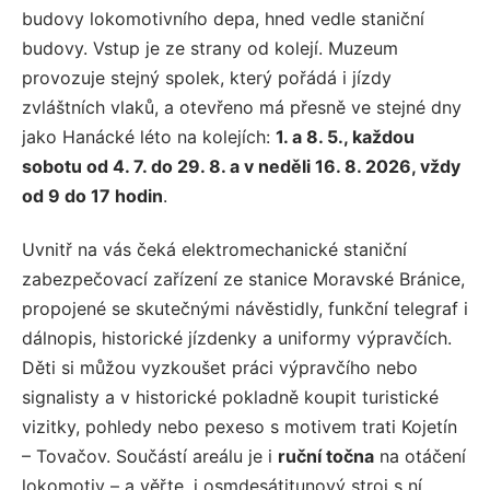
budovy lokomotivního depa, hned vedle staniční
budovy. Vstup je ze strany od kolejí. Muzeum
provozuje stejný spolek, který pořádá i jízdy
zvláštních vlaků, a otevřeno má přesně ve stejné dny
jako Hanácké léto na kolejích:
1. a 8. 5., každou
sobotu od 4. 7. do 29. 8. a v neděli 16. 8. 2026, vždy
od 9 do 17 hodin
.
Uvnitř na vás čeká elektromechanické staniční
zabezpečovací zařízení ze stanice Moravské Bránice,
propojené se skutečnými návěstidly, funkční telegraf i
dálnopis, historické jízdenky a uniformy výpravčích.
Děti si můžou vyzkoušet práci výpravčího nebo
signalisty a v historické pokladně koupit turistické
vizitky, pohledy nebo pexeso s motivem trati Kojetín
– Tovačov. Součástí areálu je i
ruční točna
na otáčení
lokomotiv – a věřte, i osmdesátitunový stroj s ní