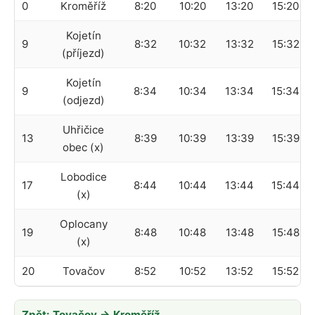
0
Kroměříž
8:20
10:20
13:20
15:20
Kojetín
9
8:32
10:32
13:32
15:32
(příjezd)
Kojetín
9
8:34
10:34
13:34
15:34
(odjezd)
Uhřičice
13
8:39
10:39
13:39
15:39
obec (x)
Lobodice
17
8:44
10:44
13:44
15:44
(x)
Oplocany
19
8:48
10:48
13:48
15:48
(x)
20
Tovačov
8:52
10:52
13:52
15:52
Zpět: Tovačov → Kroměříž