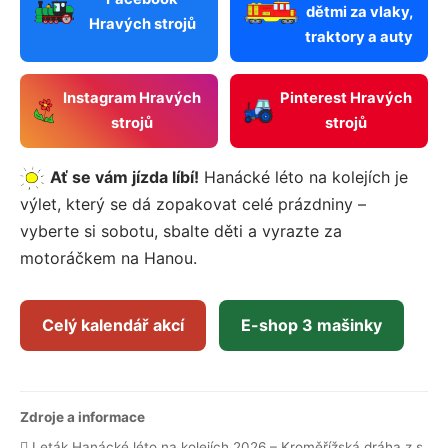
dětmi za vlaky,
Hravých strojů
traktory a auty
Instagram Hravých
Pinterest Hravých
strojů
strojů
Ať se vám jízda líbí!
Hanácké léto na kolejích je
výlet, který se dá zopakovat celé prázdniny –
vyberte si sobotu, sbalte děti a vyrazte za
motoráčkem na Hanou.
Celý kalendář akcí
E-shop 3 mašinky
Zdroje a informace
Leták Hanácké léto na kolejích 2026 – Kroměřížská dráha z.s.