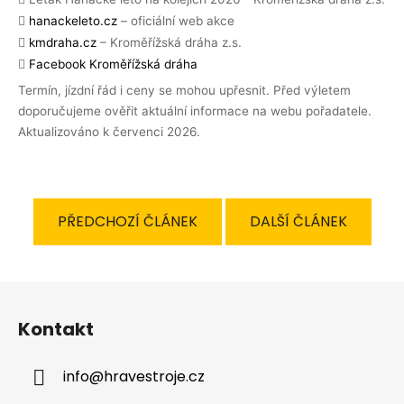
hanackeleto.cz
– oficiální web akce
kmdraha.cz
– Kroměřížská dráha z.s.
Facebook Kroměřížská dráha
Termín, jízdní řád i ceny se mohou upřesnit. Před výletem
doporučujeme ověřit aktuální informace na webu pořadatele.
Aktualizováno k červenci 2026.
PŘEDCHOZÍ ČLÁNEK
DALŠÍ ČLÁNEK
Z
á
Kontakt
p
a
info
@
hravestroje.cz
t