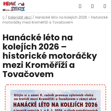
Přejít
Hledat
NÁKUP
na
obsah
KOŠÍK
Domů
/
Kalendář akcí
/
Hanácké léto na kolejích 2026 – historické
motoráčky mezi Kroměříží a Tovačovem
Hanácké léto na
kolejích 2026 –
historické motoráčky
mezi Kroměříží a
Tovačovem