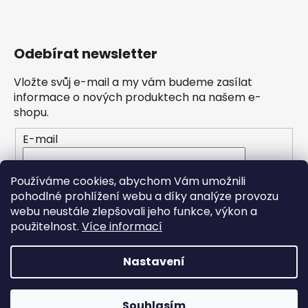
Odebírat newsletter
Vložte svůj e-mail a my vám budeme zasílat
informace o nových produktech na našem e-
shopu.
E-mail
Vložením e-mailu souhlasíte s
podmínkami
Používáme cookies, abychom Vám umožnili
ochrany osobních údajů
pohodlné prohlížení webu a díky analýze provozu
webu neustále zlepšovali jeho funkce, výkon a
PŘIHLÁSIT SE
použitelnost.
Více informací
Nastavení
Vytvořil Shoptet
Souhlasím