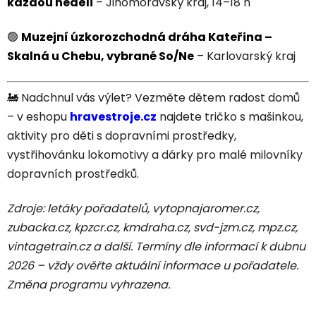
každou neděli
– Jihomoravský kraj, 14–18 h
🟢
Muzejní úzkorozchodná dráha Kateřina –
Skalná u Chebu, vybrané So/Ne
– Karlovarský kraj
🚂 Nadchnul vás výlet? Vezměte dětem radost domů
– v eshopu
hravestroje.cz
najdete tričko s mašinkou,
aktivity pro děti s dopravními prostředky,
vystřihovánku lokomotivy a dárky pro malé milovníky
dopravních prostředků.
Zdroje: letáky pořadatelů, vytopnajaromer.cz,
zubacka.cz, kpzcr.cz, kmdraha.cz, svd-jzm.cz, mpz.cz,
vintagetrain.cz a další. Termíny dle informací k dubnu
2026 – vždy ověřte aktuální informace u pořadatele.
Změna programu vyhrazena.