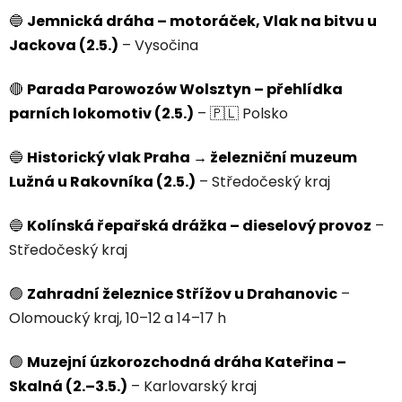
🔵
Jemnická dráha – motoráček, Vlak na bitvu u
Jackova (2.5.)
– Vysočina
🔴
Parada Parowozów Wolsztyn – přehlídka
parních lokomotiv (2.5.)
– 🇵🇱 Polsko
🔵
Historický vlak Praha → železniční muzeum
Lužná u Rakovníka (2.5.)
– Středočeský kraj
🔵
Kolínská řepařská drážka – dieselový provoz
–
Středočeský kraj
🟢
Zahradní železnice Střížov u Drahanovic
–
Olomoucký kraj, 10–12 a 14–17 h
🟢
Muzejní úzkorozchodná dráha Kateřina –
Skalná (2.–3.5.)
– Karlovarský kraj