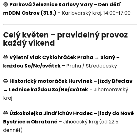
🟢
Parková železnice Karlovy Vary – Den dětí
mDDM Ostrov (31.5.)
– Karlovarský kraj, 14:00–17:00
Celý květen – pravidelný provoz
každý víkend
🔵
Výletní vlak Cyklohráček Praha → Slaný –
každou So/Ne/svátek
– Praha / Středočeský
🔵
Historický motoráček Hurvínek – jízdy Břeclav
→ Lednice každou So/Ne/svátek
– Jihomoravský
kraj
🔵
Úzkokolejka Jindřichův Hradec – jízdy do Nové
Bystřice a Obrataně
– Jihočeský kraj (od 22.5.
denně!)