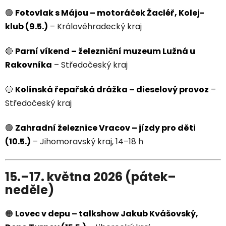
🟢
Fotovlak s Májou – motoráček Žacléř, Kolej-
klub (9.5.)
– Královéhradecký kraj
🔴
Parní víkend – železniční muzeum Lužná u
Rakovníka
– Středočeský kraj
🔵
Kolínská řepařská drážka – dieselový provoz
–
Středočeský kraj
🟢
Zahradní železnice Vracov – jízdy pro děti
(10.5.)
– Jihomoravský kraj, 14–18 h
15.–17. května 2026 (pátek–
neděle)
🟠
Lovec v depu – talkshow Jakub Kvášovský,