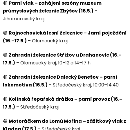
🔴
Parní vlak – zahájení sezóny muzeum
průmyslových železnic Zbýšov (16.5.)
–
Jihomoravský kraj
🟢
Rajnochovická lesní železnice – Jarní poježdění
(16.–17.5.)
– Olomoucký kraj
🟢
Zahradní železnice Střížov u Drahanovic (16.–
17.5.)
– Olomoucký kraj, 10–12 a 14–17 h
🔴
Zahradní železnice Dalecký Benešov – parní
lokomotiva (16.5.)
– Středočeský kraj, 10:00–14:40
🔴
Kolínská řepařská drážka – parní provoz (16.–
17.5.)
– Středočeský kraj
🔵
Motoráčkem do Lomů Mořina – zážitkový vlak z
Kladna (17.5.)
– Středočeský kraj