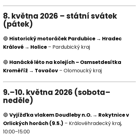
8. května 2026 – státní svátek
(pátek)
🔵
Historický motoráček Pardubice → Hradec
Králové → Holice
– Pardubický kraj
🔵
Hanácké léto na kolejích – Osmsetdesítka
Kroměříž → Tovačov
– Olomoucký kraj
9.–10. května 2026 (sobota–
neděle)
🔵
Vyjížďka vlakem Doudleby n.O. → Rokytnice v
Orlických horách (9.5.)
– Královéhradecký kraj,
10:00–15:00