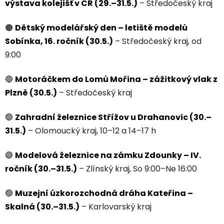
výstava kolejišť v ČR (29.–31.5.)
– Středočeský kraj
🟠
Dětský modelářský den – letiště modelů
Sobínka, 16. ročník (30.5.)
– Středočeský kraj, od
9:00
🔵
Motoráčkem do Lomů Mořina – zážitkový vlak z
Plzně (30.5.)
– Středočeský kraj
🟢
Zahradní železnice Střížov u Drahanovic (30.–
31.5.)
– Olomoucký kraj, 10–12 a 14–17 h
🟣
Modelová železnice na zámku Zdounky – IV.
ročník (30.–31.5.)
– Zlínský kraj, So 9:00–Ne 16:00
🟢
Muzejní úzkorozchodná dráha Kateřina –
Skalná (30.–31.5.)
– Karlovarský kraj