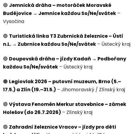
🔵
Jemnická dráha – motoráček Moravské
Budějovice → Jemnice každou So/Ne/svátek
–
Vysočina
🔵
Turistická linka T3 Zubrnická železnice – Ústí
n.L. → Zubrnice každou So/Ne/svátek
– Ústecký kraj
🔵
Doupovská dráha – jízdy Kadaň → Podbořany
každou So/Ne/svátek
– Ústecký kraj
🟠
Legiovlak 2026 – putovní muzeum, Brno (5.–
17.5.) a Zlín (19.–31.5.)
– Jihomoravský / Zlínský kraj
🟣
Výstava Fenomén Merkur stavebnice – zámek
Holešov (do 26.7.2026)
– Zlínský kraj
🟢
Zahradní železnice Vracov – jízdy pro děti