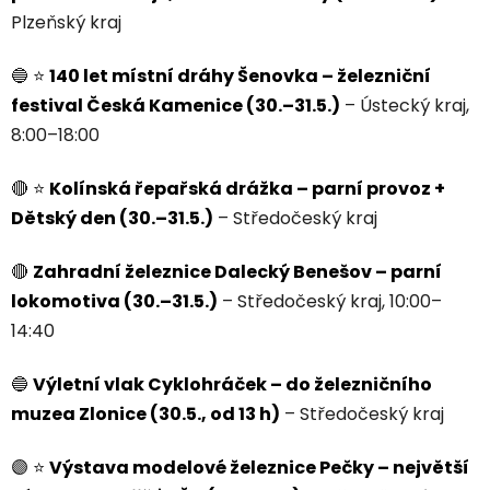
Plzeňský kraj
🔵
⭐
140 let místní dráhy Šenovka – železniční
festival Česká Kamenice (30.–31.5.)
– Ústecký kraj,
8:00–18:00
🔴
⭐
Kolínská řepařská drážka – parní provoz +
Dětský den (30.–31.5.)
– Středočeský kraj
🔴
Zahradní železnice Dalecký Benešov – parní
lokomotiva (30.–31.5.)
– Středočeský kraj, 10:00–
14:40
🔵
Výletní vlak Cyklohráček – do železničního
muzea Zlonice (30.5., od 13 h)
– Středočeský kraj
🟣
⭐
Výstava modelové železnice Pečky – největší