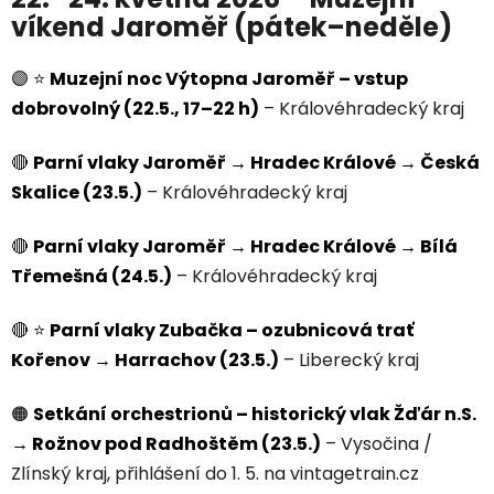
víkend Jaroměř (pátek–neděle)
🟣
⭐
Muzejní noc Výtopna Jaroměř – vstup
dobrovolný (22.5., 17–22 h)
– Královéhradecký kraj
🔴
Parní vlaky Jaroměř → Hradec Králové → Česká
Skalice (23.5.)
– Královéhradecký kraj
🔴
Parní vlaky Jaroměř → Hradec Králové → Bílá
Třemešná (24.5.)
– Královéhradecký kraj
🔴
⭐
Parní vlaky Zubačka – ozubnicová trať
Kořenov → Harrachov (23.5.)
– Liberecký kraj
🟠
Setkání orchestrionů – historický vlak Žďár n.S.
→ Rožnov pod Radhoštěm (23.5.)
– Vysočina /
Zlínský kraj, přihlášení do 1. 5. na vintagetrain.cz