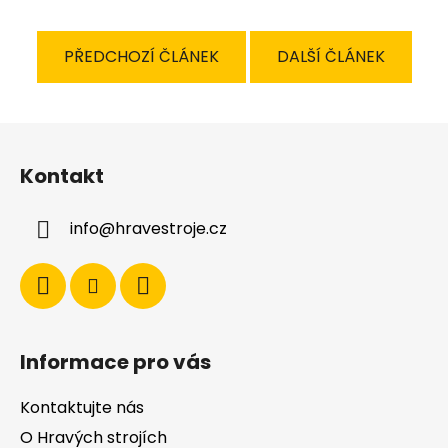
PŘEDCHOZÍ ČLÁNEK
DALŠÍ ČLÁNEK
Z
á
Kontakt
p
a
info
@
hravestroje.cz
t
í
Informace pro vás
Kontaktujte nás
O Hravých strojích