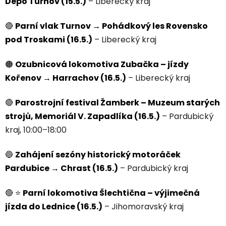
Depo Turnov (15.5.)
– Liberecký kraj
🔴
Parní vlak Turnov → Pohádkový les Rovensko
pod Troskami (16.5.)
– Liberecký kraj
🟠
Ozubnicová lokomotiva Zubačka – jízdy
Kořenov → Harrachov (16.5.)
– Liberecký kraj
🔴
Parostrojní festival Žamberk – Muzeum starých
strojů, Memoriál V. Zapadlíka (16.5.)
– Pardubický
kraj, 10:00–18:00
🔵
Zahájení sezóny historický motoráček
Pardubice → Chrast (16.5.)
– Pardubický kraj
🔴
⭐
Parní lokomotiva Šlechtična – výjimečná
jízda do Lednice (16.5.)
– Jihomoravský kraj