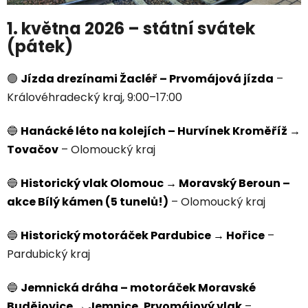
1. května 2026 – státní svátek
(pátek)
🟢
Jízda drezínami Žacléř – Prvomájová jízda
–
Královéhradecký kraj, 9:00–17:00
🔵
Hanácké léto na kolejích – Hurvínek Kroměříž →
Tovačov
– Olomoucký kraj
🔵
Historický vlak Olomouc → Moravský Beroun –
akce Bílý kámen (5 tunelů!)
– Olomoucký kraj
🔵
Historický motoráček Pardubice → Hořice
–
Pardubický kraj
🔵
Jemnická dráha – motoráček Moravské
Budějovice → Jemnice, Prvomájový vlak
–