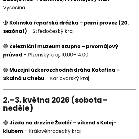
Vysočina
🔴
Kolínská řepařská drážka – parní provoz (20.
sezóna!)
– Středočeský kraj
🟣
Železniční muzeum Stupno – prvomájový
průvod
– Plzeňský kraj, 10:00–14:00
🟢
Muzejní úzkorozchodná dráha Kateřina –
Skalná u Chebu
– Karlovarský kraj
2.–3. května 2026 (sobota–
neděle)
🟢
Jízda na drezíně Žacléř – víkend s Kolej-
klubem
– Královéhradecký kraj