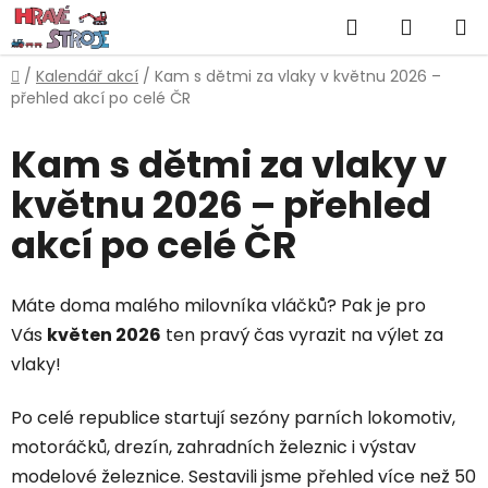
Přejít
Hledat
NÁKUP
na
obsah
KOŠÍK
Domů
/
Kalendář akcí
/
Kam s dětmi za vlaky v květnu 2026 –
přehled akcí po celé ČR
Kam s dětmi za vlaky v
květnu 2026 – přehled
akcí po celé ČR
Máte doma malého milovníka vláčků? Pak je pro
Vás
květen 2026
ten pravý čas vyrazit na výlet za
vlaky!
Po celé republice startují sezóny parních lokomotiv,
motoráčků, drezín, zahradních železnic i výstav
modelové železnice. Sestavili jsme přehled více než 50