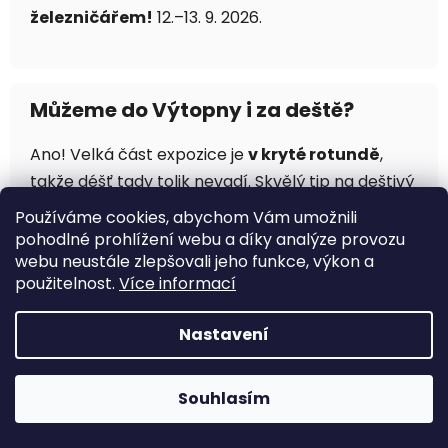
železničářem!
12.–13. 9. 2026.
Můžeme do Výtopny i za deště?
Ano! Velká část expozice je
v kryté rotundě
,
takže déšť tady tolik nevadí. Skvělý tip na deštivý
den.
Používáme cookies, abychom Vám umožnili
pohodlné prohlížení webu a díky analýze provozu
webu neustále zlepšovali jeho funkce, výkon a
použitelnost.
Více informací
Související články na našem webu
Nastavení
Výtopna Jaroměř 2026 – akce a jízdy
motorákem
– kalendář všech termínů
Mašinky a hračky 15.–16. 8. 2026
– top
Souhlasím
srpnová akce pro rodiny
Muzeum ČD Lužná u Rakovníka
– ráj