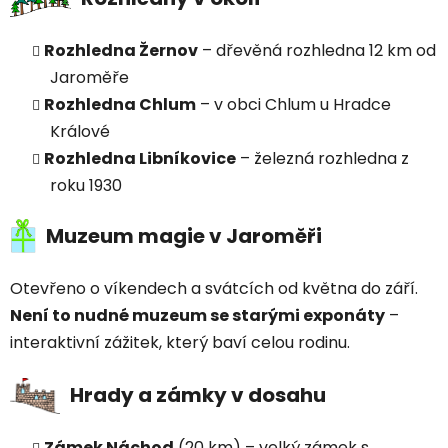
Rozhledna Žernov
– dřevěná rozhledna 12 km od
Jaroměře
Rozhledna Chlum
– v obci Chlum u Hradce
Králové
Rozhledna Libníkovice
– železná rozhledna z
roku 1930
Muzeum magie v Jaroměři
Otevřeno o víkendech a svátcích od května do září.
Není to nudné muzeum se starými exponáty
–
interaktivní zážitek, který baví celou rodinu.
Hrady a zámky v dosahu
Zámek Náchod
(20 km) – velký zámek s