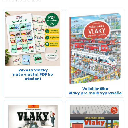
Pexeso Vláčky
naše vlastní PDF ke
stažení
Velká knížka
Vlaky pro malé vypravěče