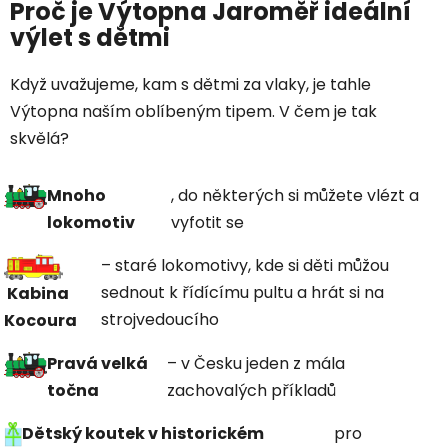
Proč je Výtopna Jaroměř ideální
výlet s dětmi
Když uvažujeme, kam s dětmi za vlaky, je tahle
Výtopna naším oblíbeným tipem. V čem je tak
skvělá?
Mnoho
, do některých si můžete vlézt a
lokomotiv
vyfotit se
– staré lokomotivy, kde si děti můžou
sednout k řídícímu pultu a hrát si na
Kabina
strojvedoucího
Kocoura
Pravá velká
– v Česku jeden z mála
točna
zachovalých příkladů
Dětský koutek v historickém
pro