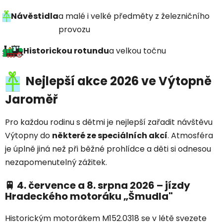
Návěstidla
a malé i velké předměty z železničního
provozu
Historickou rotundu
a velkou točnu
Nejlepší akce 2026 ve Výtopně
Jaroměř
Pro každou rodinu s dětmi je nejlepší zařadit návštěvu
Výtopny do
některé ze speciálních akcí
. Atmosféra
je úplně jiná než při běžné prohlídce a děti si odnesou
nezapomenutelný zážitek.
🚆 4. července a 8. srpna 2026 – jízdy
Hradeckého motoráku „Šmudla"
Historickým motorákem M152.0318 se v létě svezete