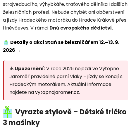
strojvedoucího, výhybkáře, traťového dělníka i dalších
železničních profesí. Nebude chybět ani občerstvení
a jízdy Hradeckého motoráku do Hradce Králové přes
Hněvčeves. V rámci
Dnů evropského dědictví
.
Detaily o akci Staň se železničářem 12.–13. 9.
2026 →
⚠️ Upozornění:
V roce 2026 nejezdí ve Výtopně
Jaroměř pravidelné parní vlaky – jízdy se konají s
Hradeckým motorákem. Aktuální informace
najdete na
vytopnajaromer.cz
.
Vyrazte stylově – Dětské tričko
3 mašinky