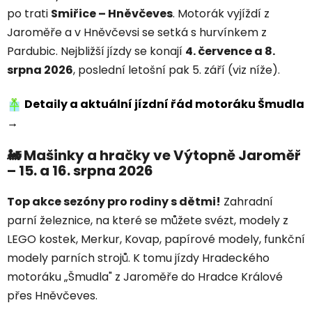
po trati
Smiřice – Hněvčeves
. Motorák vyjíždí z
Jaroměře a v Hněvčevsi se setká s hurvínkem z
Pardubic. Nejbližší jízdy se konají
4. července a 8.
srpna 2026
, poslední letošní pak 5. září (viz níže).
Detaily a aktuální jízdní řád motoráku Šmudla
→
🚂 Mašinky a hračky ve Výtopně Jaroměř
– 15. a 16. srpna 2026
Top akce sezóny pro rodiny s dětmi!
Zahradní
parní železnice, na které se můžete svézt, modely z
LEGO kostek, Merkur, Kovap, papírové modely, funkční
modely parních strojů. K tomu jízdy Hradeckého
motoráku „Šmudla" z Jaroměře do Hradce Králové
přes Hněvčeves.