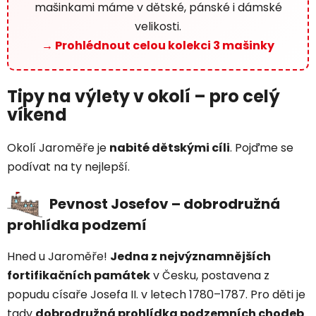
mašinkami máme v dětské, pánské i dámské
velikosti.
→ Prohlédnout celou kolekci 3 mašinky
Tipy na výlety v okolí – pro celý
víkend
Okolí Jaroměře je
nabité dětskými cíli
. Pojďme se
podívat na ty nejlepší.
Pevnost Josefov – dobrodružná
prohlídka podzemí
Hned u Jaroměře!
Jedna z nejvýznamnějších
fortifikačních památek
v Česku, postavena z
popudu císaře Josefa II. v letech 1780–1787. Pro děti je
tady
dobrodružná prohlídka podzemních chodeb