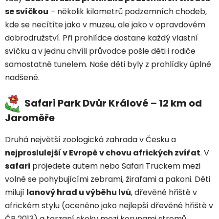
se svíčkou
– několik kilometrů podzemních chodeb,
kde se necítíte jako v muzeu, ale jako v opravdovém
dobrodružství. Při prohlídce dostane každý vlastní
svíčku a v jednu chvíli průvodce pošle děti i rodiče
samostatně tunelem. Naše děti byly z prohlídky úplně
nadšené.
Safari Park Dvůr Králové – 12 km od
Jaroměře
Druhá největší zoologická zahrada v Česku a
nejproslulejší v Evropě v chovu afrických zvířat
. V
safari
projedete autem nebo Safari Truckem mezi
volně se pohybujícími zebrami, žirafami a pakoni. Děti
milují
lanový hrad u výběhu lvů
, dřevěné hřiště v
africkém stylu (oceněno jako nejlepší dřevěné hřiště v
ČR 2013) a tarzaní skoky mezi korunami stromů.