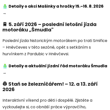
Detaily o akci Mašinky a hračky 15.–16. 8. 2026
→
🚆 5. září 2026 – poslední letošní jízda
motoráku „Šmudla"
Poslední jízda historickým motorákem po trati Smiřice
– Hněvčeves v této sezóně, opět s setkáním s
hurvínkem z Pardubic v Hněvčevsi.
Detaily a aktuální jízdní řád motoráku Šmudla
→
👷 Staň se železničářem! – 12. a 13. září
2026
Interaktivní víkend pro děti i dospělé. Zjistěte a
vyzkoušejte si, co obnáší práce výpravčího,