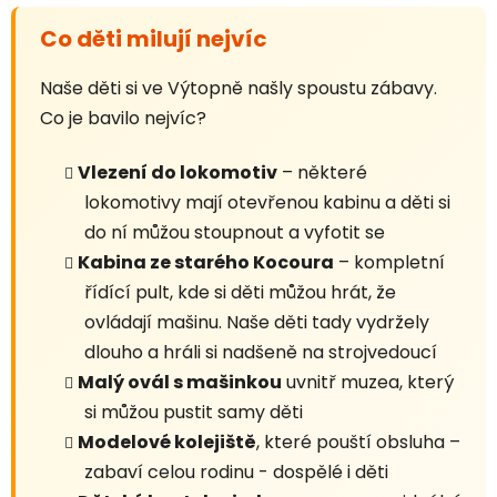
Co děti milují nejvíc
Naše děti si ve Výtopně našly spoustu zábavy.
Co je bavilo nejvíc?
Vlezení do lokomotiv
– některé
lokomotivy mají otevřenou kabinu a děti si
do ní můžou stoupnout a vyfotit se
Kabina ze starého Kocoura
– kompletní
řídící pult, kde si děti můžou hrát, že
ovládají mašinu. Naše děti tady vydržely
dlouho a hráli si nadšeně na strojvedoucí
Malý ovál s mašinkou
uvnitř muzea, který
si můžou pustit samy děti
Modelové kolejiště
, které pouští obsluha –
zabaví celou rodinu - dospělé i děti