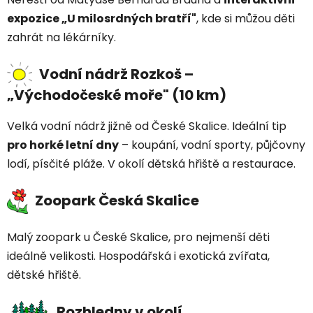
expozice „U milosrdných bratří"
, kde si můžou děti
zahrát na lékárníky.
Vodní nádrž Rozkoš –
„Východočeské moře" (10 km)
Velká vodní nádrž jižně od České Skalice. Ideální tip
pro horké letní dny
– koupání, vodní sporty, půjčovny
lodí, písčité pláže. V okolí dětská hřiště a restaurace.
Zoopark Česká Skalice
Malý zoopark u České Skalice, pro nejmenší děti
ideálně velikosti. Hospodářská i exotická zvířata,
dětské hřiště.
Rozhledny v okolí