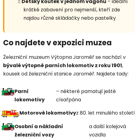
Dětský koutek v jednom vagonu
– ideální
krátké zabavení pro nejmenší, kteří zde
najdou různé skládačky nebo pastelky
Co najdete v expozici muzea
Železniční muzeum Výtopna Jaroměř se nachází v
bývalé výtopně parních lokomotiv z roku 1901
,
kousek od železniční stanice Jaroměř. Najdete tady:
Parní
– některé pamatují ještě
lokomotivy
císařpána
Motorové lokomotivy
z 80. let minulého století
Osobní a nákladní
a další kolejová
železniční vozy
vozidla