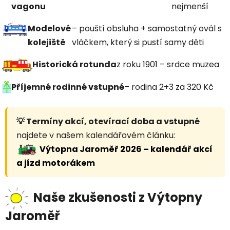
vagonu
nejmenší
Modelové
– pouští obsluha + samostatný ovál s
kolejiště
vláčkem, který si pustí samy děti
Historická rotunda
z roku 1901 – srdce muzea
Příjemné rodinné vstupné
– rodina 2+3 za 320 Kč
💡 Termíny akcí, otevírací doba a vstupné
najdete v našem kalendářovém článku:
Výtopna Jaroměř 2026 – kalendář akcí
a jízd motorákem
Naše zkušenosti z Výtopny
Jaroměř