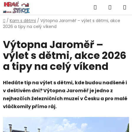
Přejít
Hledat
NÁKUP
na
obsah
KOŠÍK
Domů
/
Kam s dětmi
/
Výtopna Jaroměř – výlet s dětmi, akce
2026 a tipy na celý víkend
Výtopna Jaroměř –
výlet s dětmi, akce 2026
a tipy na celý víkend
Hledáte tip na výlet s dětmi, kde budou nadšené i
v deštivém dni? Výtopna Jaroměř je jedno z
nejhezčích železničních muzeí v Česku a pro malé
vláčkomily přímo ráj.