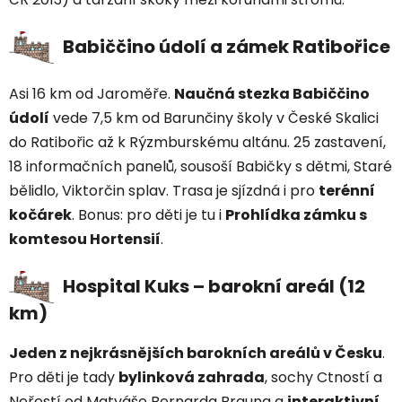
Babiččino údolí a zámek Ratibořice
Asi 16 km od Jaroměře.
Naučná stezka Babiččino
údolí
vede 7,5 km od Barunčiny školy v České Skalici
do Ratibořic až k Rýzmburskému altánu. 25 zastavení,
18 informačních panelů, sousoší Babičky s dětmi, Staré
bělidlo, Viktorčin splav. Trasa je sjízdná i pro
terénní
kočárek
. Bonus: pro děti je tu i
Prohlídka zámku s
komtesou Hortensií
.
Hospital Kuks – barokní areál (12
km)
Jeden z nejkrásnějších barokních areálů v Česku
.
Pro děti je tady
bylinková zahrada
, sochy Ctností a
Neřestí od Matyáše Bernarda Brauna a
interaktivní