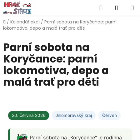
Přejít
Hledat
NÁKUP
na
obsah
KOŠÍK
Domů
/
Kalendář akcí
/
Parní sobota na Koryčance: parní
lokomotiva, depo a malá trať pro děti
Parní sobota na
Koryčance: parní
lokomotiva, depo a
malá trať pro děti
20. června 2026
Jihomoravský kraj
Červen
Parní sobota na „Koryčance" je rodinná