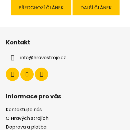
PŘEDCHOZÍ ČLÁNEK
DALŠÍ ČLÁNEK
Z
á
Kontakt
p
a
info
@
hravestroje.cz
t
í
Informace pro vás
Kontaktujte nás
O Hravých strojích
Doprava a platba