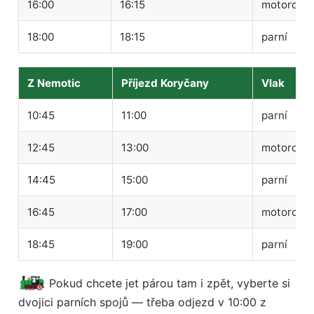
16:00
16:15
motorový
18:00
18:15
parní
Z Nemotic
Příjezd Koryčany
Vlak
10:45
11:00
parní
12:45
13:00
motorový
14:45
15:00
parní
16:45
17:00
motorový
18:45
19:00
parní
Pokud chcete jet párou tam i zpět, vyberte si
dvojici parních spojů — třeba odjezd v 10:00 z