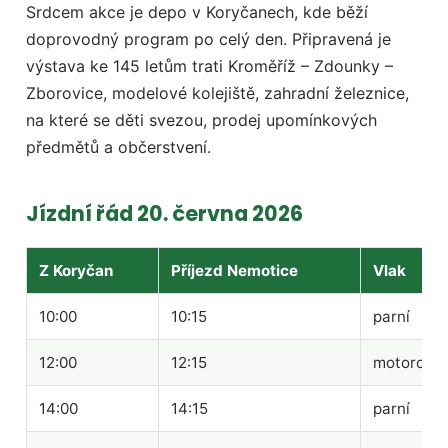
Srdcem akce je depo v Koryčanech, kde běží
doprovodný program po celý den. Připravená je
výstava ke 145 letům trati Kroměříž – Zdounky –
Zborovice, modelové kolejiště, zahradní železnice,
na které se děti svezou, prodej upomínkových
předmětů a občerstvení.
Jízdní řád 20. června 2026
Z Koryčan
Příjezd Nemotice
Vlak
10:00
10:15
parní
12:00
12:15
motorový
14:00
14:15
parní