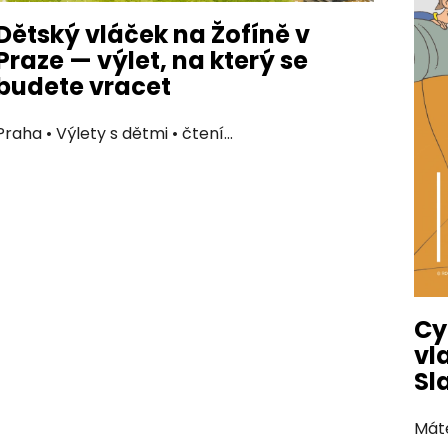
ů
Dětský vláček na Žofíně v
Praze — výlet, na který se
budete vracet
Praha • Výlety s dětmi • čtení...
Cy
vl
Sl
Máte