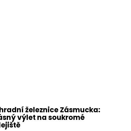
hradní železnice Zásmucka:
ásný výlet na soukromé
lejiště