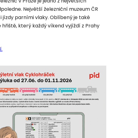
leznic v Praze je jedno z největších
odpoledne. Největší železniční muzeum ČR
i jízdy parními vlaky. Oblíbený je také
hřiště, který každý víkend vyjíždí z Prahy
í
.