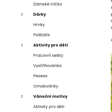
e
n
Dámské tričko
í
Dárky
p
a
Hrnky
n
Polštáře
e
l
Aktivity pro děti
Pracovní sešity
Vystřihovánka
Pexesa
Omalovánky
Vánoční motivy
Aktivity pro děti