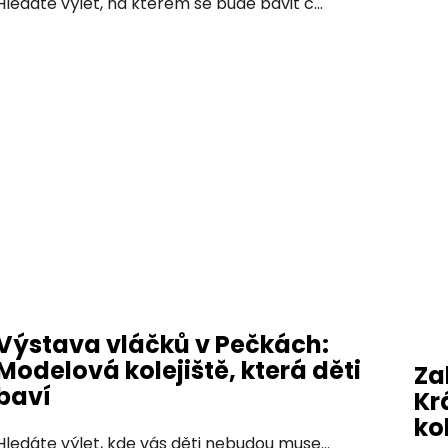
Hledáte výlet, na kterém se bude bavit c...
Výstava vláčků v Pečkách:
Modelová kolejiště, která děti
Za
baví
Kr
ko
Hledáte výlet, kde vás děti nebudou muse...