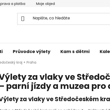
prava a platba
Moje objednávka
Reklamace a vrácen
ti
Průvodce výlety
Kam s dětmi
Kale
edočeský kraj + Praha
Výlety za vlaky ve Středo
– parní jízdy a muzea pro 
Výlety za vlaky ve Středočeském kraj