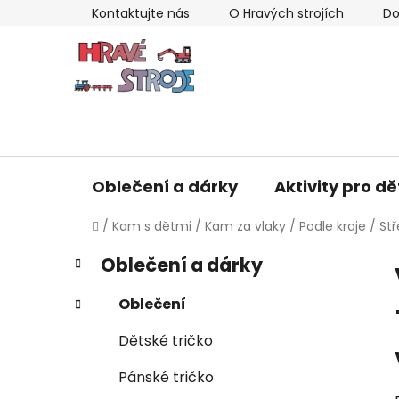
Přejít
Kontaktujte nás
O Hravých strojích
Do
na
obsah
Oblečení a dárky
Aktivity pro dě
Domů
/
Kam s dětmi
/
Kam za vlaky
/
Podle kraje
/
Stř
P
K
Přeskočit
Oblečení a dárky
a
kategorie
o
t
s
Oblečení
e
t
g
Dětské tričko
r
o
a
r
Pánské tričko
i
n