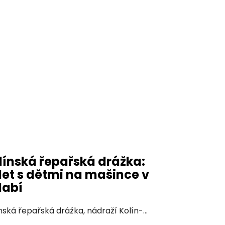
línská řepařská drážka:
let s dětmi na mašince v
labí
nská řepařská drážka, nádraží Kolín-...