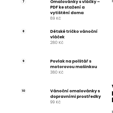
Omalovánky s vláčky –
PDF ke stažení a
vytištění doma
89 Kč
Dětské tričko vánoční
vláček
280 Kč
Povlak na polštář s
motorovou mašinkou
380 Kč
Vánoční omalovánky s
dopravními prostředky
99 Kč