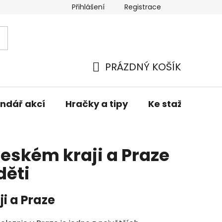
Přihlášení
Registrace
í zboží
Obchodní podmínky
Podmínky ochrany osob
PRÁZDNÝ KOŠÍK
NÁKUPNÍ
KOŠÍK
ndář akcí
Hračky a tipy
Ke stažení
českém kraji a Praze
děti
i a Praze