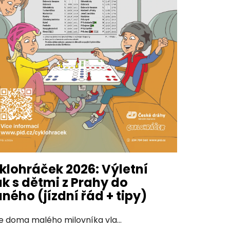
klohráček 2026: Výletní
ak s dětmi z Prahy do
aného (jízdní řád + tipy)
 doma malého milovníka vla...