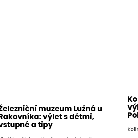
Ko
vý
Železniční muzeum Lužná u
Po
Rakovníka: výlet s dětmi,
vstupné a tipy
Kolí