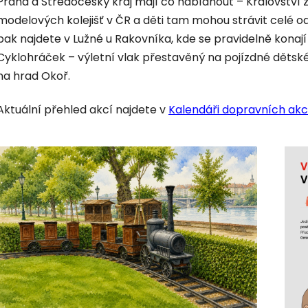
Praha a Středočeský kraj mají co nabídnout – Království že
modelových kolejišť v ČR a děti tam mohou strávit celé 
pak najdete v Lužné u Rakovníka, kde se pravidelně konají 
Cyklohráček – výletní vlak přestavěný na pojízdné dětské 
na hrad Okoř.
Aktuální přehled akcí najdete v
Kalendáři dopravních akc
V
ý
p
i
s
č
l
á
n
k