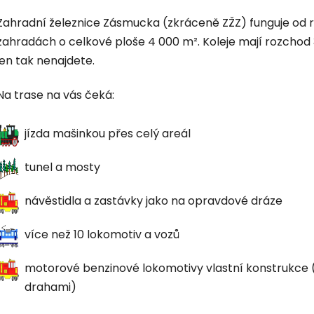
Zahradní železnice Zásmucka (zkráceně ZŽZ) funguje od r
zahradách o celkové ploše 4 000 m². Koleje mají rozchod 
jen tak nenajdete.
Na trase na vás čeká:
jízda mašinkou přes celý areál
tunel a mosty
návěstidla a zastávky jako na opravdové dráze
více než 10 lokomotiv a vozů
motorové benzinové lokomotivy vlastní konstrukce 
drahami)