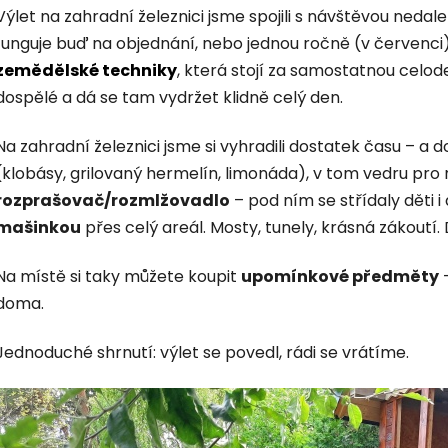
Výlet na zahradní železnici jsme spojili s návštěvou neda
funguje buď na objednání, nebo jednou ročně (v červenc
zemědělské techniky
, která stojí za samostatnou celod
dospělé a dá se tam vydržet klidně celý den.
Na zahradní železnici jsme si vyhradili dostatek času – a d
(klobásy, grilovaný hermelín, limonáda), v tom vedru pro
rozprašovač/rozmlžovadlo
– pod ním se střídaly děti i 
mašinkou
přes celý areál. Mosty, tunely, krásná zákoutí.
Na místě si taky můžete koupit
upomínkové předměty
–
doma.
Jednoduché shrnutí: výlet se povedl, rádi se vrátíme.