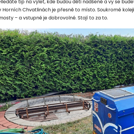
Hledáte tip na výlet, kde budou děti nadšené a vy se bud
v Horních Chvatlinách je přesně to místo. Soukromé kolej
mosty – a vstupné je dobrovolné. Stojí to za to.