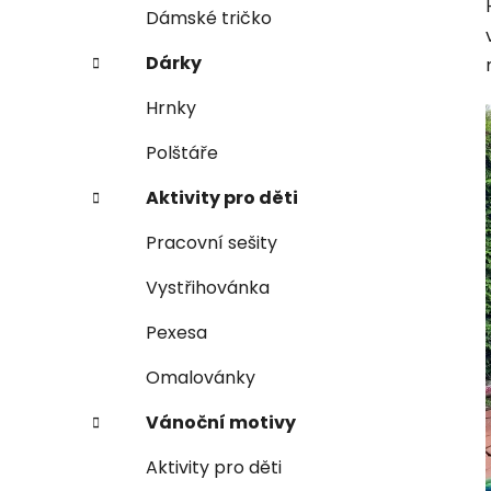
e
n
Dámské tričko
í
Dárky
p
a
Hrnky
n
Polštáře
e
l
Aktivity pro děti
Pracovní sešity
Vystřihovánka
Pexesa
Omalovánky
Vánoční motivy
Aktivity pro děti