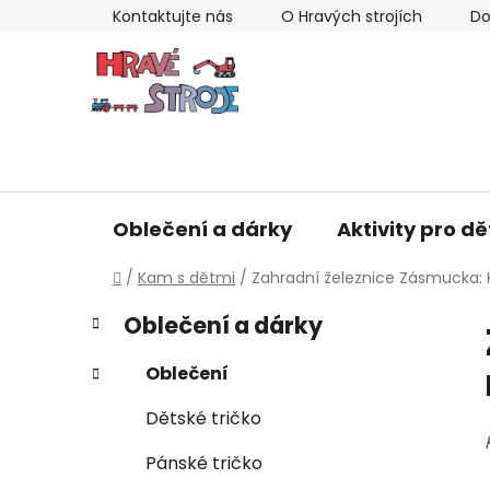
Přejít
Kontaktujte nás
O Hravých strojích
Do
na
obsah
Oblečení a dárky
Aktivity pro dě
Domů
/
Kam s dětmi
/
Zahradní železnice Zásmucka: K
P
K
Přeskočit
Oblečení a dárky
a
kategorie
o
t
s
Oblečení
e
t
g
Dětské tričko
r
o
a
r
Pánské tričko
i
n