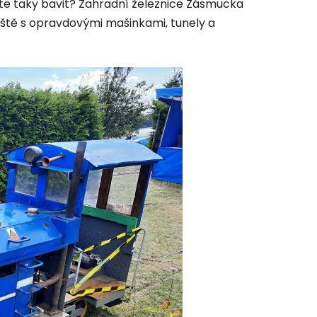
ete taky bavit? Zahradní železnice Zásmucka
iště s opravdovými mašinkami, tunely a