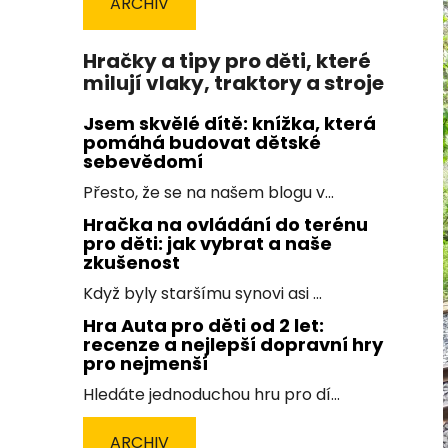
ARCHIV
Hračky a tipy pro děti, které
milují vlaky, traktory a stroje
Jsem skvělé dítě: knížka, která
pomáhá budovat dětské
sebevědomí
Přesto, že se na našem blogu v...
Hračka na ovládání do terénu
pro děti: jak vybrat a naše
zkušenost
Když byly staršímu synovi asi ...
Hra Auta pro děti od 2 let:
recenze a nejlepší dopravní hry
pro nejmenší
Hledáte jednoduchou hru pro dí...
ARCHIV