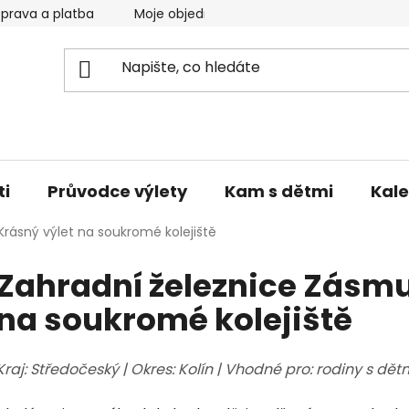
prava a platba
Moje objednávka
Reklamace a vrácen
ti
Průvodce výlety
Kam s dětmi
Kale
rásný výlet na soukromé kolejiště
Zahradní železnice Zásmu
na soukromé kolejiště
Kraj: Středočeský | Okres: Kolín | Vhodné pro: rodiny s dět