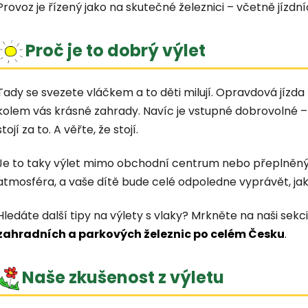
Provoz je řízený jako na skutečné železnici – včetně jízdní
Proč je to dobrý výlet
Tady se svezete vláčkem a to děti milují. Opravdová jízda
kolem vás krásné zahrady. Navíc je vstupné dobrovolné – pl
stojí za to. A věřte, že stojí.
Je to taky výlet mimo obchodní centrum nebo přeplněný z
atmosféra, a vaše dítě bude celé odpoledne vyprávět, jak
Hledáte další tipy na výlety s vlaky? Mrkněte na naši sekc
zahradních a parkových železnic po celém Česku
.
Naše zkušenost z výletu