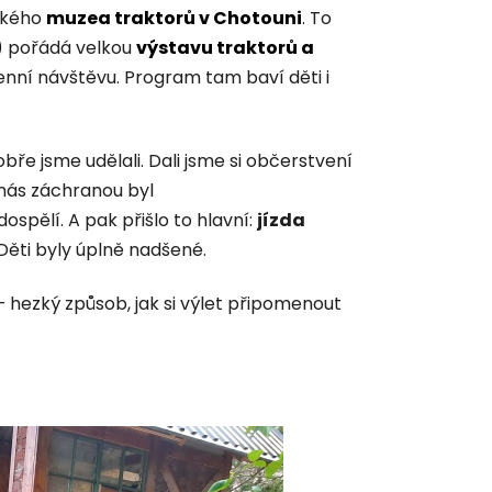
lekého
muzea traktorů v Chotouni
. To
i) pořádá velkou
výstavu traktorů a
enní návštěvu. Program tam baví děti i
obře jsme udělali. Dali jsme si občerstvení
 nás záchranou byl
dospělí. A pak přišlo to hlavní:
jízda
 Děti byly úplně nadšené.
 hezký způsob, jak si výlet připomenout