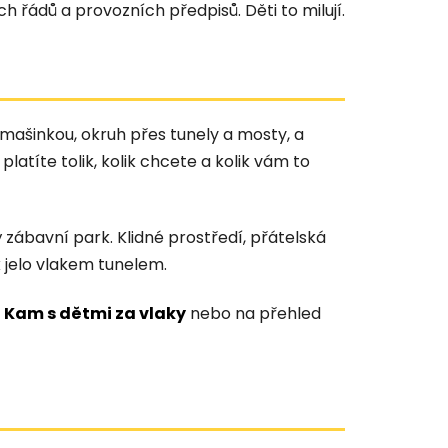
ch řádů a provozních předpisů. Děti to milují.
 mašinkou, okruh přes tunely a mosty, a
atíte tolik, kolik chcete a kolik vám to
ábavní park. Klidné prostředí, přátelská
 jelo vlakem tunelem.
i
Kam s dětmi za vlaky
nebo na přehled