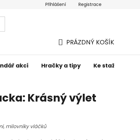
Přihlášení
Registrace
í zboží
Obchodní podmínky
Podmínky ochrany osob
PRÁZDNÝ KOŠÍK
NÁKUPNÍ
KOŠÍK
ndář akcí
Hračky a tipy
Ke stažení
cka: Krásný výlet
mi, milovníky vláčků