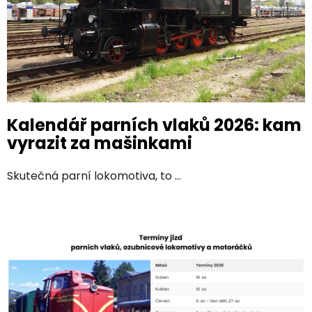
l
á
n
k
ů
Kalendář parních vlaků 2026: kam
vyrazit za mašinkami
Skutečná parní lokomotiva, to ...