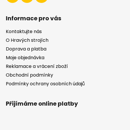
v
k
y
Informace pro vás
v
ý
Kontaktujte nás
p
i
O Hravých strojích
s
Doprava a platba
u
Moje objednávka
Reklamace a vrácení zboží
Obchodní podmínky
Podmínky ochrany osobních údajů
Přijímáme online platby