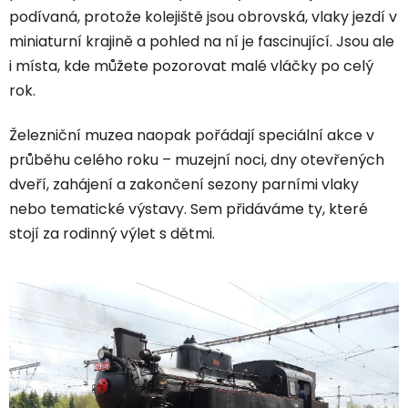
podívaná, protože kolejiště jsou obrovská, vlaky jezdí v
miniaturní krajině a pohled na ní je fascinující. Jsou ale
i místa, kde můžete pozorovat malé vláčky po celý
rok.
Železniční muzea naopak pořádají speciální akce v
průběhu celého roku – muzejní noci, dny otevřených
dveří, zahájení a zakončení sezony parními vlaky
nebo tematické výstavy. Sem přidáváme ty, které
stojí za rodinný výlet s dětmi.
V
ý
p
i
s
č