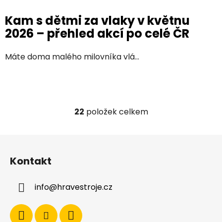
Kam s dětmi za vlaky v květnu
2026 – přehled akcí po celé ČR
Máte doma malého milovníka vlá...
22
položek celkem
O
v
l
Z
á
á
d
Kontakt
p
a
a
c
info
@
hravestroje.cz
t
í
í
p
r