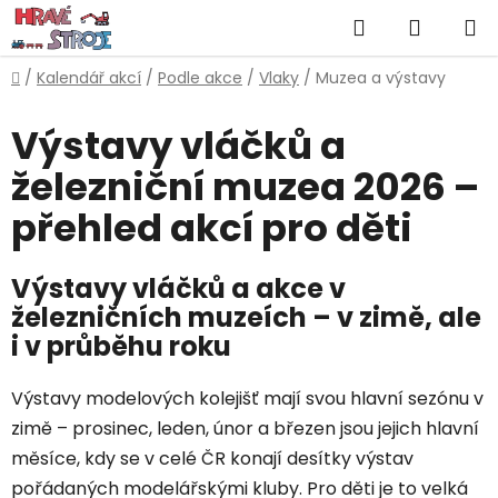
Přejít
Hledat
NÁKUP
na
obsah
KOŠÍK
Domů
/
Kalendář akcí
/
Podle akce
/
Vlaky
/
Muzea a výstavy
Výstavy vláčků a
železniční muzea 2026 –
přehled akcí pro děti
Výstavy vláčků a akce v
železničních muzeích – v zimě, ale
i v průběhu roku
Výstavy modelových kolejišť mají svou hlavní sezónu v
zimě – prosinec, leden, únor a březen jsou jejich hlavní
měsíce, kdy se v celé ČR konají desítky výstav
pořádaných modelářskými kluby. Pro děti je to velká