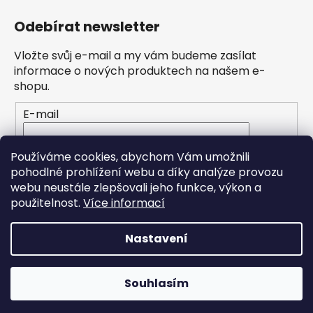
Odebírat newsletter
Vložte svůj e-mail a my vám budeme zasílat
informace o nových produktech na našem e-
shopu.
E-mail
Vložením e-mailu souhlasíte s
podmínkami
Používáme cookies, abychom Vám umožnili
ochrany osobních údajů
pohodlné prohlížení webu a díky analýze provozu
webu neustále zlepšovali jeho funkce, výkon a
PŘIHLÁSIT SE
použitelnost.
Více informací
Nastavení
Vytvořil Shoptet
Souhlasím
Copyright 2026
Hravé stroje
. Všechna práva
vyhrazena.