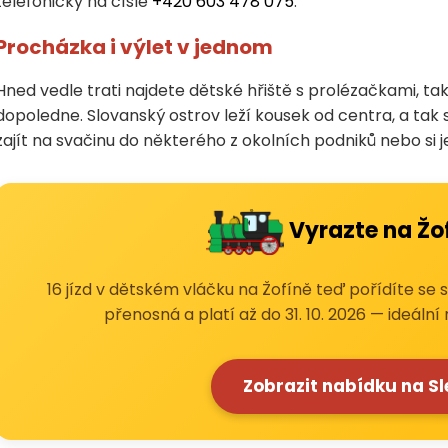
telefonicky na čísle
+420 603 478 075
.
Procházka i výlet v jednom
Hned vedle trati najdete dětské hřiště s prolézačkami, t
dopoledne. Slovanský ostrov leží kousek od centra, a tak
zajít na svačinu do některého z okolních podniků nebo si 
Vyrazte na Žof
16 jízd v dětském vláčku na Žofíně teď pořídíte se
přenosná a platí až do 31. 10. 2026 — ideální 
Zobrazit nabídku na S