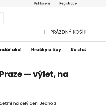
Přihlášení
Registrace
í zboží
Obchodní podmínky
Podmínky ochrany osob
PRÁZDNÝ KOŠÍK
NÁKUPNÍ
KOŠÍK
ndář akcí
Hračky a tipy
Ke stažení
Praze — výlet, na
 dětmi na celý den. Jedno z