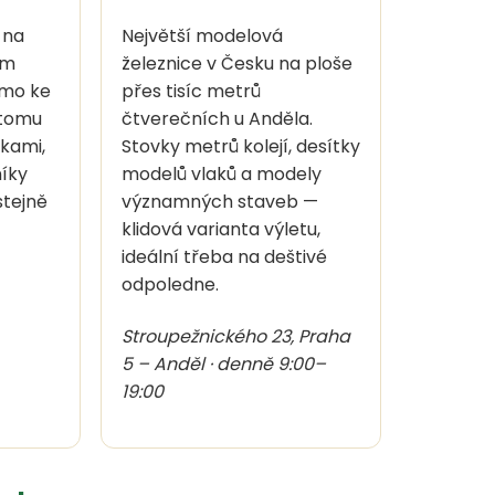
 na
Největší modelová
ám
železnice v Česku na ploše
ímo ke
přes tisíc metrů
 tomu
čtverečních u Anděla.
bkami,
Stovky metrů kolejí, desítky
íky
modelů vlaků a modely
stejně
významných staveb —
klidová varianta výletu,
ideální třeba na deštivé
odpoledne.
Stroupežnického 23, Praha
5 – Anděl · denně 9:00–
19:00