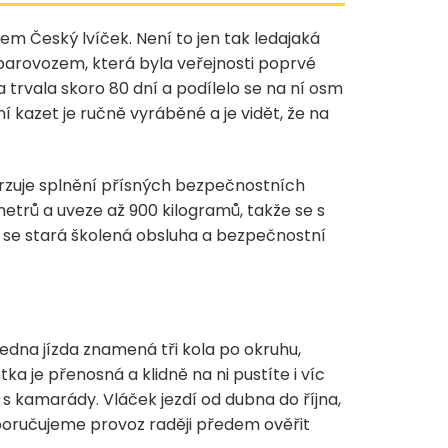
m Český lvíček. Není to jen tak ledajaká
parovozem, která byla veřejnosti poprvé
 trvala skoro 80 dní a podílelo se na ní osm
 kazet je ručně vyráběné a je vidět, že na
rzuje splnění přísných bezpečnostních
etrů a uveze až 900 kilogramů, takže se s
ů se stará školená obsluha a bezpečnostní
Jedna jízda znamená tři kola po okruhu,
ka je přenosná a klidně na ni pustíte i víc
 s kamarády. Vláček jezdí od dubna do října,
poručujeme provoz raději předem ověřit