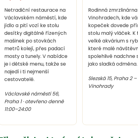
Netradiční restaurace na
Rodinná zmrzlinárna
Václavském náměstí, kde
Vinohradech, kde v
jídlo a pití vozí ke stolu
kopeček dovede př
desítky digitálně řízených
stolu malý vláček. K
mašinek po stovkách
velké akvárium s ry
metrů kolejí, přes padací
které malé návštěvn
mosty a tunely. V nabídce
spolehlivě nadchne 
je i dětské menu, takže se
jako sladká odměna.
najedí i ti nejmenší
Slezská 15, Praha 2 –
cestovatelé.
Vinohrady
Václavské náměstí 56,
Praha 1 · otevřeno denně
11:00–24:00