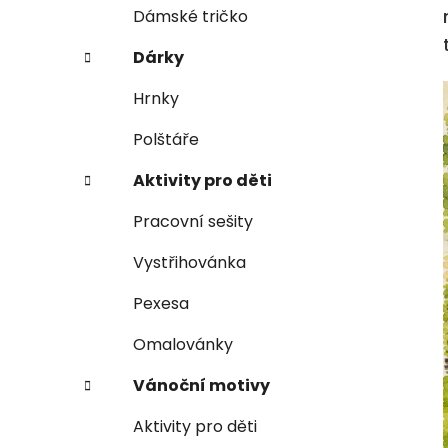
e
n
Dámské tričko
í
Dárky
p
a
Hrnky
n
Polštáře
e
l
Aktivity pro děti
Pracovní sešity
Vystřihovánka
Pexesa
Omalovánky
Vánoční motivy
Aktivity pro děti