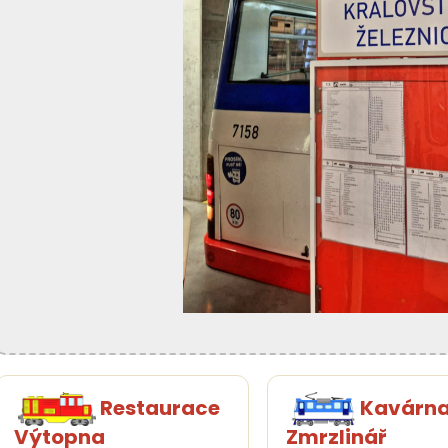
Restaurace
Kavárn
Výtopna
Zmrzlinář