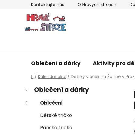
Přejít
Kontaktujte nás
O Hravých strojích
Do
na
obsah
Oblečení a dárky
Aktivity pro dě
Domů
/
Kalendář akcí
/
Dětský vláček na Žofíně v Praz
P
K
Přeskočit
Oblečení a dárky
a
kategorie
o
t
s
Oblečení
e
t
g
Dětské tričko
r
o
a
r
Pánské tričko
i
n