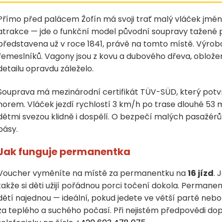
Přímo před palácem Žofín má svoji trať malý vláček jméne
atrakce — jde o funkční model původní soupravy tažené 
představena už v roce 1841, právě na tomto místě. Výroba
řemeslníků. Vagony jsou z kovu a dubového dřeva, obložení
detailu opravdu záleželo.
Souprava má mezinárodní certifikát TÜV-SÜD, který potv
norem. Vláček jezdí rychlostí 3 km/h po trase dlouhé 53 m
dětmi svezou klidně i dospělí. O bezpečí malých pasažér
pásy.
Jak funguje permanentka
Voucher vyměníte na místě za permanentku na
16 jízd
. 
takže si děti užijí pořádnou porci točení dokola. Permanent
dětí najednou — ideální, pokud jedete ve větší partě nebo
za teplého a suchého počasí. Při nejistém předpovědi do