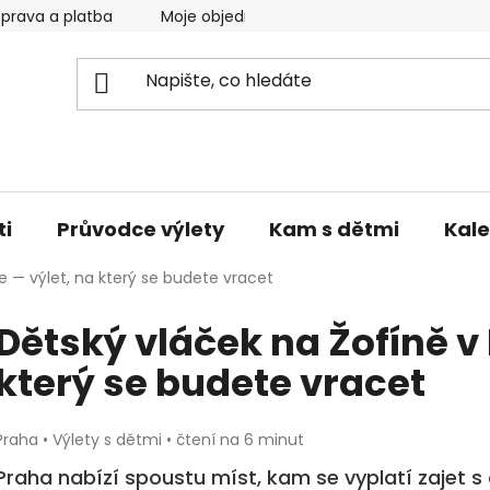
prava a platba
Moje objednávka
Reklamace a vrácen
ti
Průvodce výlety
Kam s dětmi
Kale
e — výlet, na který se budete vracet
Dětský vláček na Žofíně v 
který se budete vracet
Praha • Výlety s dětmi • čtení na 6 minut
Praha nabízí spoustu míst, kam se vyplatí zajet s