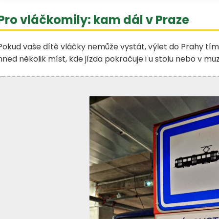
Pro vláčkomily: kam dál v Praze
Pokud vaše dítě vláčky nemůže vystát, výlet do Prahy tí
hned několik míst, kde jízda pokračuje i u stolu nebo v mu