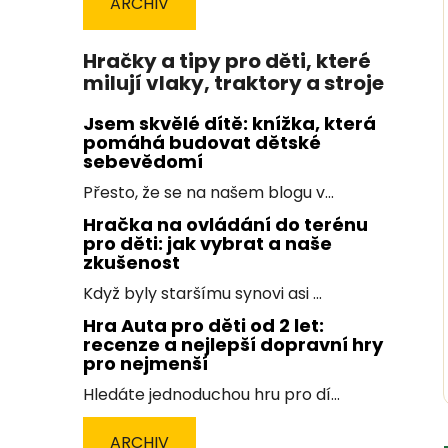
ARCHIV
Hračky a tipy pro děti, které
milují vlaky, traktory a stroje
Jsem skvělé dítě: knížka, která
pomáhá budovat dětské
sebevědomí
Přesto, že se na našem blogu v...
Hračka na ovládání do terénu
pro děti: jak vybrat a naše
zkušenost
Když byly staršímu synovi asi ...
Hra Auta pro děti od 2 let:
recenze a nejlepší dopravní hry
pro nejmenší
Hledáte jednoduchou hru pro dí...
ARCHIV