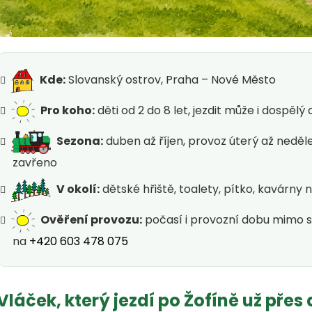
Kde:
Slovanský ostrov, Praha – Nové Město
Pro koho:
děti od 2 do 8 let, jezdit může i dospěl
Sezona:
duben až říjen, provoz úterý až neděle
zavřeno
V okolí:
dětské hřiště, toalety, pítko, kavárny
Ověření provozu:
počasí i provozní dobu mimo s
na
+420 603 478 075
Vláček, který jezdí po Žofíně už přes 