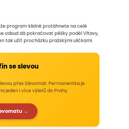
akže program klidně protáhnete na celé
 se odsud dá pokračovat pěšky podél Vltavy,
jen tak užít procházku pražskými uličkami.
ín se slevou
 slevou přes Slevomat. Permanentka je
na jeden i více výletů do Prahy.
levomatu →