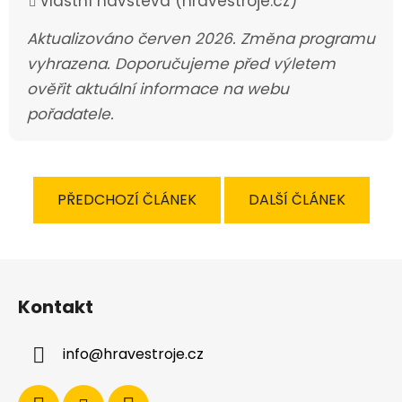
Vlastní návštěva (hravestroje.cz)
Aktualizováno červen 2026. Změna programu
vyhrazena. Doporučujeme před výletem
ověřit aktuální informace na webu
pořadatele.
PŘEDCHOZÍ ČLÁNEK
DALŠÍ ČLÁNEK
Z
á
Kontakt
p
a
info
@
hravestroje.cz
t
í