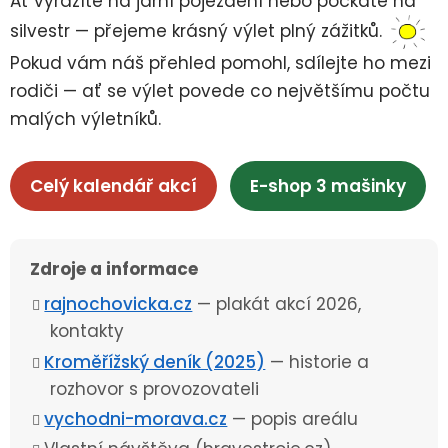
Ať vyrazíte na jarní poježdění nebo počkáte na
silvestr — přejeme krásný výlet plný zážitků.
Pokud vám náš přehled pomohl, sdílejte ho mezi
rodiči — ať se výlet povede co největšímu počtu
malých výletníků.
Celý kalendář akcí
E-shop 3 mašinky
Zdroje a informace
rajnochovicka.cz
— plakát akcí 2026,
kontakty
Kroměřížský deník (2025)
— historie a
rozhovor s provozovateli
vychodni-morava.cz
— popis areálu