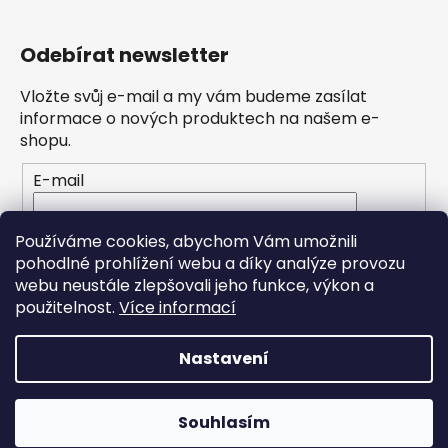
Odebírat newsletter
Vložte svůj e-mail a my vám budeme zasílat
informace o nových produktech na našem e-
shopu.
E-mail
Vložením e-mailu souhlasíte s
podmínkami
Používáme cookies, abychom Vám umožnili
ochrany osobních údajů
pohodlné prohlížení webu a díky analýze provozu
webu neustále zlepšovali jeho funkce, výkon a
PŘIHLÁSIT SE
použitelnost.
Více informací
Nastavení
Vytvořil Shoptet
Souhlasím
Copyright 2026
Hravé stroje
. Všechna práva