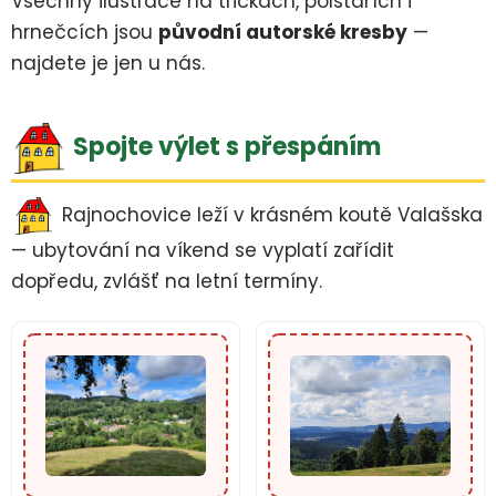
Všechny ilustrace na tričkách, polštářích i
hrnečcích jsou
původní autorské kresby
—
najdete je jen u nás.
Spojte výlet s přespáním
Rajnochovice leží v krásném koutě Valašska
— ubytování na víkend se vyplatí zařídit
dopředu, zvlášť na letní termíny.