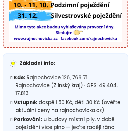
Základní info:
Kde:
Rajnochovice 126, 768 71
Rajnochovice (Zlínský kraj) · GPS: 49.404,
17.813
Vstupné:
dospělí 50 Kč, děti 30 Kč (ověřte
aktuální ceny na rajnochovicka.cz)
Parkování:
u budovy místní pily, v době
poježdění více plno — jeďte raději ráno