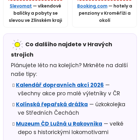
Slevomat
— víkendové
Booking.com
— hotely a
balíčky a pobyty se
penziony v Kroměříži a
slevou ve Zlínském kraji
okolí
Co dalšího najdete v Hravých
strojích
Plánujete léto na kolejích? Mrkněte na další
naše tipy:
Kalendář dopravních akcí 2026
—
všechny akce pro malé výletníky v ČR
Kolínská řepařská drážka
— úzkokolejka
ve Středních Čechách
Muzeum ČD Lužná u Rakovníka
— velké
depo s historickými lokomotivami