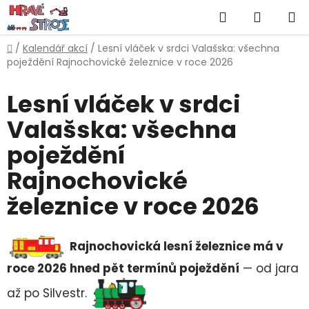
Přejít
Hledat
NÁKUP
na
obsah
KOŠÍK
Domů
/
Kalendář akcí
/
Lesní vláček v srdci Valašska: všechna
poježdění Rajnochovické železnice v roce 2026
Lesní vláček v srdci
Valašska: všechna
poježdění
Rajnochovické
železnice v roce 2026
Rajnochovická lesní železnice má v
roce 2026 hned pět termínů poježdění
— od jara
až po Silvestr.