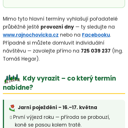
Mimo tyto hlavní termíny vyhlašují pořadatelé
průběžně ještě
provozní dny
— ty sledujte na
www.rajnochovicka.cz
nebo na
Facebooku
.
Případně si můžete domluvit individuální
návštěvu — zavolejte přímo na
725 039 237
(Ing.
Tomáš Hegar).
Kdy vyrazit – co který termín
nabídne?
Jarní poježdění – 16.–17. května
První výjezd roku — příroda se probouzí,
koně se pasou kolem tratě.