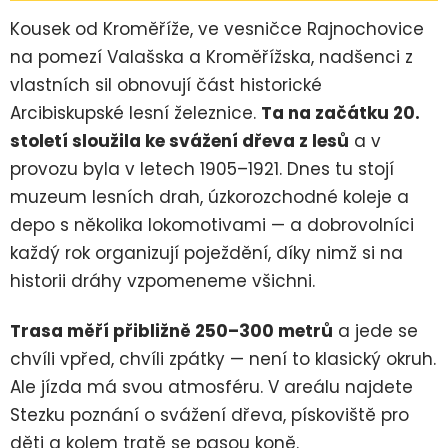
Kousek od Kroměříže, ve vesničce Rajnochovice
na pomezí Valašska a Kroměřížska, nadšenci z
vlastních sil obnovují část historické
Arcibiskupské lesní železnice.
Ta na začátku 20.
století sloužila ke svážení dřeva z lesů
a v
provozu byla v letech 1905–1921. Dnes tu stojí
muzeum lesních drah, úzkorozchodné koleje a
depo s několika lokomotivami — a dobrovolníci
každý rok organizují poježdění, díky nimž si na
historii dráhy vzpomeneme všichni.
Trasa měří přibližně 250–300 metrů
a jede se
chvíli vpřed, chvíli zpátky — není to klasický okruh.
Ale jízda má svou atmosféru. V areálu najdete
Stezku poznání o svážení dřeva, pískoviště pro
děti a kolem tratě se pasou koně.