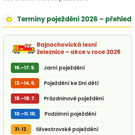
Termíny poježdění 2026 – přehled
Rajnochovická lesní
železnice – akce v roce 2026
16.–17. 5.
Jarní poježdění
13.–14. 6.
Poježdění ke Dni dětí
18.–19. 7.
Prázdninové poježdění
10.–11. 10.
Podzimní poježdění
31. 12.
Silvestrovské poježdění