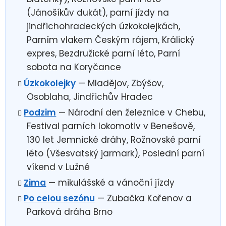
(Jánošíkův dukát), parní jízdy na
jindřichohradeckých úzkokolejkách,
Parním vlakem Českým rájem, Králický
expres, Bezdružické parní léto, Parní
sobota na Koryčance
Úzkokolejky
— Mladějov, Zbýšov,
Osoblaha, Jindřichův Hradec
Podzim
— Národní den železnice v Chebu,
Festival parních lokomotiv v Benešově,
130 let Jemnické dráhy, Rožnovské parní
léto (Všesvatský jarmark), Poslední parní
víkend v Lužné
Zima
— mikulášské a vánoční jízdy
Po celou sezónu
— Zubačka Kořenov a
Parková dráha Brno