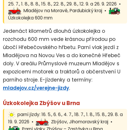
25. 7., 1. 8., 8. 8., 15. 8., 22. 8., 29. 8., 12. 9. a 26. 9. 2026 •
Mladějov na Moravě, Pardubický kraj •
Úzkokolejka 600 mm
Jedenáct kilometrů dlouhá úzkokolejka o
rozchodu 600 mm vede krásnou přírodou po
úbočí Hřebečovského hřbetu. Parní vlak jezdí z
Mladějova na Novou Ves a do konečné Hřebeč
doly. V areálu Průmyslové muzeum Mladějov s
expozicemi motorek a traktorů a občerstvení U
parního stroje. E-jízdenky a termíny:
mladejov.cz/verejne-jizdy
.
Úzkokolejka Zbýšov u Brna
parní jízdy: 16. 5., 6. 6., 4. 7., 18. 7., 1. 8., 15. 8., 29. 8. a
19. 9. 2026 •
Zbýšov, Jihomoravský kraj •
Parní vlaky Zbýšov – Zastávka u Brna