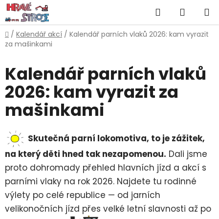
Přejít
Hledat
NÁKUP
na
obsah
KOŠÍK
Domů
/
Kalendář akcí
/
Kalendář parních vlaků 2026: kam vyrazit
za mašinkami
Kalendář parních vlaků
2026: kam vyrazit za
mašinkami
Skutečná parní lokomotiva, to je zážitek,
na který děti hned tak nezapomenou.
Dali jsme
proto dohromady přehled hlavních jízd a akcí s
parními vlaky na rok 2026. Najdete tu rodinné
výlety po celé republice — od jarních
velikonočních jízd přes velké letní slavnosti až po