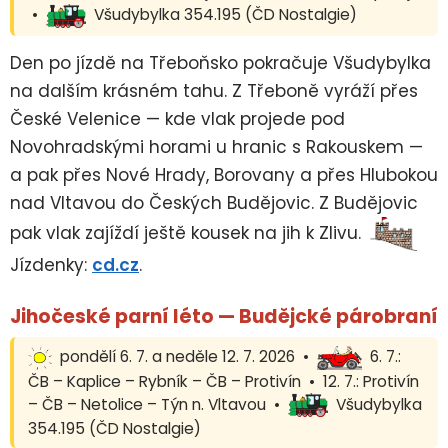
•
Všudybylka 354.195 (ČD Nostalgie)
Den po jízdě na Třeboňsko pokračuje Všudybylka
na dalším krásném tahu. Z Třeboně vyráží přes
České Velenice — kde vlak projede pod
Novohradskými horami u hranic s Rakouskem —
a pak přes Nové Hrady, Borovany a přes Hlubokou
nad Vltavou do Českých Budějovic. Z Budějovic
pak vlak zajíždí ještě kousek na jih k Zlivu.
Jízdenky:
cd.cz
.
Jihočeské parní léto — Budějcké párobraní
pondělí 6. 7. a neděle 12. 7. 2026 •
6. 7.:
ČB – Kaplice – Rybník – ČB – Protivín • 12. 7.: Protivín
– ČB – Netolice – Týn n. Vltavou •
Všudybylka
354.195 (ČD Nostalgie)