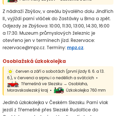
Z nádraží Zbýšov, v areálu bývalého dolu Jindřich
II., vyjíždí parní vláček do Zastávky u Brna a zpět.
Odjezdy ze Zbýšova: 10:00, 11:30, 13:00, 14:30, 16:00
a 17:30. Muzeum průmyslových železnic je
otevřeno jen v termínech jízd. Rezervace:
rezervace@mpz.cz. Termíny:
mpz.cz
.
Osoblažská úzkokolejka
červen a září o sobotách (první jízdy 6. 6. a 13.
6.), v červenci a srpnu i o nedělích a svátcích •
Třemešná ve Slezsku → Osoblaha,
Moravskoslezský kraj •
Úzkokolejka 760 mm
Jediná úzkokolejka v Českém Slezsku. Parní vlak
jezdí z Třemešné přes Slezské Rudoltice do