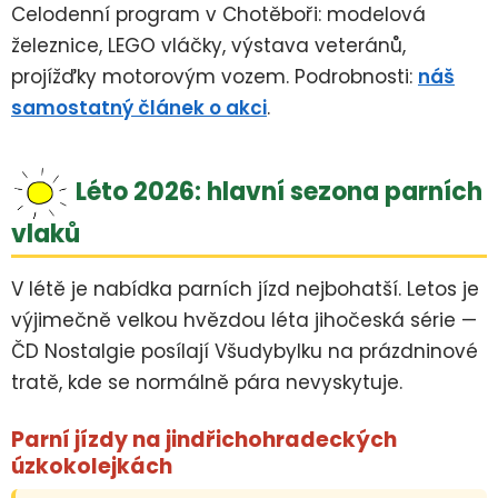
Celodenní program v Chotěboři: modelová
železnice, LEGO vláčky, výstava veteránů,
projížďky motorovým vozem. Podrobnosti:
náš
samostatný článek o akci
.
Léto 2026: hlavní sezona parních
vlaků
V létě je nabídka parních jízd nejbohatší. Letos je
výjimečně velkou hvězdou léta jihočeská série —
ČD Nostalgie posílají Všudybylku na prázdninové
tratě, kde se normálně pára nevyskytuje.
Parní jízdy na jindřichohradeckých
úzkokolejkách