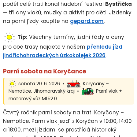
podél celé trati konal hudební festival
Bystřička
— tři dny vlaků, muziky a aktivit pro děti. Jízdenky
na parní jízdy koupíte na
gepard.com
.
Tip:
Všechny termíny, jízdní řády a ceny
pro obě trasy najdete v našem
přehledu jízd
jindřichohradeckých úzkokolejek 2026
.
Parní sobota na Koryčance
sobota 20. 6. 2026 •
Koryčany –
Nemotice, Jihomoravský kraj •
Parní vlak +
motorový vůz M152.0
Čtvrtý ročník parní soboty na trati Koryčany –
Nemotice. Parní vlak jezdí z Koryčan v 10:00, 14:00
a 18:00, mezi jízdami se prostřídá historický