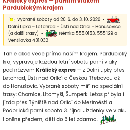
Králický expres — parním vlakem
Pardubickým krajem
vybrané soboty od 20. 6. do 3. 10. 2026 •
Dolní Lipka – Letohrad – Ústí nad Orlicí – Hanušovice
(a další trasy) •
Němka 555.0153, 555.129 a
Ventilovka 431.032
Tahle akce vede přímo naším krajem. Pardubický
kraj vypravuje každou letní sobotu parní vlaky
pod názvem
Králický expres
— z Dolní Lipky přes
Letohrad, Ústí nad Orlicí a Českou Třebovou až
do Hanušovic. Vybrané soboty míří na speciální
trasy: Chornice, Litomyšl, Šumperk. Letos přibyla i
jízda přes Týniště nad Orlicí do Meziměstí a
Podorlická parní sobota 3. října. Jízdenky ve vlaku
i online předem; děti do 6 let zdarma.