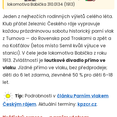
lokomotiva Babička 310.0134 (1913)
Jeden z nejhezčích rodinných výletů celého léta.
Klub přátel železnic Českého ráje vypravuje
každou prázdninovou sobotu historický parní vlak
z Turnova — do Rovenska pod Troskami a zpět a
na Košťálov (letos místo Semil kvůli výluce ve
stanici). V čele jede lokomotiva Babička z roku
1913. Zvláštností je
loutkové divadlo přímo ve
vlaku
. Jízdné přímo ve vlaku, bez předprodeje;
děti do 6 let zdarma, zlevněné 50 % pro děti 6–18
let.
Tip:
Podrobnosti v
článku Parním vlakem
Českým rájem
. Aktuální termíny:
kpzcr.cz
.