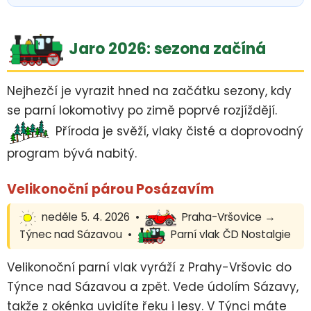
Jaro 2026: sezona začíná
Nejhezčí je vyrazit hned na začátku sezony, kdy
se parní lokomotivy po zimě poprvé rozjíždějí.
Příroda je svěží, vlaky čisté a doprovodný
program bývá nabitý.
Velikonoční párou Posázavím
neděle 5. 4. 2026 •
Praha-Vršovice →
Týnec nad Sázavou •
Parní vlak ČD Nostalgie
Velikonoční parní vlak vyráží z Prahy-Vršovic do
Týnce nad Sázavou a zpět. Vede údolím Sázavy,
takže z okénka uvidíte řeku i lesy. V Týnci máte