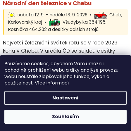
Národní den železnice v Chebu
sobota 12. 9. – neděle 13. 9. 2026 •
Cheb,
Karlovarský kraj •
Všudybylka 354.195,
Rosnička 464.202 a desítky dalších strojů
Největší železniční svátek roku se v roce 2026
koná v Chebu. V areálu ČD se sejdou desítky
historických i moderních strojů, program je
Používáme cookies, abychom Vám umožnili
rozdělený do tří světů — historie, změny a
pohodlné prohlížení webu a díky analýze provozu
zábavy. Děti uvidí parní lokomotivy zblízka,
webu neustále zlepšovali jeho funkce, výkon a
použitelnost.
Více informací
projedou se zvláštními vlaky a večer čeká noční
show. Sobota 9–17 h, neděle 9–14 h. Děti do 6 let
Nastavení
zdarma, vstupné v předprodeji levnější.
Tip:
Podrobnosti v
našem článku o akci
.
Souhlasím
Oficiální web:
denzeleznice.cz
.