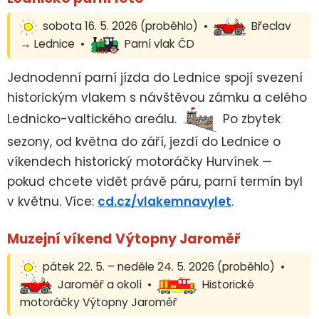
sobota 16. 5. 2026 (proběhlo) •
Břeclav
→ Lednice •
Parní vlak ČD
Jednodenní parní jízda do Lednice spojí svezení
historickým vlakem s návštěvou zámku a celého
Lednicko-valtického areálu.
Po zbytek
sezony, od května do září, jezdí do Lednice o
víkendech historický motoráčky Hurvínek —
pokud chcete vidět právě páru, parní termín byl
v květnu. Více:
cd.cz/vlakemnavylet
.
Muzejní víkend Výtopny Jaroměř
pátek 22. 5. – neděle 24. 5. 2026 (proběhlo) •
Jaroměř a okolí •
Historické
motoráčky Výtopny Jaroměř