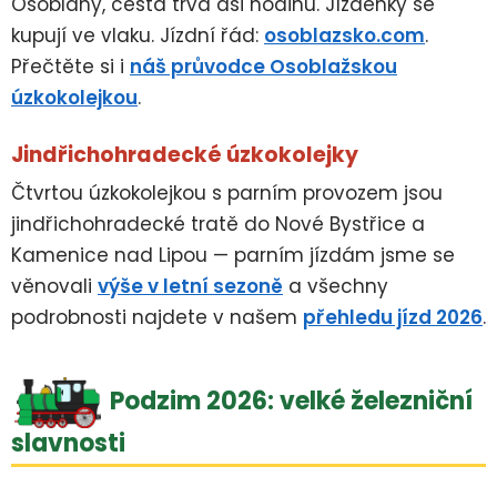
Osoblahy, cesta trvá asi hodinu. Jízdenky se
kupují ve vlaku. Jízdní řád:
osoblazsko.com
.
Přečtěte si i
náš průvodce Osoblažskou
úzkokolejkou
.
Jindřichohradecké úzkokolejky
Čtvrtou úzkokolejkou s parním provozem jsou
jindřichohradecké tratě do Nové Bystřice a
Kamenice nad Lipou — parním jízdám jsme se
věnovali
výše v letní sezoně
a všechny
podrobnosti najdete v našem
přehledu jízd 2026
.
Podzim 2026: velké železniční
slavnosti