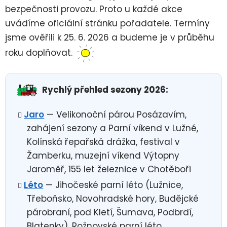
bezpečnosti provozu. Proto u každé akce
uvádíme oficiální stránku pořadatele. Termíny
jsme ověřili k 25. 6. 2026 a budeme je v průběhu
roku doplňovat.
Rychlý přehled sezony 2026:
Jaro
— Velikonoční párou Posázavím,
zahájení sezony a Parní víkend v Lužné,
Kolínská řepařská drážka, festival v
Žamberku, muzejní víkend Výtopny
Jaroměř, 155 let železnice v Chotěboři
Léto
— Jihočeské parní léto (Lužnice,
Třeboňsko, Novohradské hory, Budějcké
párobraní, pod Kletí, Šumava, Podbrdí,
Blatenky), Rožnovské parní léto