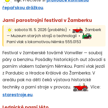
řepařskou drážkou
.
Jarní parostrojní festival v Žamberku
sobota 16. 5. 2026 (proběhlo) •
Žamberk
— Muzeum starých strojů a technologií •
Parní vlak s lokomotivou Němka 555.0153
Festival v žamberské továrně Vonwiller — souboj
páry a benzinu. Posádky historických aut závodí s
parním vlakem taženým Němkou. Parní vlak jezdí
z Pardubic a Hradce Králové do Žamberka. V
areálu pak na děti čeká výstava historické
techniky a parní stroje v provozu.
Více:
starestroje.eu
.
Lednické parní léto