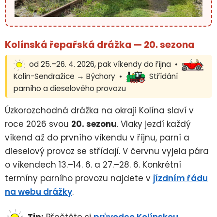
Kolínská řepařská drážka — 20. sezona
od 25.–26. 4. 2026, pak víkendy do října •
Kolín-Sendražice → Býchory •
Střídání
parního a dieselového provozu
Úzkorozchodná drážka na okraji Kolína slaví v
roce 2026 svou
20. sezonu
. Vlaky jezdí každý
víkend až do prvního víkendu v říjnu, parní a
dieselový provoz se střídají. V červnu vyjela pára
o víkendech 13.–14. 6. a 27.–28. 6. Konkrétní
termíny parního provozu najdete v
jízdním řádu
na webu drážky
.
Tip:
Přečtěte si
průvodce Kolínskou