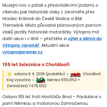
Muzejní noc v pátek s předváděcími jízdami, o
víkendu pak historické vlaky z Jaroměře přes
Hradec Králové do České Skalice a Bílé
Třemešné. Místo původně plánovaných parních
vlaků jezdily historické motoráčky. Výtopna má
další akce i v létě — přečtěte si
výlet s dětmi do
Výtopny Jaroměř
. Aktuální akce:
vytopnajaromer.cz
.
155 let železnice v Chotěboři
sobota 6. 6. 2026 (proběhlo) •
Chotěboř,
Kraj Vysočina •
Němka 555.0153 +
Zamračená T478.1002
Oslava 155 let trati Havlíčkův Brod – Pardubice s
parní Němkou a motorovou Zamračenou.