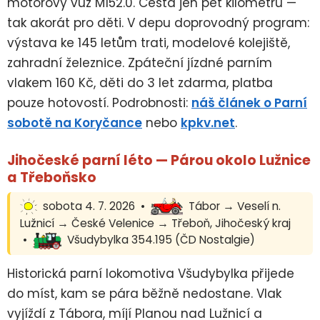
motorový vůz M152.0. Cesta jen pět kilometrů —
tak akorát pro děti. V depu doprovodný program:
výstava ke 145 letům trati, modelové kolejiště,
zahradní železnice. Zpáteční jízdné parním
vlakem 160 Kč, děti do 3 let zdarma, platba
pouze hotovostí. Podrobnosti:
náš článek o Parní
sobotě na Koryčance
nebo
kpkv.net
.
Jihočeské parní léto — Párou okolo Lužnice
a Třeboňsko
sobota 4. 7. 2026 •
Tábor → Veselí n.
Lužnicí → České Velenice → Třeboň, Jihočeský kraj
•
Všudybylka 354.195 (ČD Nostalgie)
Historická parní lokomotiva Všudybylka přijede
do míst, kam se pára běžně nedostane. Vlak
vyjíždí z Tábora, míjí Planou nad Lužnicí a