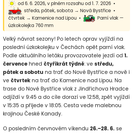
od 6. 6. 2026, v plném rozsahu od 1. 7. 2026 •
středa, pátek, sobota → Nová Bystřice •
čtvrtek → Kamenice nad Lipou •
Parní vlak —
úzkokolejka 760 mm
Velký návrat sezony! Po letech oprav vyjíždí na
poslední úzkokolejku v Čechách opět parní vlak.
Podle aktuálního letáku provozovatele jezdí od
1.
července
hned
čtyřikrát týdně
: ve
středu,
pátek a sobotu
na trať do Nové Bystřice a nově i
ve
čtvrtek
na trať do Kamenice nad Lipou. Na
trase do Nové Bystřice vlak z Jindřichova Hradce
odjíždí v 9:45 a do cíle dorazí ve 12:58, zpět vyjíždí
v 15:35 a přijede v 18:05. Cesta vede malebnou
krajinou České Kanady.
O posledním červnovém víkendu
26.–28. 6.
se