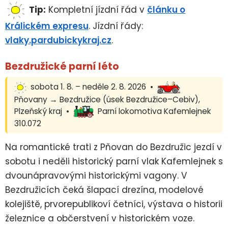
Tip:
Kompletní jízdní řád v
článku o
Králickém expresu
. Jízdní řády:
vlaky.pardubickykraj.cz
.
Bezdružické parní léto
sobota 1. 8. – neděle 2. 8. 2026 •
Pňovany → Bezdružice (úsek Bezdružice–Cebiv),
Plzeňský kraj •
Parní lokomotiva Kafemlejnek
310.072
Na romantické trati z Pňovan do Bezdružic jezdí v
sobotu i neděli historický parní vlak Kafemlejnek s
dvounápravovými historickými vagony. V
Bezdružicích čeká šlapací drezína, modelové
kolejiště, prvorepublikoví četníci, výstava o historii
železnice a občerstvení v historickém voze.