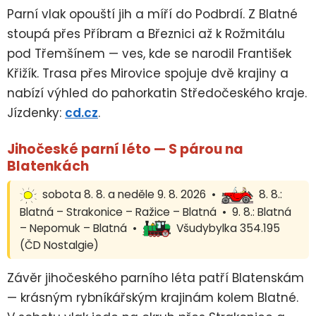
Parní vlak opouští jih a míří do Podbrdí. Z Blatné
stoupá přes Příbram a Březnici až k Rožmitálu
pod Třemšínem — ves, kde se narodil František
Křižík. Trasa přes Mirovice spojuje dvě krajiny a
nabízí výhled do pahorkatin Středočeského kraje.
Jízdenky:
cd.cz
.
Jihočeské parní léto — S párou na
Blatenkách
sobota 8. 8. a neděle 9. 8. 2026 •
8. 8.:
Blatná – Strakonice – Ražice – Blatná • 9. 8.: Blatná
– Nepomuk – Blatná •
Všudybylka 354.195
(ČD Nostalgie)
Závěr jihočeského parního léta patří Blatenskám
— krásným rybníkářským krajinám kolem Blatné.