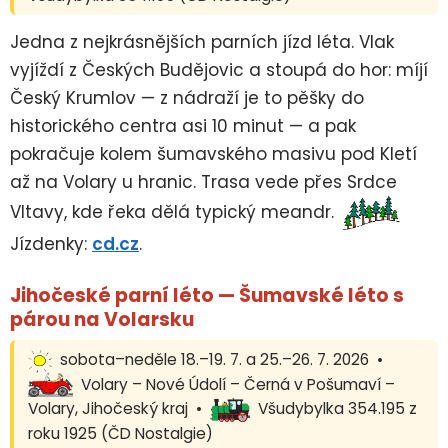
Jedna z nejkrásnějších parních jízd léta. Vlak
vyjíždí z Českých Budějovic a stoupá do hor: míjí
Český Krumlov — z nádraží je to pěšky do
historického centra asi 10 minut — a pak
pokračuje kolem šumavského masivu pod Kletí
až na Volary u hranic. Trasa vede přes Srdce
Vltavy, kde řeka dělá typický meandr.
Jízdenky:
cd.cz
.
Jihočeské parní léto — Šumavské léto s
párou na Volarsku
sobota–neděle 18.–19. 7. a 25.–26. 7. 2026 •
Volary – Nové Údolí – Černá v Pošumaví –
Volary, Jihočeský kraj •
Všudybylka 354.195 z
roku 1925 (ČD Nostalgie)