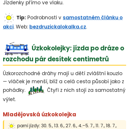
Jízdenky přímo ve vlaku.
Tip:
Podrobnosti v
samostatném článku o
akci
. Web:
bezdruzickalokalka.cz
.
Úzkokolejky: jízda po dráze o
rozchodu pár desítek centimetrů
Úzkorozchodné dráhy mají u dětí zvláštní kouzlo
— vláček je menší, blíž a celá cesta působí jako z
pohádky.
Čtyři z nich stojí za samostatný
výlet.
Mladějovská úzkokolejka
parní jízdy: 30. 5., 13. 6., 27. 6., 4.–5. 7., 11. 7., 18. 7.,