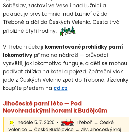
Soběslav, zastaví ve Veselí nad Lužnicí a
pokračuje přes Lomnici nad Lužnicí až do
Třeboně a dál do Českých Velenic. Cesta trvá
přibližně čtyři hodiny.
V Třeboni čekají
komentované prohlídky parní
lokomotivy
přímo na nádraží — průvodci
vysvětlí, jak lokomotiva funguje, a děti se mohou
podívat zblízka na kotel a pojezd. Zpáteční vlak
jede z Českých Velenic zpět do Třeboně. Jízdenky
koupíte předem na
cd.cz
.
Jihočeské parní léto — Pod
Novohradskými horami k Budějcům
neděle 5. 7. 2026 •
Třeboň → České
Velenice → České Budějovice → Zliv, Jihočeský kraj