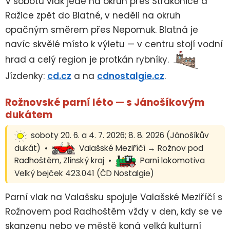
V sobotu vlak jede na okruh přes Strakonice a
Ražice zpět do Blatné, v neděli na okruh
opačným směrem přes Nepomuk. Blatná je
navíc skvělé místo k výletu — v centru stojí vodní
hrad a celý region je protkán rybníky.
Jízdenky:
cd.cz
a na
cdnostalgie.cz
.
Rožnovské parní léto — s Jánošíkovým
dukátem
soboty 20. 6. a 4. 7. 2026; 8. 8. 2026 (Jánošíkův
dukát) •
Valašské Meziříčí → Rožnov pod
Radhoštěm, Zlínský kraj •
Parní lokomotiva
Velký bejček 423.041 (ČD Nostalgie)
Parní vlak na Valašsku spojuje Valašské Meziříčí s
Rožnovem pod Radhoštěm vždy v den, kdy se ve
skanzenu nebo ve městě koná velká kulturní