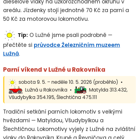
dieselové vlaky na úzkorozchodném okruhu v
areálu. Jízdenky stojí jednotně 70 Kč za parní a
50 Kč za motorovou lokomotivu.
Tip:
O Lužné jsme psali podrobně —
přečtěte si
průvodce Železničním muzeem
Lužná
.
Parní víkend v Lužné u Rakovníka
sobota 9. 5. – neděle 10. 5. 2026 (proběhlo) •
Lužná u Rakovníka •
Matylda 313.432,
Všudybylka 354.195, Šlechtična 475.111
Tradiční setkání parních lokomotiv s velkými
hvězdami — Matyldou, Všudybylkou a
Šlechtičnou. Lokomotivy vyjely z Lužné na zvláštní
vlaky do Rakovníka, Krupé a Řevničova a celý