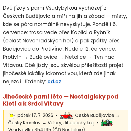
Dvě jízdy s parní Všudybylkou vycházejí z
Českých Budějovic a míří na jih a západ — místy,
kde se pára normálně nevyskytuje. Pondělí 6.
července: trasa vede přes Kaplici a Rybník
(oblast Novohradských hor) a pak zpátky přes
Budějovice do Protivína. Neděle 12. července:
Protivín → Budějovice → Netolice → Týn nad
Vltavou. Obě jízdy jsou skvělou příležitostí projet
jihočeské lokálky lokomotivou, která zde jinak
nejezdí. Jízdenky:
cd.cz
.
Jihočeské parní léto — Nostalgicky pod
Kletí a k Srdci Vltavy
pátek 17. 7. 2026 •
České Budějovice →
Český Krumlov → Volary, Jihočeský kraj •
Všudybylka 354.195 (ČD Nostalgie)