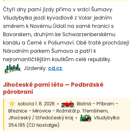
Čtyři dny parní jízdy přímo v srdci Šumavy.
Všudybylka jezdí kyvadlově z Volar: jedním
směrem k Novému Údolí na samé hranici s
Bavorskem, druhým ke Schwarzenberskému
kanálu a Černé v Pošumaví. Obě tratě procházejí
Národním parkem Šumava a patří k
nejromantičtějším koutkům celé republiky.
Jízdenky:
cd.cz
.
Jihočeské parní léto — Podbrdské
párobraní
sobota 1. 8. 2026 •
Blatná – Příbram –
Březnice – Mirovice – Rožmitál p. Třemšínem,
Jihočeský / Středočeský kraj •
Všudybylka
354.195 (ČD Nostalgie)